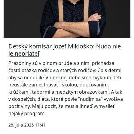
Detský komisár Jozef Mikloško: Nuda nie
je nepriateľ
Prázdniny sú v plnom prúde a s nimi prichádza
častá otázka rodičov a starých rodičov: Čo s deťmi
aby sa nenudili? V dnešnej dobe sme zvyknutí deti
neustále zamestnávať - školou, doučovaním,
krúžkami, tábormi a medzitým obrazovkami. A tak
v dospelých, dieťa, ktoré povie “nudím sa” vyvoláva
pocit viny. Majú pocit, že musia ihneď vymyslieť
nejaký program.
28. júla 2026 11:41