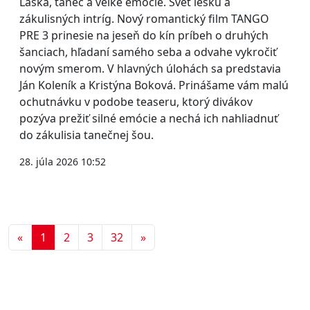
Láska, tanec a veľké emócie. Svet lesku a
zákulisných intríg. Nový romantický film TANGO
PRE 3 prinesie na jeseň do kín príbeh o druhých
šanciach, hľadaní samého seba a odvahe vykročiť
novým smerom. V hlavných úlohách sa predstavia
Ján Koleník a Kristýna Boková. Prinášame vám malú
ochutnávku v podobe teaseru, ktorý divákov
pozýva prežiť silné emócie a nechá ich nahliadnuť
do zákulisia tanečnej šou.
28. júla 2026 10:52
Predchádzajúca
Ďalšia
«
1
2
3
32
»