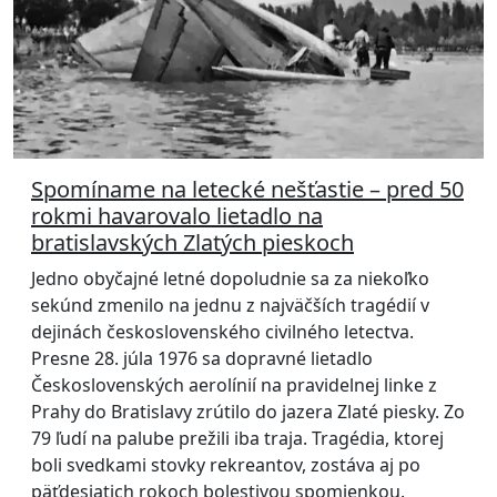
Spomíname na letecké nešťastie – pred 50
rokmi havarovalo lietadlo na
bratislavských Zlatých pieskoch
Jedno obyčajné letné dopoludnie sa za niekoľko
sekúnd zmenilo na jednu z najväčších tragédií v
dejinách československého civilného letectva.
Presne 28. júla 1976 sa dopravné lietadlo
Československých aerolínií na pravidelnej linke z
Prahy do Bratislavy zrútilo do jazera Zlaté piesky. Zo
79 ľudí na palube prežili iba traja. Tragédia, ktorej
boli svedkami stovky rekreantov, zostáva aj po
päťdesiatich rokoch bolestivou spomienkou.