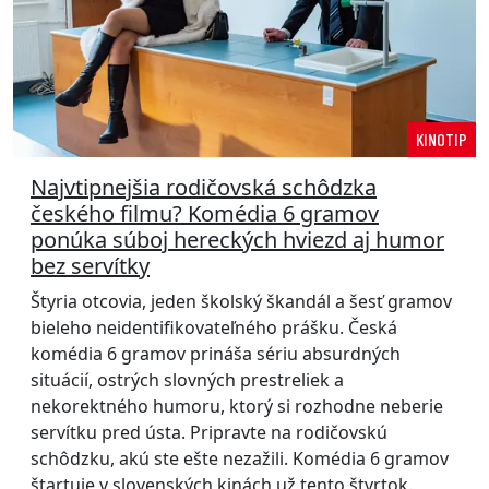
KINOTIP
Najvtipnejšia rodičovská schôdzka
českého filmu? Komédia 6 gramov
ponúka súboj hereckých hviezd aj humor
bez servítky
Štyria otcovia, jeden školský škandál a šesť gramov
bieleho neidentifikovateľného prášku. Česká
komédia 6 gramov prináša sériu absurdných
situácií, ostrých slovných prestreliek a
nekorektného humoru, ktorý si rozhodne neberie
servítku pred ústa. Pripravte na rodičovskú
schôdzku, akú ste ešte nezažili. Komédia 6 gramov
štartuje v slovenských kinách už tento štvrtok.