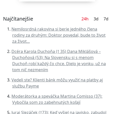
Najčítanejšie
24h
3d
7d
Nemilosrdná rakovina si berie jedného člena
rodiny za druhým: Doktor povedal, bude to život
za život...
Dcéra Karola Duchoňa († 35) Dana Miklášová –
Duchoňová (53): Na Slovensku si s menom
Duchoň robí každý čo chce. Dielo je vonku, už na
tom nič nezmením
Vedeli ste? Klienti bánk môžu využiť na platby aj
službu Payme
Moderátorka a speváčka Martina Comisso (37):
Vybočila som zo zabehnutých koľají
Juraj Slezáček (†73): Keď vyšiel na javisko, zabudol