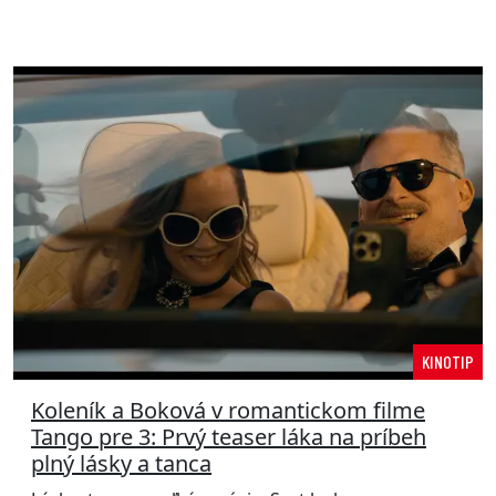
KINOTIP
Koleník a Boková v romantickom filme
Tango pre 3: Prvý teaser láka na príbeh
plný lásky a tanca