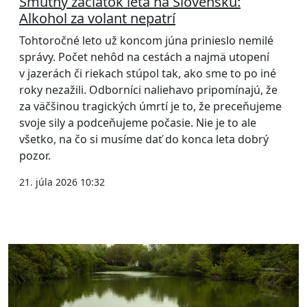
Smutný začiatok leta na Slovensku:
Alkohol za volant nepatrí
Tohtoročné leto už koncom júna prinieslo nemilé
správy. Počet nehôd na cestách a najmä utopení
v jazerách či riekach stúpol tak, ako sme to po iné
roky nezažili. Odborníci naliehavo pripomínajú, že
za väčšinou tragických úmrtí je to, že preceňujeme
svoje sily a podceňujeme počasie. Nie je to ale
všetko, na čo si musíme dať do konca leta dobrý
pozor.
21. júla 2026 10:32