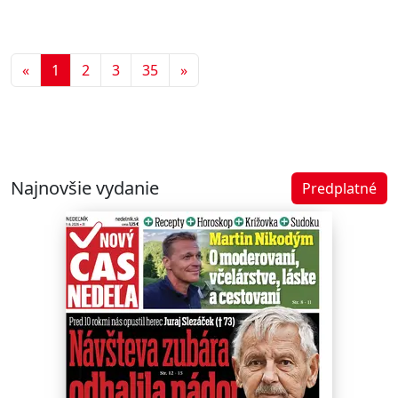
Predchádzajúca
Ďalšia
«
1
2
3
35
»
Najnovšie vydanie
Predplatné