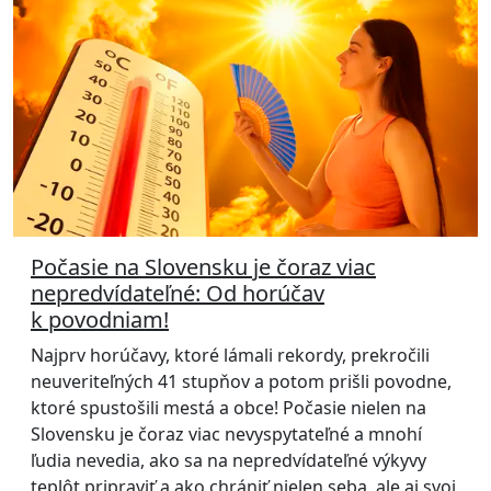
Počasie na Slovensku je čoraz viac
nepredvídateľné: Od horúčav
k povodniam!
Najprv horúčavy, ktoré lámali rekordy, prekročili
neuveriteľných 41 stupňov a potom prišli povodne,
ktoré spustošili mestá a obce! Počasie nielen na
Slovensku je čoraz viac nevyspytateľné a mnohí
ľudia nevedia, ako sa na nepredvídateľné výkyvy
teplôt pripraviť a ako chrániť nielen seba, ale aj svoj