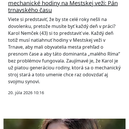
mechanické hodiny na Mestskej veži: Pán
trnavského času
Viete si predstaviť, že by ste celé roky nešli na
dovolenku, pretože musíte byť každý deň v práci?
Karol Nemček (43) si to predstaviť vie. Každý deň
totiž musí natiahnuť hodiny v Mestskej veži v
Trnave, aby mali obyvatelia mesta prehľad o
presnom čase a aby táto dominanta „malého Ríma“
bez problémov fungovala. Zaujímavé je, že Karol je
už piatou generáciou rodiny, ktorá sa o mechanický
stroj stará a toto umenie chce raz odovzdať aj
svojmu synovi.
20. júla 2026 10:16