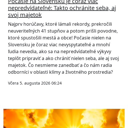
Počasie na Slovensku je čoraz viac
nepredvídateľné: Takto ochránite seba, aj
svoj majetok
Najprv horúčavy, ktoré lámali rekordy, prekročili
neuveriteľných 41 stupňov a potom prišli povodne,
ktoré spustošili mestá a obce! Počasie nielen na
Slovensku je čoraz viac nevyspytateľné a mnohí
ľudia nevedia, ako sa na nepredvídateľné výkyvy
teplôt pripraviť a ako chrániť nielen seba, ale aj svoj
majetok. Čo nesmieme zanedbať a čo nám radia
odborníci v oblasti klímy a životného prostredia?
Včera 5. augusta 2026 06:24