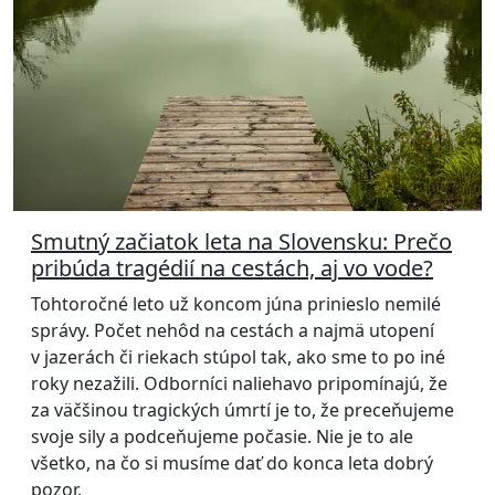
Smutný začiatok leta na Slovensku: Prečo
pribúda tragédií na cestách, aj vo vode?
Tohtoročné leto už koncom júna prinieslo nemilé
správy. Počet nehôd na cestách a najmä utopení
v jazerách či riekach stúpol tak, ako sme to po iné
roky nezažili. Odborníci naliehavo pripomínajú, že
za väčšinou tragických úmrtí je to, že preceňujeme
svoje sily a podceňujeme počasie. Nie je to ale
všetko, na čo si musíme dať do konca leta dobrý
pozor.