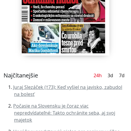
Najčítanejšie
24h
3d
7d
Juraj Slezáček (†73): Keď vyšiel na javisko, zabudol
na bolesť
Počasie na Slovensku je čoraz viac
nepredvídateľné: Takto ochránite seba, aj svoj
majetok