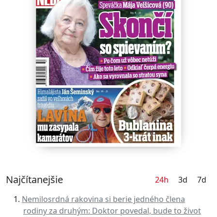
Najčítanejšie
24h
3d
7d
Nemilosrdná rakovina si berie jedného člena
rodiny za druhým: Doktor povedal, bude to život