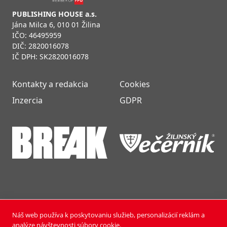
PUBLISHING HOUSE a.s.
Jána Milca 6, 010 01 Žilina
IČO: 46495959
DIČ: 2820016078
IČ DPH: SK2820016078
Kontakty a redakcia
Cookies
Inzercia
GDPR
Náš web používa k poskytovaniu služieb, personalizácií reklám a
NOVÝ ČAS NEDEĽA © 2024 | PUBLISHING HOUSE, a.s.,
analýze návštevnosti súbory cookie.