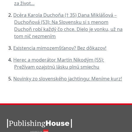
za život...
Dcéra Karola Duchoňa († 35) Dana Miklášová –
Duchoňová (53): Na Slovensku si s menom
Duchoň robí každý čo chce. Dielo je vonku, už na
tom nič nezmením
Existencia mimozemšťanov? Bez dôkazov!
Herec a moderátor Martin Nikodým (55):
Prežívam ozajstnú lásku plnú smiechu
Novinky zo slovenského jachtingu: Meníme kurz!