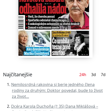
Najčítanejšie
24h
3d
7d
Nemilosrdná rakovina si berie jedného člena
rodiny za druhým: Doktor povedal, bude to život
za život...
Dcéra Karola Duchoňa († 35) Dana Miklášová –