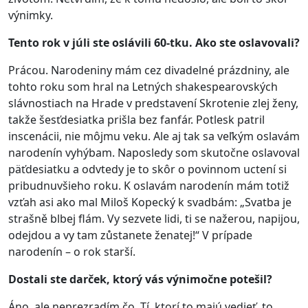
výnimky.
Tento rok v júli ste oslávili 60-tku. Ako ste oslavovali?
Prácou. Narodeniny mám cez divadelné prázdniny, ale
tohto roku som hral na Letných shakespearovských
slávnostiach na Hrade v predstavení Skrotenie zlej ženy,
takže šesťdesiatka prišla bez fanfár. Potlesk patril
inscenácii, nie môjmu veku. Ale aj tak sa veľkým oslavám
narodenín vyhýbam. Naposledy som skutočne oslavoval
päťdesiatku a odvtedy je to skôr o povinnom uctení si
pribudnuvšieho roku. K oslavám narodenín mám totiž
vzťah asi ako mal Miloš Kopecký k svadbám: „Svatba je
strašně blbej flám. Vy sezvete lidi, ti se nažerou, napijou,
odejdou a vy tam zůstanete ženatej!“ V prípade
narodenín – o rok starší.
Dostali ste darček, ktorý vás výnimočne potešil?
Áno, ale neprezradím čo. Tí, ktorí to majú vedieť, to