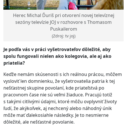
Herec Michal Ďuriš pri otvorení novej televíznej
sezóny televízie JOJ v rozhovore s Thomasom
Puskailerom
(Zdroj: tv joj)
Je podľa vás v práci vyšetrovateľov dôležité, aby
spolu fungovali nielen ako kolegovia, ale aj ako
priatelia?
Keďže nemám skúsenosti s ich reálnou prácou, môžem
vysloviť len domnienku, že vyšetrovatelia patria k tej
nešťastnej skupine povolaní, kde priateľstvá po
pracovnom čase nie sú veľmi žiaduce. Pracujú totiž
s takými citlivými údajmi, ktoré môžu ovplyvniť životy
ľudí, že akýkoľvek, aj nechcený alebo náhodný únik
môže mať ďalekosiahle následky. Je to nesmierne
dôležité, ale nešťastné povolanie.