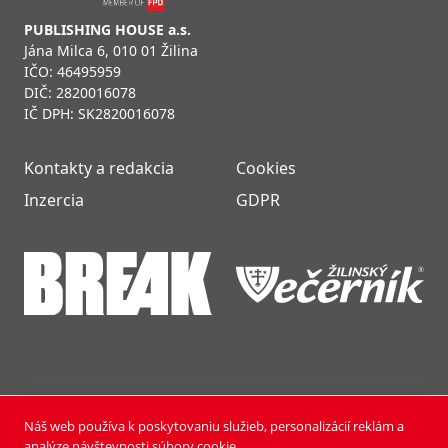
PUBLISHING HOUSE a.s.
Jána Milca 6, 010 01 Žilina
IČO: 46495959
DIČ: 2820016078
IČ DPH: SK2820016078
Kontakty a redakcia
Cookies
Inzercia
GDPR
Náš web používa k poskytovaniu služieb, personalizácií reklám a
NOVÝ ČAS NEDEĽA © 2024 | PUBLISHING HOUSE, a.s.,
analýze návštevnosti súbory cookie.