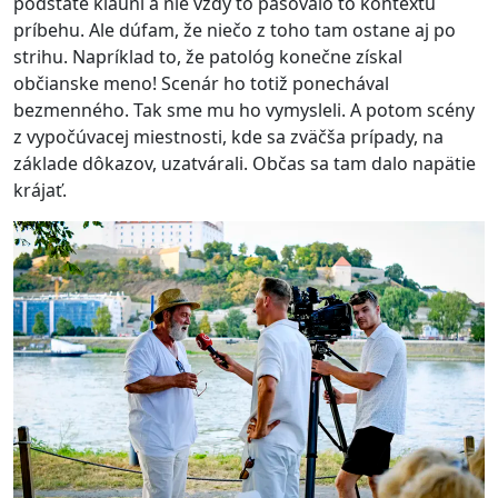
podstate klauni a nie vždy to pasovalo to kontextu
príbehu. Ale dúfam, že niečo z toho tam ostane aj po
strihu. Napríklad to, že patológ konečne získal
občianske meno! Scenár ho totiž ponechával
bezmenného. Tak sme mu ho vymysleli. A potom scény
z vypočúvacej miestnosti, kde sa zväčša prípady, na
základe dôkazov, uzatvárali. Občas sa tam dalo napätie
krájať.