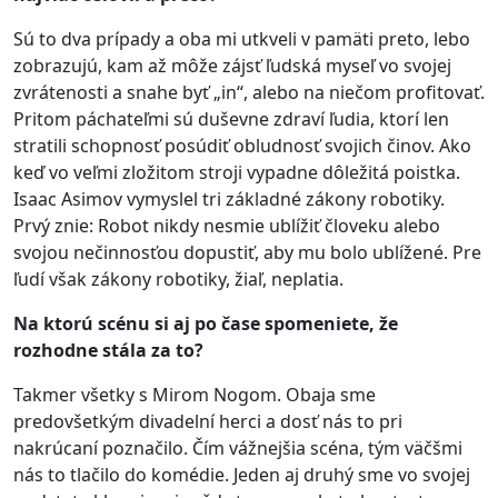
Sú to dva prípady a oba mi utkveli v pamäti preto, lebo
zobrazujú, kam až môže zájsť ľudská myseľ vo svojej
zvrátenosti a snahe byť „in“, alebo na niečom profitovať.
Pritom páchateľmi sú duševne zdraví ľudia, ktorí len
stratili schopnosť posúdiť obludnosť svojich činov. Ako
keď vo veľmi zložitom stroji vypadne dôležitá poistka.
Isaac Asimov vymyslel tri základné zákony robotiky.
Prvý znie: Robot nikdy nesmie ublížiť človeku alebo
svojou nečinnosťou dopustiť, aby mu bolo ublížené. Pre
ľudí však zákony robotiky, žiaľ, neplatia.
Na ktorú scénu si aj po čase spomeniete, že
rozhodne stála za to?
Takmer všetky s Mirom Nogom. Obaja sme
predovšetkým divadelní herci a dosť nás to pri
nakrúcaní poznačilo. Čím vážnejšia scéna, tým väčšmi
nás to tlačilo do komédie. Jeden aj druhý sme vo svojej