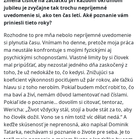
Zmena číslice na začiatku pri každom okrúhlom
jubileu je zvyčajne tak trochu nepríjemné
uvedomenie si, ako ten čas letí. Aké poznanie vám
priniesli tieto roky?
Rozhodne to pre mňa nebolo nepríjemné uvedomenie
si plynutia času. Vnímam ho denne, pretože moja práca
ma neustále konfrontuje s mojimi fyzickými aj
psychickými schopnosťami. Vlastné limity by si človek
mal pripúšťať, aby nezostal jedného dňa zaskočený z
toho, že už nedokáže to, čo kedysi. Znižujúci sa
koeficient výkonnosti pociťujem už pár rokov, ale ťažkú
hlavu si z toho nerobím. Pokiaľ budem môcť robiť to, čo
ma baví a živí, nemám dôvod lamentovať nad číslami.
Pokiaľ ide o poznanie... dovolím si citovať, tentoraz,
Wericha: „Život vždycky stál, stojí a bude stát za to, aby
ho člověk dožil. Vono se s ním totiž víc dělat nedá.“ A
keďže skúsenosť je neprenosná, ako napísal Dominik
Tatarka, nechávam si poznanie o živote pre seba. Je to