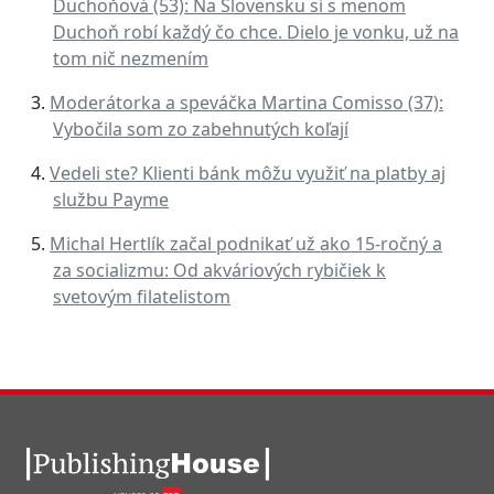
Duchoňová (53): Na Slovensku si s menom
Duchoň robí každý čo chce. Dielo je vonku, už na
tom nič nezmením
Moderátorka a speváčka Martina Comisso (37):
Vybočila som zo zabehnutých koľají
Vedeli ste? Klienti bánk môžu využiť na platby aj
službu Payme
Michal Hertlík začal podnikať už ako 15-ročný a
za socializmu: Od akváriových rybičiek k
svetovým filatelistom