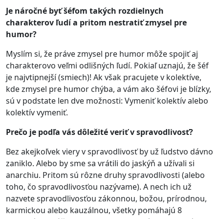
Je náročné byť šéfom takých rozdielnych
charakterov ľudí a pritom nestratiť zmysel pre
humor?
Myslím si, že práve zmysel pre humor môže spojiť aj
charakterovo veľmi odlišných ľudí. Pokiaľ uznajú, že šéf
je najvtipnejší (smiech)! Ak však pracujete v kolektíve,
kde zmysel pre humor chýba, a vám ako šéfovi je blízky,
sú v podstate len dve možnosti: Vymeniť kolektív alebo
kolektív vymeniť.
Prečo je podľa vás dôležité veriť v spravodlivosť?
Bez akejkoľvek viery v spravodlivosť by už ľudstvo dávno
zaniklo. Alebo by sme sa vrátili do jaskýň a užívali si
anarchiu. Pritom sú rôzne druhy spravodlivosti (alebo
toho, čo spravodlivosťou nazývame). A nech ich už
nazvete spravodlivosťou zákonnou, božou, prírodnou,
karmickou alebo kauzálnou, všetky pomáhajú 8