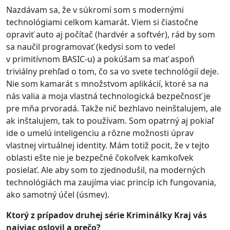
Nazdávam sa, že v súkromí som s modernými
technológiami celkom kamarát. Viem si čiastočne
opraviť auto aj počítač (hardvér a softvér), rád by som
sa naučil programovať (kedysi som to vedel
v primitívnom BASIC-u) a pokúšam sa mať aspoň
triviálny prehľad o tom, čo sa vo svete technológií deje.
Nie som kamarát s množstvom aplikácií, ktoré sa na
nás valia a moja vlastná technologická bezpečnosť je
pre mňa prvoradá. Takže nič bezhlavo neinštalujem, ale
ak inštalujem, tak to používam. Som opatrný aj pokiaľ
ide o umelú inteligenciu a rôzne možnosti úprav
vlastnej virtuálnej identity. Mám totiž pocit, že v tejto
oblasti ešte nie je bezpečné čokoľvek kamkoľvek
posielať. Ale aby som to zjednodušil, na moderných
technológiách ma zaujíma viac princíp ich fungovania,
ako samotný účel (úsmev).
Ktorý z prípadov druhej série Kriminálky Kraj vás
najviac oslovil a prečo?