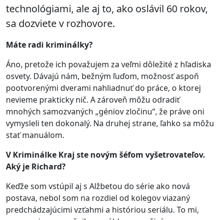
technológiami, ale aj to, ako oslávil 60 rokov,
sa dozviete v rozhovore.
Máte radi kriminálky?
Áno, pretože ich považujem za veľmi dôležité z hľadiska
osvety. Dávajú nám, bežným ľuďom, možnosť aspoň
pootvorenými dverami nahliadnuť do práce, o ktorej
nevieme prakticky nič. A zároveň môžu odradiť
mnohých samozvaných „géniov zločinu“, že práve oni
vymysleli ten dokonalý. Na druhej strane, ľahko sa môžu
stať manuálom.
V Kriminálke Kraj ste novým šéfom vyšetrovateľov.
Aký je Richard?
Keďže som vstúpil aj s Alžbetou do série ako nová
postava, nebol som na rozdiel od kolegov viazaný
predchádzajúcimi vzťahmi a históriou seriálu. To mi,