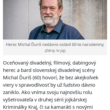
Herec Michal Ďuriš nedávno oslávil 60-te narodeniny.
(Zdroj: tv joj)
Oceňovaný divadelný, filmový, dabingový
herec a bard slovenskej divadelnej scény
Michal Ďuriš (60) hovorí, že bez akejkoľvek
viery v spravodlivosť by už ľudstvo dávno
zaniklo. Ako vníma svoju najnovšiu rolu
vyšetrovateľa v druhej sérii jojkárskej
Kriminálky Kraj, či sa kamaráti s novými