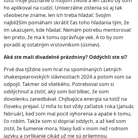
totiž moje poznanie o mojom živote a len ťažko by som
ho aplikoval na cudzí. Univerzálne zistenia sú aj tak
všeobecne známe, len ich treba hľadať. Svojim
najbližším pomáham skrátiť čas toho hľadania tým, že
im ukazujem, kde hľadať. Nemám potrebu mentorovať
len preto, že ma k tomu oprávňuje vek. A to by som
poradil aj ostatným vrstovníkom (úsmev).
Aké ste mali divadelné prázdniny? Oddýchli ste si?
Prvé dva týždne som hral na spomínaných Letných
shakespearovských slávnostiach 2024 a potom som sa
odpojil. Takmer od všetkého. Potreboval som si
oddýchnuť a zistiť, aký som bol blbec, že som
dovolenku zanedbával. Chýbajúca energia sa totiž na
človeku prejaví. U mňa to bol vždy začiatok roka (január,
február), keď som mal pocit vyhorenia a apatie k tomu,
čo robím. Takže som si doprial oddych, a až keď som
zistil, že šumenie mora, hlasy ľudí v inom než rodnom
jazyku a cvrlikanie cikád už nie sú príjemnou