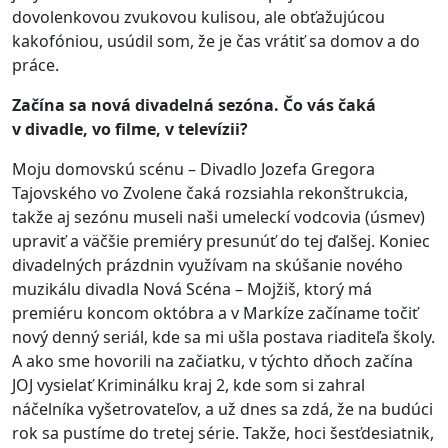
dovolenkovou zvukovou kulisou, ale obťažujúcou
kakofóniou, usúdil som, že je čas vrátiť sa domov a do
práce.
Začína sa nová divadelná sezóna. Čo vás čaká
v divadle, vo filme, v televízii?
Moju domovskú scénu – Divadlo Jozefa Gregora
Tajovského vo Zvolene čaká rozsiahla rekonštrukcia,
takže aj sezónu museli naši umeleckí vodcovia (úsmev)
upraviť a väčšie premiéry presunúť do tej ďalšej. Koniec
divadelných prázdnin využívam na skúšanie nového
muzikálu divadla Nová Scéna – Mojžiš, ktorý má
premiéru koncom októbra a v Markíze začíname točiť
nový denný seriál, kde sa mi ušla postava riaditeľa školy.
A ako sme hovorili na začiatku, v týchto dňoch začína
JOJ vysielať Kriminálku kraj 2, kde som si zahral
náčelníka vyšetrovateľov, a už dnes sa zdá, že na budúci
rok sa pustíme do tretej série. Takže, hoci šesťdesiatnik,