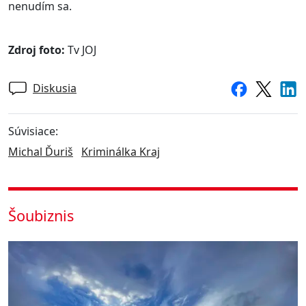
nenudím sa.
Zdroj foto:
Tv JOJ
Diskusia
Súvisiace:
Michal Ďuriš
Kriminálka Kraj
Šoubiznis