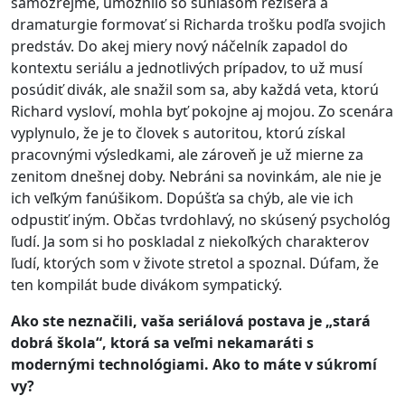
samozrejme, umožnilo so súhlasom režiséra a
dramaturgie formovať si Richarda trošku podľa svojich
predstáv. Do akej miery nový náčelník zapadol do
kontextu seriálu a jednotlivých prípadov, to už musí
posúdiť divák, ale snažil som sa, aby každá veta, ktorú
Richard vysloví, mohla byť pokojne aj mojou. Zo scenára
vyplynulo, že je to človek s autoritou, ktorú získal
pracovnými výsledkami, ale zároveň je už mierne za
zenitom dnešnej doby. Nebráni sa novinkám, ale nie je
ich veľkým fanúšikom. Dopúšťa sa chýb, ale vie ich
odpustiť iným. Občas tvrdohlavý, no skúsený psychológ
ľudí. Ja som si ho poskladal z niekoľkých charakterov
ľudí, ktorých som v živote stretol a spoznal. Dúfam, že
ten kompilát bude divákom sympatický.
Ako ste neznačili, vaša seriálová postava je „stará
dobrá škola“, ktorá sa veľmi nekamaráti s
modernými technológiami. Ako to máte v súkromí
vy?