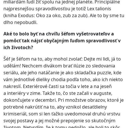
miliardám ľudí žiť spolu na jednej planéte. Principiálne
najpresnejšou spravodlivosťou je totiž Lex talionis
(kniha Exodus: Oko za oko, zub za zub). Ale to by sme tu
dlho nepobudli.
Aké to bolo byť na chvíľu šéfom vyšetrovateľov a
pomôcť tak nájsť obyčajným ľuďom spravodlivosť v
ich životoch?
Šéf je šéfom na to, aby mohol zvolať: Dejte mi lidi, já to
udělám! Nechcem divákom brať ilúzie zo sledovania
seriálu, ale jeho natáčanie je ako skladačka puzzle, kde
vám jednotlivé dieliky chodia podľa toho, ako ich niekto
nakreslí. Exteriérové časti sa točia v lete a na jeseň
a interiéry v zime. Takže to, čo ste začali v auguste,
dokončujete v decembri. Pri množstve obrazov, ktoré je
potrebné nakrútiť na to, aby vznikol desaťdielny
krimiseriál, som si len ťažko uvedomoval druhú vrstvu
svojej postavy a jej možné prepojenie so skutočným
životom. Netvrdím, že k tomu nedošlo, ale boli to skôr