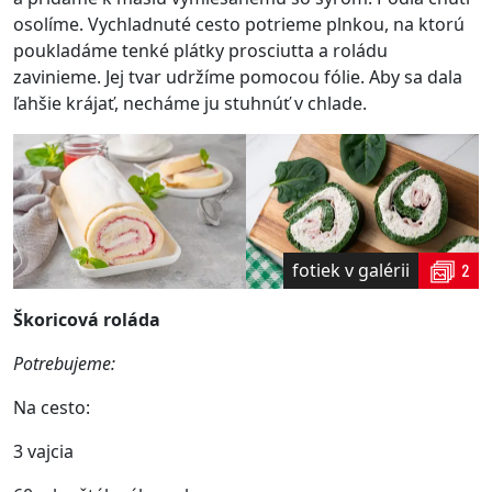
osolíme. Vychladnuté cesto potrieme plnkou, na ktorú
poukladáme tenké plátky prosciutta a roládu
zavinieme. Jej tvar udržíme pomocou fólie. Aby sa dala
ľahšie krájať, necháme ju stuhnúť v chlade.
fotiek v galérii
2
Škoricová roláda
Potrebujeme:
Na cesto:
3 vajcia