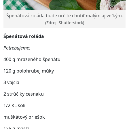
Špenátová roláda bude určite chutiť malým aj veľkým.
(Zdroj: Shutterstock)
Špenátová roláda
Potrebujeme:
400 g mrazeného špenátu
120 g polohrubej múky
3 vajcia
2 strúčiky cesnaku
1/2 KL soli
muškátový oriešok
125 g masla