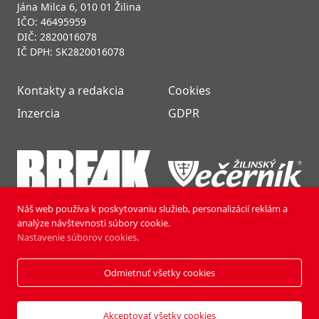
Jána Milca 6, 010 01 Žilina
IČO: 46495959
DIČ: 2820016078
IČ DPH: SK2820016078
Kontakty a redakcia
Cookies
Inzercia
GDPR
Náš web používa k poskytovaniu služieb, personalizácií reklám a
analýze návštevnosti súbory cookie.
Nastavenie súborov cookies
.
Odmietnuť všetky cookies
NOVÝ ČAS NEDEĽA © 2024 | PUBLISHING HOUSE, a.s.,
Všetky práva vyhradené.
Vyrobili:
Pixmark
&
Soft Studio
Akceptovať všetky cookies