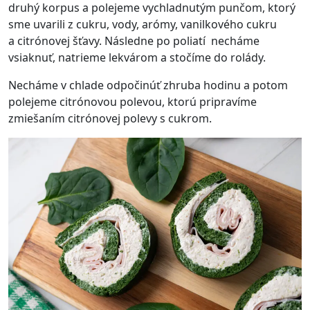
druhý korpus a polejeme vychladnutým punčom, ktorý
sme uvarili z cukru, vody, arómy, vanilkového cukru
a citrónovej šťavy. Následne po poliatí necháme
vsiaknuť, natrieme lekvárom a stočíme do rolády.
Necháme v chlade odpočinúť zhruba hodinu a potom
polejeme citrónovou polevou, ktorú pripravíme
zmiešaním citrónovej polevy s cukrom.