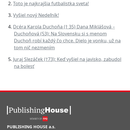
Toto je najkrajšia futbalistka sveta!
Vyšiel nový Nedeľník!
Dcéra Karola Duchoňa († 35) Dana Miklášová –
Duchoňová (53): Na Slovensku si s menom
Duchoň robí každý čo chce. Dielo je vonku, už na
tom nič nezmením
Juraj Slezáček (†73): Keď vyšiel na javisko, zabudol
na bolesť
PUBLISHING HOUSE a.s.