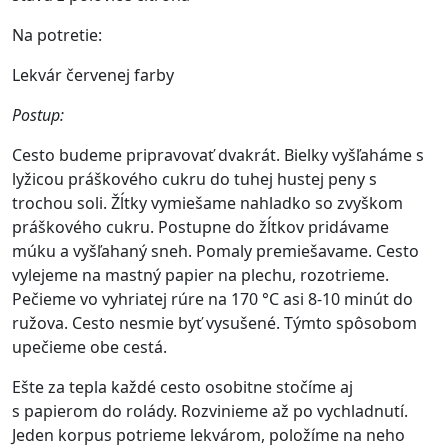
Na potretie:
Lekvár červenej farby
Postup:
Cesto budeme pripravovať dvakrát. Bielky vyšľaháme s
lyžicou práškového cukru do tuhej hustej peny s
trochou soli. Žĺtky vymiešame nahladko so zvyškom
práškového cukru. Postupne do žĺtkov pridávame
múku a vyšľahaný sneh. Pomaly premiešavame. Cesto
vylejeme na mastný papier na plechu, rozotrieme.
Pečieme vo vyhriatej rúre na 170 °C asi 8-10 minút do
ružova. Cesto nesmie byť vysušené. Týmto spôsobom
upečieme obe cestá.
Ešte za tepla každé cesto osobitne stočíme aj
s papierom do rolády. Rozvinieme až po vychladnutí.
Jeden korpus potrieme lekvárom, položíme na neho