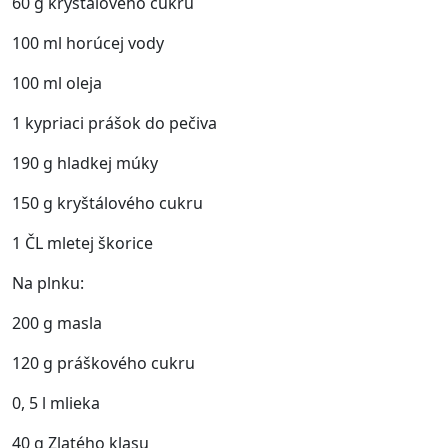
60 g kryštálového cukru
100 ml horúcej vody
100 ml oleja
1 kypriaci prášok do pečiva
190 g hladkej múky
150 g kryštálového cukru
1 ČL mletej škorice
Na plnku:
200 g masla
120 g práškového cukru
0, 5 l mlieka
40 g Zlatého klasu