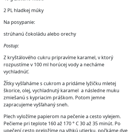
2 PL hladkej múky
Na posypanie:
strúhanú čokoládu alebo orechy
Postup:
Z kryštálového cukru pripravíme karamel, v ktorý
rozpustíme v 100 ml horúcej vody a necháme
vychladnúť.
Žĺtky vyšľaháme s cukrom a pridáme lyžičku mletej
škorice, olej, vychladnutý karamel a následne muku
zmiešanú s kypriacim práškom. Potom jemne
zapracujeme vyšľahaný sneh.
Plech vyložíme papierom na pečenie a cesto vylejem.
Pečieme pri teplote 160 až 170 ° C 30 až 35 minút. Po
upečení cesto preložíme na vlhkú utierku, počkáme dve