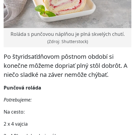
Roláda s punčovou náplňou je plná skvelých chutí.
(Zdroj: Shutterstock)
Po štyridsaťdňovom pôstnom období si
konečne môžeme dopriať plný stôl dobrôt. A
niečo sladké na záver nemôže chýbať.
Punčová roláda
Potrebujeme:
Na cesto:
2 x 4 vajcia