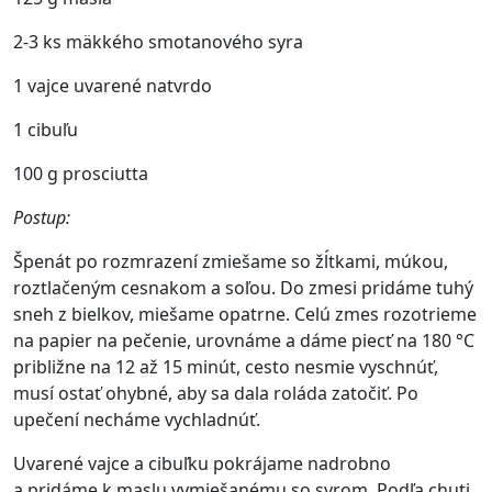
2-3 ks mäkkého smotanového syra
1 vajce uvarené natvrdo
1 cibuľu
100 g prosciutta
Postup:
Špenát po rozmrazení zmiešame so žĺtkami, múkou,
roztlačeným cesnakom a soľou. Do zmesi pridáme tuhý
sneh z bielkov, miešame opatrne. Celú zmes rozotrieme
na papier na pečenie, urovnáme a dáme piecť na 180 °C
približne na 12 až 15 minút, cesto nesmie vyschnúť,
musí ostať ohybné, aby sa dala roláda zatočiť. Po
upečení necháme vychladnúť.
Uvarené vajce a cibuľku pokrájame nadrobno
a pridáme k maslu vymiešanému so syrom. Podľa chuti