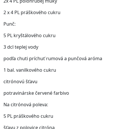
2x 4 PL polohrubej múky
2 x 4 PL práškového cukru
Punč:
5 PL kryštálového cukru
3 dcl teplej vody
podľa chuti príchuť rumová a punčová aróma
1 bal. vanilkového cukru
citrónovú šťavu
potravinárske červené farbivo
Na citrónová poleva:
5 PL práškového cukru
šťavu z polovice citróna