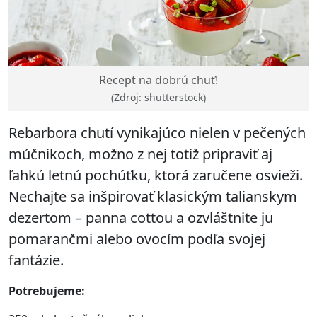
Recept na dobrú chuť!
(Zdroj: shutterstock)
Rebarbora chutí vynikajúco nielen v pečených
múčnikoch, možno z nej totiž pripraviť aj
ľahkú letnú pochúťku, ktorá zaručene osvieži.
Nechajte sa inšpirovať klasickým talianskym
dezertom – panna cottou a ozvláštnite ju
pomarančmi alebo ovocím podľa svojej
fantázie.
Potrebujeme: