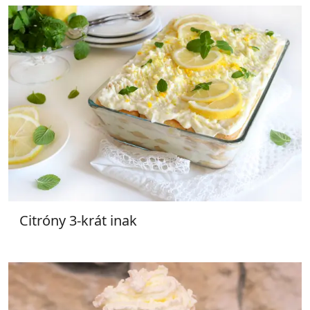
Citróny 3-krát inak