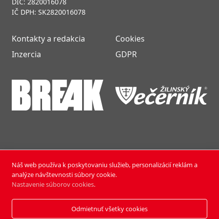
DIČ: 2820016078
IČ DPH: SK2820016078
Kontakty a redakcia
Cookies
Inzercia
GDPR
Náš web používa k poskytovaniu služieb, personalizácií reklám a
NOVÝ ČAS NEDEĽA © 2024 | PUBLISHING HOUSE, a.s.,
analýze návštevnosti súbory cookie.
Všetky práva vyhradené.
Nastavenie súborov cookies
.
Vyrobili:
Pixmark
&
Soft Studio
Odmietnuť všetky cookies