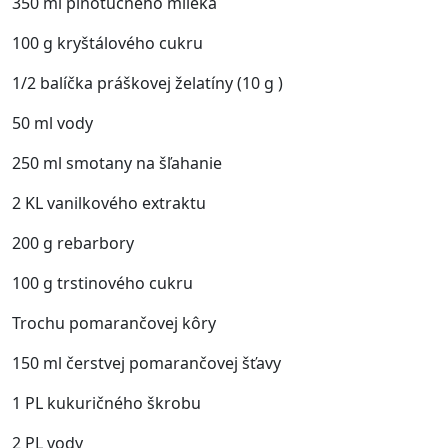
350 ml plnotučného mlieka
100 g kryštálového cukru
1/2 balíčka práškovej želatíny (10 g )
50 ml vody
250 ml smotany na šľahanie
2 KL vanilkového extraktu
200 g rebarbory
100 g trstinového cukru
Trochu pomarančovej kôry
150 ml čerstvej pomarančovej šťavy
1 PL kukuričného škrobu
2 PL vody