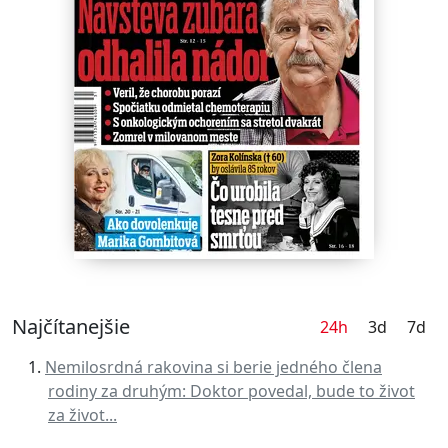
Najčítanejšie
24h
3d
7d
Nemilosrdná rakovina si berie jedného člena
rodiny za druhým: Doktor povedal, bude to život
za život...