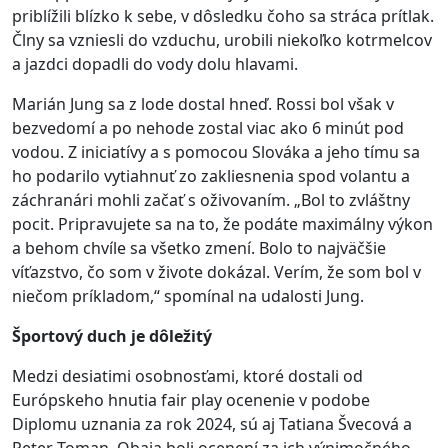
priblížili blízko k sebe, v dôsledku čoho sa stráca prítlak.
Člny sa vzniesli do vzduchu, urobili niekoľko kotrmelcov
a jazdci dopadli do vody dolu hlavami.
Marián Jung sa z lode dostal hneď. Rossi bol však v
bezvedomí a po nehode zostal viac ako 6 minút pod
vodou. Z iniciatívy a s pomocou Slováka a jeho tímu sa
ho podarilo vytiahnuť zo zakliesnenia spod volantu a
záchranári mohli začať s oživovaním. „Bol to zvláštny
pocit. Pripravujete sa na to, že podáte maximálny výkon
a behom chvíle sa všetko zmení. Bolo to najväčšie
víťazstvo, čo som v živote dokázal. Verím, že som bol v
niečom príkladom,“ spomínal na udalosti Jung.
Športový duch je dôležitý
Medzi desiatimi osobnosťami, ktoré dostali od
Európskeho hnutia fair play ocenenie v podobe
Diplomu uznania za rok 2024, sú aj Tatiana Švecová a
Peter Toman. Obaja boli ocenení za ich výnimočného