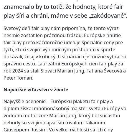
Znamenalo by to totiž, že hodnoty, ktoré fair
play šíri a chráni, máme v sebe „zakódované“.
Svetový deň fair play nám pripomína, že tento výraz
nesmie zostať len prázdnou frázou. Európske hnutie
fair play preto každoročne udeľuje špeciálne ceny pre
tých, ktorí svojím výnimočným prístupom v športe
dokázali, že aj v kritických situáciách je možné vybrať si
správnu cestu. Laureátmi Európskych cien fair play za
rok 2024 sa stali Slováci Marián Jung, Tatiana Švecová a
Peter Toman.
Najväčšie víťazstvo v živote
Najvyššie ocenenie – Európsku plaketu fair play a
diplom získal mnohonásobný majster sveta i Európy vo
vodnom motorizme Marián Jung, ktorý bol súčasťou
nehody so svojím najväčším rivalom Talianom
Giuseppem Rossim. Vo veľkej rýchlosti sa ich člny