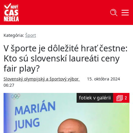
Kategória:
Šport
V športe je dôležité hrať čestne:
Kto sú slovenskí laureáti ceny
fair play?
Slovenský olympijský a športový výbor
15. októbra 2024
06:27
fotiek v galérii
2