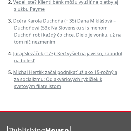
Vedeli ste? Klienti bánk môžu využiť na platby aj
službu Payme
Dcéra Karola Duchoňa († 35) Dana Miklášová –
Duchoňová (53): Na Slovensku si s menom
Duchoň robí každý čo chce. Dielo je vonku, už na
tom nič nezmením
Juraj Slezáček (†73): Keď vyšiel na javisko, zabudol
na bolesť
Michal Hertlík začal podnikať už ako 15-ročný a
za socializmu: Od akváriových rybičiek k
svetovým filatelistom