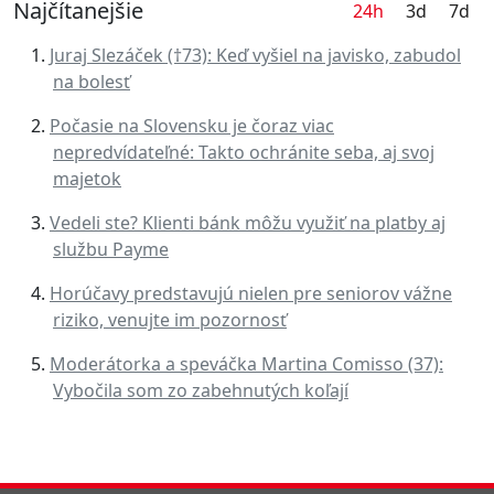
Najčítanejšie
24h
3d
7d
Juraj Slezáček (†73): Keď vyšiel na javisko, zabudol
na bolesť
Počasie na Slovensku je čoraz viac
nepredvídateľné: Takto ochránite seba, aj svoj
majetok
Vedeli ste? Klienti bánk môžu využiť na platby aj
službu Payme
Horúčavy predstavujú nielen pre seniorov vážne
riziko, venujte im pozornosť
Moderátorka a speváčka Martina Comisso (37):
Vybočila som zo zabehnutých koľají