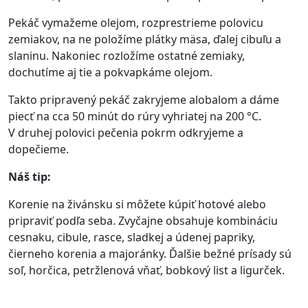
Pekáč vymažeme olejom, rozprestrieme polovicu
zemiakov, na ne položíme plátky mäsa, ďalej cibuľu a
slaninu. Nakoniec rozložíme ostatné zemiaky,
dochutíme aj tie a pokvapkáme olejom.
Takto pripravený pekáč zakryjeme alobalom a dáme
piecť na cca 50 minút do rúry vyhriatej na 200 °C.
V druhej polovici pečenia pokrm odkryjeme a
dopečieme.
Náš tip:
Korenie na živánsku si môžete kúpiť hotové alebo
pripraviť podľa seba. Zvyčajne obsahuje kombináciu
cesnaku, cibule, rasce, sladkej a údenej papriky,
čierneho korenia a majoránky. Ďalšie bežné prísady sú
soľ, horčica, petržlenová vňať, bobkový list a ligurček.