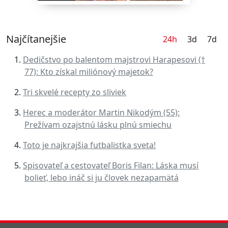
Najčítanejšie
24h
3d
7d
Dedičstvo po balentom majstrovi Harapesovi (†
77): Kto získal miliónový majetok?
Tri skvelé recepty zo sliviek
Herec a moderátor Martin Nikodým (55):
Prežívam ozajstnú lásku plnú smiechu
Toto je najkrajšia futbalistka sveta!
Spisovateľ a cestovateľ Boris Filan: Láska musí
bolieť, lebo ináč si ju človek nezapamätá