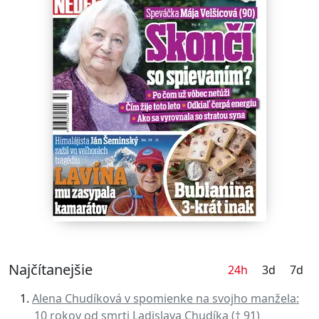
Najčítanejšie
24h
3d
7d
Alena Chudíková v spomienke na svojho manžela:
10 rokov od smrti Ladislava Chudíka († 91)