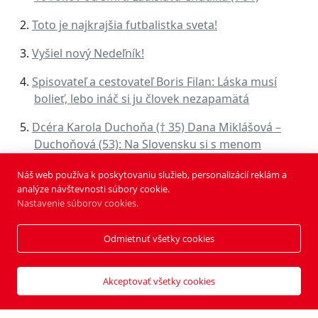
Toto je najkrajšia futbalistka sveta!
Vyšiel nový Nedeľník!
Spisovateľ a cestovateľ Boris Filan: Láska musí
bolieť, lebo ináč si ju človek nezapamätá
Dcéra Karola Duchoňa († 35) Dana Miklášová –
Duchoňová (53): Na Slovensku si s menom
Duchoň robí každý čo chce. Dielo je vonku, už na
Náš web používa k poskytovaniu služieb, personalizácií reklám a
tom nič nezmením
analýze návštevnosti súbory cookie.
Nastavenie súborov cookies
.
Odmietnuť všetky cookies
Akceptovať všetky cookies
Najnovšie
Najčítanejšie
Zväčšiť
Zdieľať