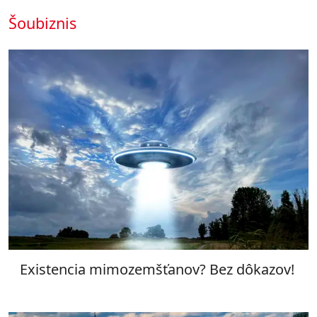
Šoubiznis
Existencia mimozemšťanov? Bez dôkazov!