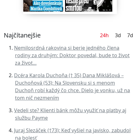
Najčítanejšie
24h
3d
7d
Nemilosrdná rakovina si berie jedného člena
rodiny za druhým: Doktor povedal, bude to život
za život...
Dcéra Karola Duchoňa († 35) Dana Miklášová –
Duchoňová (53): Na Slovensku si s menom
Duchoň robí každý čo chce. Dielo je vonku, už na
tom nič nezmením
Vedeli ste? Klienti bánk môžu využiť na platby aj
službu Payme
Juraj Slezáček (†73): Keď vyšiel na javisko, zabudol
na bolesť