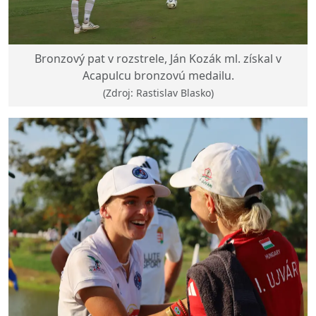
Bronzový pat v rozstrele, Ján Kozák ml. získal v
Acapulcu bronzovú medailu.
(Zdroj: Rastislav Blasko)