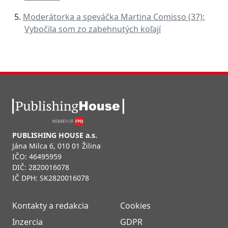
Moderátorka a speváčka Martina Comisso (37):
Vybočila som zo zabehnutých koľají
PUBLISHING HOUSE a.s.
Jána Milca 6, 010 01 Žilina
IČO: 46495959
DIČ: 2820016078
IČ DPH: SK2820016078
Kontakty a redakcia
Cookies
Inzercia
GDPR