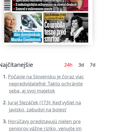
Najčítanejšie
24h
3d
7d
Počasie na Slovensku je čoraz viac
nepredvídateľné: Takto ochránite
seba, aj svoj majetok
Juraj Slezáček (†73): Keď vyšiel na
javisko, zabudol na bolesť
Horúčavy predstavujú nielen pre
seniorov vážne riziko, venujte im