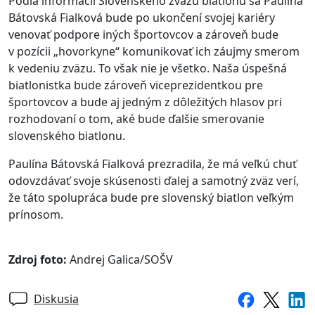
Podľa informácií Slovenského zväzu biatlonu sa Paulína
Bátovská Fialková bude po ukončení svojej kariéry
venovať podpore iných športovcov a zároveň bude
v pozícii „hovorkyne“ komunikovať ich záujmy smerom
k vedeniu zväzu. To však nie je všetko. Naša úspešná
biatlonistka bude zároveň viceprezidentkou pre
športovcov a bude aj jedným z dôležitých hlasov pri
rozhodovaní o tom, aké bude ďalšie smerovanie
slovenského biatlonu.
Paulína Bátovská Fialková prezradila, že má veľkú chuť
odovzdávať svoje skúsenosti ďalej a samotný zväz verí,
že táto spolupráca bude pre slovenský biatlon veľkým
prínosom.
Zdroj foto:
Andrej Galica/SOŠV
Diskusia