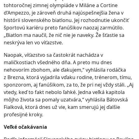
tohtoročnej zimnej olympiáde v Miláne a Cortine
d’Ampezzo, je zároveň druhá najúspešnejšia žena v
histórii slovenského biatlonu. Jej rozhodnutie ukončiť
športovú kariéru preto fanúšikov naozaj zarmútilo.
„Biatlon ma naučil, že nič nie je naveky. Že šťastie sa
neskrýva len vo víťazstve.
Naopak, víťazstvo sa častokrát nachádza v
maličkostiach všedného dňa. A preto mu dnes
nehovorím zbohom, ale ďakujem,“ vyhlásila rodáčka
z Brezna, ktorá vyjadrila vďaku rodine, trénerom, tímu,
sponzorom, aj fanúšikom, za to, že pri nej vždy stáli. „Aj
vtedy, keď to fakt nebolo ľahké. Jedna veľká kapitola
môjho života sa pomaly uzatvára,“ vyhlásila Bátovská
Fialková, ktorá dnes už vie, kam smerujú jej ďalšie
profesijné kroky.
Veľké očakávania