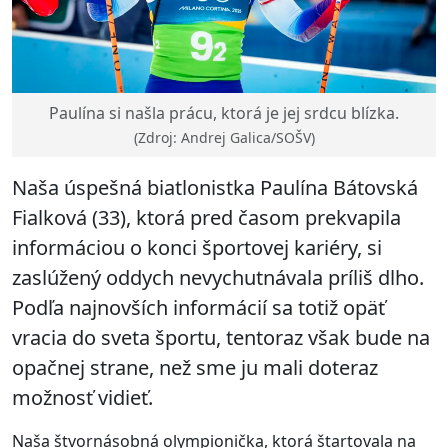
Paulína si našla prácu, ktorá je jej srdcu blízka.
(Zdroj: Andrej Galica/SOŠV)
Naša úspešná biatlonistka Paulína Bátovská
Fialková (33), ktorá pred časom prekvapila
informáciou o konci športovej kariéry, si
zaslúžený oddych nevychutnávala príliš dlho.
Podľa najnovších informácií sa totiž opäť
vracia do sveta športu, tentoraz však bude na
opačnej strane, než sme ju mali doteraz
možnosť vidieť.
Naša štvornásobná olympionička, ktorá štartovala na