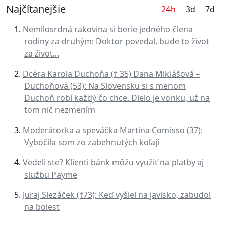
Najčítanejšie
24h
3d
7d
Nemilosrdná rakovina si berie jedného člena
rodiny za druhým: Doktor povedal, bude to život
za život...
Dcéra Karola Duchoňa († 35) Dana Miklášová –
Duchoňová (53): Na Slovensku si s menom
Duchoň robí každý čo chce. Dielo je vonku, už na
tom nič nezmením
Moderátorka a speváčka Martina Comisso (37):
Vybočila som zo zabehnutých koľají
Vedeli ste? Klienti bánk môžu využiť na platby aj
službu Payme
Juraj Slezáček (†73): Keď vyšiel na javisko, zabudol
na bolesť