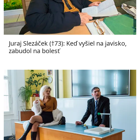
Juraj Slezáček (†73): Keď vyšiel na javisko,
zabudol na bolesť