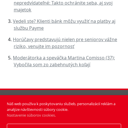
nepredvídateľné: Takto ochránite seba, aj svoj
majetok
Vedeli ste? Klienti bánk môžu využiť na platby aj
službu Payme
Horúčavy predstavujú nielen pre seniorov vážne
riziko, venujte im pozornosť
Moderátorka a speváčka Martina Comisso (37):
Vybočila som zo zabehnutých koľají
Náš web používa k poskytovaniu služieb, personalizácií reklám a
analýze návštevnosti súbory cookie.
Nastavenie súborov cookies
.
PUBLISHING HOUSE a.s.