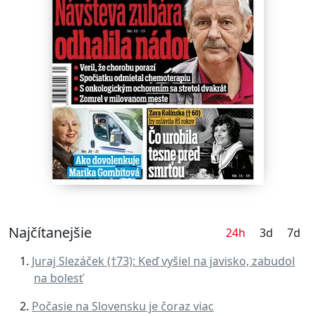
Najčítanejšie
24h
3d
7d
Juraj Slezáček (†73): Keď vyšiel na javisko, zabudol
na bolesť
Počasie na Slovensku je čoraz viac