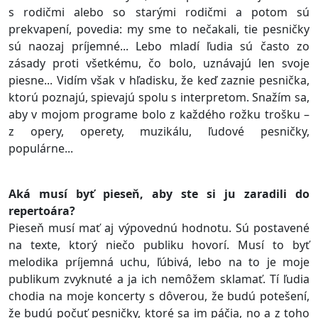
s rodičmi alebo so starými rodičmi a potom sú
prekvapení, povedia: my sme to nečakali, tie pesničky
sú naozaj príjemné... Lebo mladí ľudia sú často zo
zásady proti všetkému, čo bolo, uznávajú len svoje
piesne... Vidím však v hľadisku, že keď zaznie pesnička,
ktorú poznajú, spievajú spolu s interpretom. Snažím sa,
aby v mojom programe bolo z každého rožku trošku –
z opery, operety, muzikálu, ľudové pesničky,
populárne...
Aká musí byť pieseň, aby ste si ju zaradili do
repertoára?
Pieseň musí mať aj výpovednú hodnotu. Sú postavené
na texte, ktorý niečo publiku hovorí. Musí to byť
melodika príjemná uchu, ľúbivá, lebo na to je moje
publikum zvyknuté a ja ich nemôžem sklamať. Tí ľudia
chodia na moje koncerty s dôverou, že budú potešení,
že budú počuť pesničky, ktoré sa im páčia, no a z toho