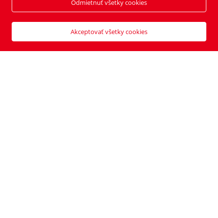
Odmietnuť všetky cookies
Jána Milca 6, 010 01 Žilina
IČO: 46495959
DIČ: 2820016078
Akceptovať všetky cookies
IČ DPH: SK2820016078
Galéria
Zväčšiť
Diskusia
Zdieľať
Kontakty a redakcia
Cookies
Inzercia
GDPR
NOVÝ ČAS NEDEĽA © 2024 | PUBLISHING HOUSE, a.s.,
Všetky práva vyhradené.
Vyrobili:
Pixmark
&
Soft Studio