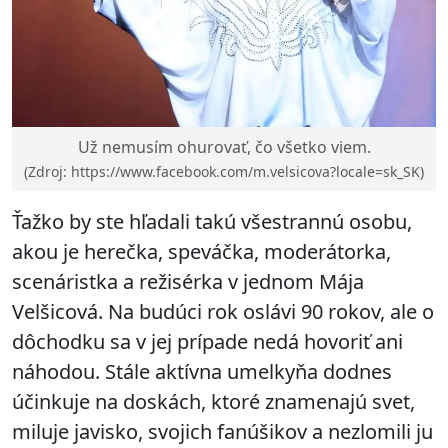
Už nemusím ohurovať, čo všetko viem.
(Zdroj: https://www.facebook.com/m.velsicova?locale=sk_SK)
Ťažko by ste hľadali takú všestrannú osobu,
akou je herečka, speváčka, moderátorka,
scenáristka a režisérka v jednom Mája
Velšicová. Na budúci rok oslávi 90 rokov, ale o
dôchodku sa v jej prípade nedá hovoriť ani
náhodou. Stále aktívna umelkyňa dodnes
účinkuje na doskách, ktoré znamenajú svet,
miluje javisko, svojich fanúšikov a nezlomili ju