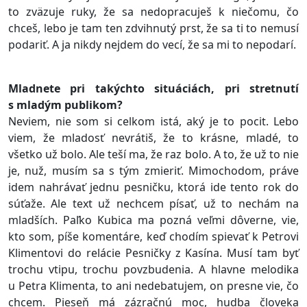
to zväzuje ruky, že sa nedopracuješ k niečomu, čo
chceš, lebo je tam ten zdvihnutý prst, že sa ti to nemusí
podariť. A ja nikdy nejdem do vecí, že sa mi to nepodarí.
Mladnete pri takýchto situáciách, pri stretnutí
s mladým publikom?
Neviem, nie som si celkom istá, aký je to pocit. Lebo
viem, že mladosť nevrátiš, že to krásne, mladé, to
všetko už bolo. Ale teší ma, že raz bolo. A to, že už to nie
je, nuž, musím sa s tým zmieriť. Mimochodom, práve
idem nahrávať jednu pesničku, ktorá ide tento rok do
súťaže. Ale text už nechcem písať, už to nechám na
mladších. Paľko Kubica ma pozná veľmi dôverne, vie,
kto som, píše komentáre, keď chodím spievať k Petrovi
Klimentovi do relácie Pesničky z Kasína. Musí tam byť
trochu vtipu, trochu povzbudenia. A hlavne melodika
u Petra Klimenta, to ani nedebatujem, on presne vie, čo
chcem. Pieseň má zázračnú moc, hudba človeka