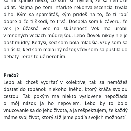
sa mi splnilo niečo, čo som si myslela, že sa nemôže
udiať. Najmä po tom infarkte rekonvalescencia trvala
dlho. Kým sa spamätáš, kým prídeš na to, čo ti robí
dobre a čo ti škodí, to trvá. Dospela som k záveru, že
vek je úžasná vec na skúsenosť. Vek ma urobil
v mnohých veciach múdrejšou. Lebo človek nikdy nie je
dosť múdry. Kedysi, keď som bola mladšia, vždy som sa
ohlásila, keď som mala iný názor, vždy som sa pustila do
debaty. Teraz to už nerobím.
Prečo?
Lebo ak chceš vydržať v kolektíve, tak sa nemôžeš
dostať do topánok niekoho iného, ktorý kráča svojou
cestou. Tak pokým ma niekto vyslovene nepožiada
o môj názor, ja ho nepoviem. Lebo by to bolo
vnucovanie sa do jeho života, a ja rešpektujem, že každý
máme svoj život, ktorý si žijeme podľa svojich možností.