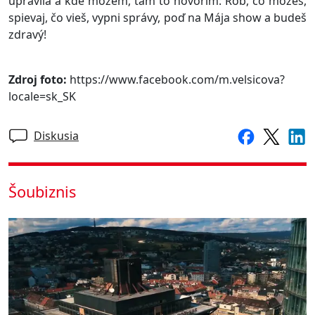
upravila a kde môžem, tam to hovorím: Rob, čo môžeš,
spievaj, čo vieš, vypni správy, poď na Mája show a budeš
zdravý!
Zdroj foto:
https://www.facebook.com/m.velsicova?
locale=sk_SK
Diskusia
Šoubiznis