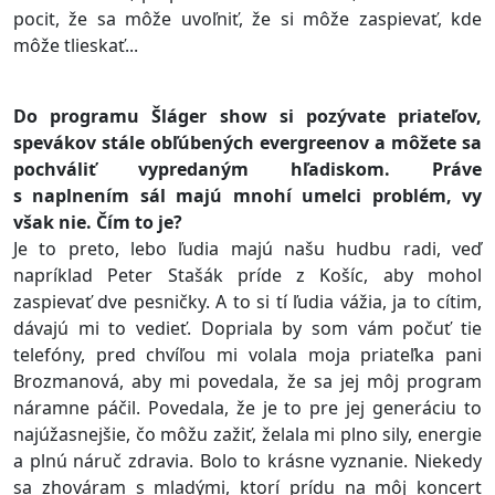
pocit, že sa môže uvoľniť, že si môže zaspievať, kde
môže tlieskať...
Do programu Šláger show si pozývate priateľov,
spevákov stále obľúbených evergreenov a môžete sa
pochváliť vypredaným hľadiskom. Práve
s naplnením sál majú mnohí umelci problém, vy
však nie. Čím to je?
Je to preto, lebo ľudia majú našu hudbu radi, veď
napríklad Peter Stašák príde z Košíc, aby mohol
zaspievať dve pesničky. A to si tí ľudia vážia, ja to cítim,
dávajú mi to vedieť. Dopriala by som vám počuť tie
telefóny, pred chvíľou mi volala moja priateľka pani
Brozmanová, aby mi povedala, že sa jej môj program
náramne páčil. Povedala, že je to pre jej generáciu to
najúžasnejšie, čo môžu zažiť, želala mi plno sily, energie
a plnú náruč zdravia. Bolo to krásne vyznanie. Niekedy
sa zhováram s mladými, ktorí prídu na môj koncert