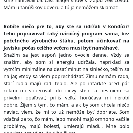
sme nahrávali 65. časť Šláger show s Májou Velšicovou.
Mám u fanúšikov dôveru a tú ja nemôžem sklamať.
Robíte niečo pre to, aby ste sa udržali v kondícii?
Lebo pripravovať taký náročný program sama, bez
početného výrobného štábu, potom účinkovať na
javisku počas celého večera musí byť namáhavé.
Snažím sa jesť aspoň jedno ovocie denne. Vždy sa
snažím, aby som si energiu udržala, napríklad sa
vytrčím minimálne na desať minút na slniečko, teším sa
na jar, vtedy sa viem poprechádzať. Zimu nemám rada,
starí ľudia majú radi teplo. Ale po infarkte pred pár
rokmi mi voperovali do cievy stent a nesmiem sa
priveľmi opaľovať, príliš veľká horúčava mi nerobí
dobre. Žijem s tým, čo mám, a ak by som chcela niečo
naviac, viem, že mi to už nemôže byť dopriate. Som
vďačná za to, čo mám, lebo mnohí majú omnoho väčšie
problémy, majú bolesti, umierajú mladí... Mne bolo