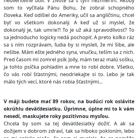
neuveriteľne bolí. V živote sa s tým nezmierim. Akoby
som to vyčítala Pánu Bohu, že zobral schopného
človeka. Keď odišiel do Ameriky, učil sa angličtinu, chcel
byť vo všetkom dokonalý. A keď už si myslel, že
dokonalý je, tak umrie?! To je už aká spravodlivosť? To
sa jednoducho logicky nedá pochopiť. A preto koľko ráz
sa s ním rozprávam, ľudia by si mysleli, že mi šibe, ale
nešibe. Mám ešte jedného syna, vnučku, teším sa z nich.
Pred časom mi zomrel psík Jolly, mám teraz malú sošku,
ja tohto psíčka pohladím a mne to robí dobre. Všetko,
čo vás robí šťastnými, neodriekajte si to. Lebo je tak
málo tých vecí, ktoré nás robia šťastnými...
V máji budete mať 89 rokov, na budúci rok oslávite
okrúhlu deväťdesiatku. Úprimne, úplne mi to k vám
nesedí, maskujete roky pozitívnou mysľou.
Chcela by som sa tej deväťdesiatky dožiť. A ak sa
dožijem v dobrom zdraví, tak sa hlboko pokloním, lebo