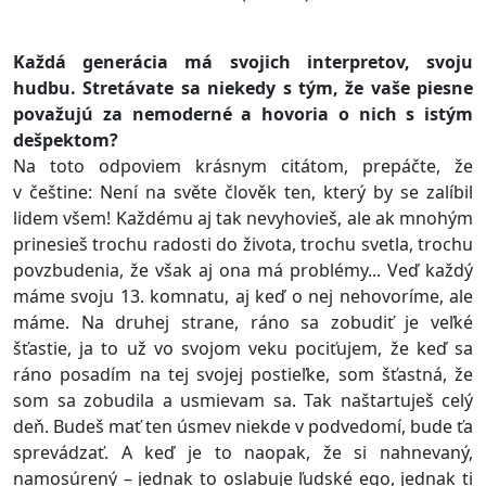
Každá generácia má svojich interpretov, svoju
hudbu. Stretávate sa niekedy s tým, že vaše piesne
považujú za nemoderné a hovoria o nich s istým
dešpektom?
Na toto odpoviem krásnym citátom, prepáčte, že
v češtine: Není na světe člověk ten, který by se zalíbil
lidem všem! Každému aj tak nevyhovieš, ale ak mnohým
prinesieš trochu radosti do života, trochu svetla, trochu
povzbudenia, že však aj ona má problémy... Veď každý
máme svoju 13. komnatu, aj keď o nej nehovoríme, ale
máme. Na druhej strane, ráno sa zobudiť je veľké
šťastie, ja to už vo svojom veku pociťujem, že keď sa
ráno posadím na tej svojej postieľke, som šťastná, že
som sa zobudila a usmievam sa. Tak naštartuješ celý
deň. Budeš mať ten úsmev niekde v podvedomí, bude ťa
sprevádzať. A keď je to naopak, že si nahnevaný,
namosúrený – jednak to oslabuje ľudské ego, jednak ti