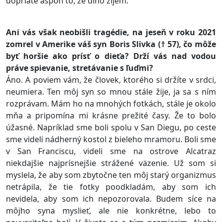
dopriate aspoň to, že dlho žijem.
Ani vás však neobišli tragédie, na jeseň v roku 2021
zomrel v Amerike váš syn Boris Slivka († 57), čo môže
byť horšie ako prísť o dieťa? Drží vás nad vodou
práve spievanie, stretávanie s ľuďmi?
Áno. A poviem vám, že človek, ktorého si držíte v srdci,
neumiera. Ten môj syn so mnou stále žije, ja sa s ním
rozprávam. Mám ho na mnohých fotkách, stále je okolo
mňa a pripomína mi krásne prežité časy. Že to bolo
úžasné. Napríklad sme boli spolu v San Diegu, po ceste
sme videli nádherný kostol z bieleho mramoru. Boli sme
v San Franciscu, videli sme na ostrove Alcatraz
niekdajšie najprísnejšie strážené väzenie. Už som si
myslela, že aby som zbytočne ten môj starý organizmus
netrápila, že tie fotky poodkladám, aby som ich
nevidela, aby som ich nepozorovala. Budem síce na
môjho syna myslieť, ale nie konkrétne, lebo to