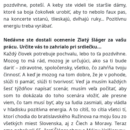
pozdvihne, poteší. A keby ste videli tie staršie dámy,
ktoré sa boja čokoľvek urobiť, aby to nebolo faux pas,
na koncerte vstanú, tlieskajú, dvíhajú ruky... Pozitívnu
energiu treba vyrábať.
Nedávne ste dostali ocenenie Zlatý šláger za vašu
prácu. Určite vás to zahrialo pri srdiečku...
Každý človek potrebuje pochvalu, lebo to ťa pozdvihne.
Mozog to má rád, mozog je určujúci, ako sa ti bude
dariť – zdravotne, spoločensky, všetko, čo zahŕňa tvoju
činnosť. A keď je mozog na tom dobre, že je v pohode,
slúži ti pamäť, slúži ti tvorivosť. Veď ja musím každých
šesť týždňov napísať scenár, musím veľa počítať, aby
som to dokázala do toho scenára vložiť, ale presne
viem, čo tam musí byť, aby sa ľudia zasmiali, aby vládla
v hľadisku pozitívna energia. A to cítiš, to cítia všetci tí,
ktorí chodia do bratislavského Ružinova na moju šou zo
všetkých miest Slovenska, aj z Čiech a Moravy. Teraz