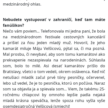
medzinárodný ohlas.
Nebudete vystupovať v zahraničí, keď tam máte
fanúšikov?
Niečo vám poviem... Telefonovala mi jedna pani, že bola
na medzinárodnom festivale cestovných kancelárií
a prišiel za ňou jeden mladý muž. Hovoril, že jeho
kamarát miluje Máju Velšicovú, pýtal sa, či ma pozná.
Mal prosbu, či nevybaví, aby som tomu kamarátovi ako
prekvapenie nezaspievala na narodeninách. Súhlasila
som, bolo to milé. Asi desať kamarátov prišlo do
Bratislavy, všetci o tom vedeli, okrem oslávenca. Keď nič
netušiaci mladík začul prvé tóny pesničky, očervenel,
lebo už vedel, že je to pesnička, ktorú on počúva. Naraz
som sa objavila ja a spievala som... Viem, že takému 25-
ročnému chlapcovi by omnoho lepšie padla nejaká
mladá krásna speváčka, lenže spoza rohu vyšla vyše
osemdesiatročná Velšicová (smiech)!