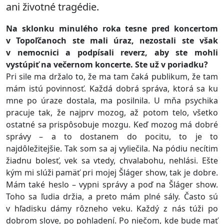
ani životné tragédie.
Na sklonku minulého roka tesne pred koncertom
v Topoľčanoch ste mali úraz, nezostali ste však
v nemocnici a podpísali reverz, aby ste mohli
vystúpiť na večernom koncerte. Ste už v poriadku?
Pri sile ma držalo to, že ma tam čaká publikum, že tam
mám istú povinnosť. Každá dobrá správa, ktorá sa ku
mne po úraze dostala, ma posilnila. U mňa psychika
pracuje tak, že najprv mozog, až potom telo, všetko
ostatné sa prispôsobuje mozgu. Keď mozog má dobré
správy – a to dostanem do pocitu, to je to
najdôležitejšie. Tak som sa aj vyliečila. Na pódiu necítim
žiadnu bolesť, vek sa vtedy, chvalabohu, nehlási. Ešte
kým mi slúži pamäť pri mojej Šláger show, tak je dobre.
Mám také heslo – vypni správy a poď na Šláger show.
Toho sa ľudia držia, a preto mám plné sály. Často sú
v hľadisku dámy rôzneho veku. Každý z nás túži po
dobrom slove, po pohladení. Po niečom, kde bude mať