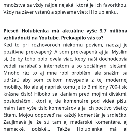
množstva sa vždy nájde nejaká, ktorá je ich favoritkou.
Vždy na záver vstanú a spievame všetci Holubienku.
Pieseň Holubienka má aktuálne vyše 3,7 milióna
vzhliadnutí na Youtube. Prekvapilo vás to?
Keď to pri rozhovoroch niekomu poviem, naozaj je
pozitívne prekvapený. A som prekvapená aj ja. Myslím
si, že by toho bolo oveľa viac, keby naši dôchodcovia
vedeli narábať s internetom a so sociálnymi sieťami.
Mnoho ráz to aj mne robí problém, ale snažím sa
udržať, aby som celkom nevypadla z tej modernej
mobility. No ale aj napriek tomu je to 3 milióny 700-tisíc
krásne číslo! Hlboko sa klaniam pred mojimi divákmi,
poslucháčmi, ktorí aj tie komentáre pod videá píšu,
mám tam vyše tisíc komentárov a ja ich poctivo všetky
čítam. Mojou odpoveď na každý komentár je srdiečko.
Zaujímavé je, že sú tam aj maďarské komentáre, aj
nemecké, poľské... Takže Holubienka má aj