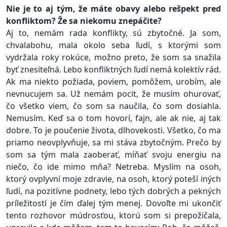
Nie je to aj tým, že máte obavy alebo rešpekt pred
konfliktom? Že sa niekomu znepáčite?
Aj to, nemám rada konflikty, sú zbytočné. Ja som,
chvalabohu, mala okolo seba ľudí, s ktorými som
vydržala roky rokúce, možno preto, že som sa snažila
byť znesiteľná. Lebo konfliktných ľudí nemá kolektív rád.
Ak ma niekto požiada, poviem, pomôžem, urobím, ale
nevnucujem sa. Už nemám pocit, že musím ohurovať,
čo všetko viem, čo som sa naučila, čo som dosiahla.
Nemusím. Keď sa o tom hovorí, fajn, ale ak nie, aj tak
dobre. To je poučenie života, dlhovekosti. Všetko, čo ma
priamo neovplyvňuje, sa mi stáva zbytočným. Prečo by
som sa tým mala zaoberať, míňať svoju energiu na
niečo, čo ide mimo mňa? Netreba. Myslím na osoh,
ktorý ovplyvní moje zdravie, na osoh, ktorý poteší iných
ľudí, na pozitívne podnety, lebo tých dobrých a pekných
príležitostí je čím ďalej tým menej. Dovoľte mi ukončiť
tento rozhovor múdrosťou, ktorú som si prepožičala,