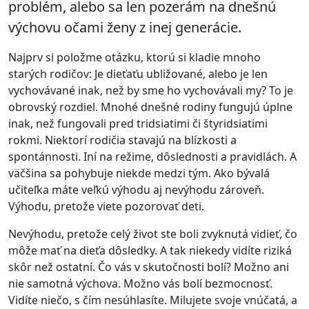
problém, alebo sa len pozerám na dnešnú
výchovu očami ženy z inej generácie.
Najprv si položme otázku, ktorú si kladie mnoho
starých rodičov: Je dieťaťu ubližované, alebo je len
vychovávané inak, než by sme ho vychovávali my? To je
obrovský rozdiel. Mnohé dnešné rodiny fungujú úplne
inak, než fungovali pred tridsiatimi či štyridsiatimi
rokmi. Niektorí rodičia stavajú na blízkosti a
spontánnosti. Iní na režime, dôslednosti a pravidlách. A
väčšina sa pohybuje niekde medzi tým. Ako bývalá
učiteľka máte veľkú výhodu aj nevýhodu zároveň.
Výhodu, pretože viete pozorovať deti.
Nevýhodu, pretože celý život ste boli zvyknutá vidieť, čo
môže mať na dieťa dôsledky. A tak niekedy vidíte riziká
skôr než ostatní. Čo vás v skutočnosti bolí? Možno ani
nie samotná výchova. Možno vás bolí bezmocnosť.
Vidíte niečo, s čím nesúhlasíte. Milujete svoje vnúčatá, a