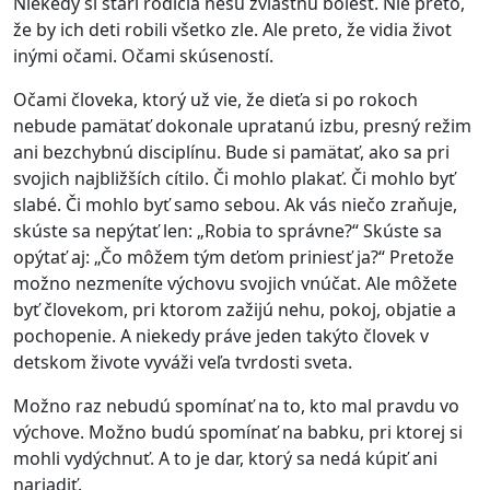
Niekedy si starí rodičia nesú zvláštnu bolesť. Nie preto,
že by ich deti robili všetko zle. Ale preto, že vidia život
inými očami. Očami skúseností.
Očami človeka, ktorý už vie, že dieťa si po rokoch
nebude pamätať dokonale upratanú izbu, presný režim
ani bezchybnú disciplínu. Bude si pamätať, ako sa pri
svojich najbližších cítilo. Či mohlo plakať. Či mohlo byť
slabé. Či mohlo byť samo sebou. Ak vás niečo zraňuje,
skúste sa nepýtať len: „Robia to správne?“ Skúste sa
opýtať aj: „Čo môžem tým deťom priniesť ja?“ Pretože
možno nezmeníte výchovu svojich vnúčat. Ale môžete
byť človekom, pri ktorom zažijú nehu, pokoj, objatie a
pochopenie. A niekedy práve jeden takýto človek v
detskom živote vyváži veľa tvrdosti sveta.
Možno raz nebudú spomínať na to, kto mal pravdu vo
výchove. Možno budú spomínať na babku, pri ktorej si
mohli vydýchnuť. A to je dar, ktorý sa nedá kúpiť ani
nariadiť.