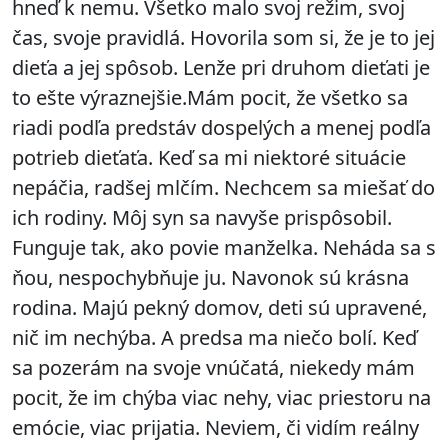
hneď k nemu. Všetko malo svoj režim, svoj
čas, svoje pravidlá. Hovorila som si, že je to jej
dieťa a jej spôsob. Lenže pri druhom dieťati je
to ešte výraznejšie.Mám pocit, že všetko sa
riadi podľa predstáv dospelých a menej podľa
potrieb dieťaťa. Keď sa mi niektoré situácie
nepáčia, radšej mlčím. Nechcem sa miešať do
ich rodiny. Môj syn sa navyše prispôsobil.
Funguje tak, ako povie manželka. Neháda sa s
ňou, nespochybňuje ju. Navonok sú krásna
rodina. Majú pekný domov, deti sú upravené,
nič im nechýba. A predsa ma niečo bolí. Keď
sa pozerám na svoje vnúčatá, niekedy mám
pocit, že im chýba viac nehy, viac priestoru na
emócie, viac prijatia. Neviem, či vidím reálny