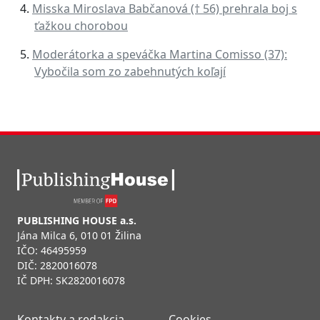
Misska Miroslava Babčanová († 56) prehrala boj s
ťažkou chorobou
Moderátorka a speváčka Martina Comisso (37):
Vybočila som zo zabehnutých koľají
PUBLISHING HOUSE a.s.
Jána Milca 6, 010 01 Žilina
IČO: 46495959
DIČ: 2820016078
IČ DPH: SK2820016078
Kontakty a redakcia
Cookies