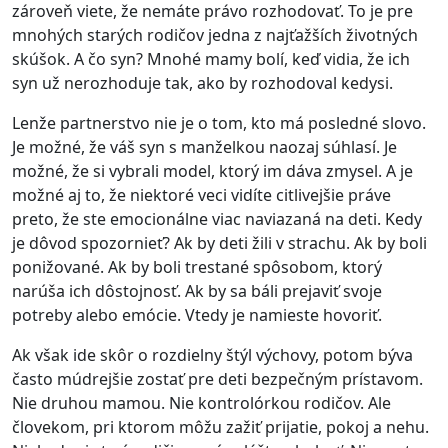
zároveň viete, že nemáte právo rozhodovať. To je pre
mnohých starých rodičov jedna z najťažších životných
skúšok. A čo syn? Mnohé mamy bolí, keď vidia, že ich
syn už nerozhoduje tak, ako by rozhodoval kedysi.
Lenže partnerstvo nie je o tom, kto má posledné slovo.
Je možné, že váš syn s manželkou naozaj súhlasí. Je
možné, že si vybrali model, ktorý im dáva zmysel. A je
možné aj to, že niektoré veci vidíte citlivejšie práve
preto, že ste emocionálne viac naviazaná na deti. Kedy
je dôvod spozornieť? Ak by deti žili v strachu. Ak by boli
ponižované. Ak by boli trestané spôsobom, ktorý
narúša ich dôstojnosť. Ak by sa báli prejaviť svoje
potreby alebo emócie. Vtedy je namieste hovoriť.
Ak však ide skôr o rozdielny štýl výchovy, potom býva
často múdrejšie zostať pre deti bezpečným prístavom.
Nie druhou mamou. Nie kontrolórkou rodičov. Ale
človekom, pri ktorom môžu zažiť prijatie, pokoj a nehu.