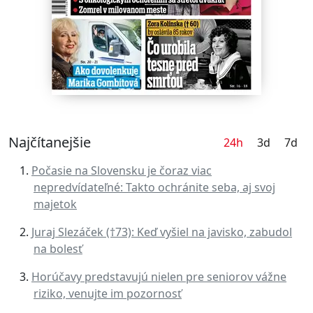
Najčítanejšie
24h
3d
7d
Počasie na Slovensku je čoraz viac
nepredvídateľné: Takto ochránite seba, aj svoj
majetok
Juraj Slezáček (†73): Keď vyšiel na javisko, zabudol
na bolesť
Horúčavy predstavujú nielen pre seniorov vážne
riziko, venujte im pozornosť