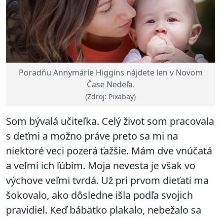
Poradňu Annymárie Higgins nájdete len v Novom
Čase Nedeľa.
(Zdroj: Pixabay)
Som bývalá učiteľka. Celý život som pracovala
s deťmi a možno práve preto sa mi na
niektoré veci pozerá ťažšie. Mám dve vnúčatá
a veľmi ich ľúbim. Moja nevesta je však vo
výchove veľmi tvrdá. Už pri prvom dieťati ma
šokovalo, ako dôsledne išla podľa svojich
pravidiel. Keď bábätko plakalo, nebežalo sa