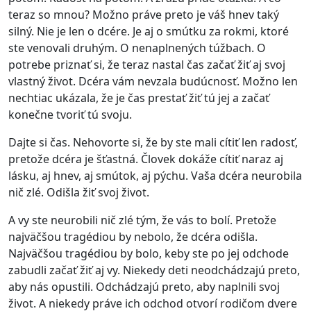
teraz so mnou? Možno práve preto je váš hnev taký
silný. Nie je len o dcére. Je aj o smútku za rokmi, ktoré
ste venovali druhým. O nenaplnených túžbach. O
potrebe priznať si, že teraz nastal čas začať žiť aj svoj
vlastný život. Dcéra vám nevzala budúcnosť. Možno len
nechtiac ukázala, že je čas prestať žiť tú jej a začať
konečne tvoriť tú svoju.
Dajte si čas. Nehovorte si, že by ste mali cítiť len radosť,
pretože dcéra je šťastná. Človek dokáže cítiť naraz aj
lásku, aj hnev, aj smútok, aj pýchu. Vaša dcéra neurobila
nič zlé. Odišla žiť svoj život.
A vy ste neurobili nič zlé tým, že vás to bolí. Pretože
najväčšou tragédiou by nebolo, že dcéra odišla.
Najväčšou tragédiou by bolo, keby ste po jej odchode
zabudli začať žiť aj vy. Niekedy deti neodchádzajú preto,
aby nás opustili. Odchádzajú preto, aby naplnili svoj
život. A niekedy práve ich odchod otvorí rodičom dvere