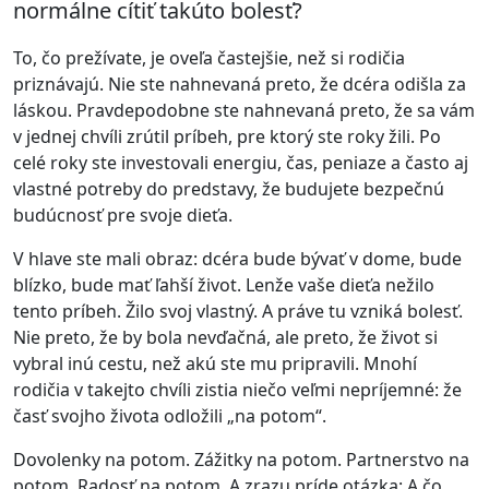
normálne cítiť takúto bolesť?
To, čo prežívate, je oveľa častejšie, než si rodičia
priznávajú. Nie ste nahnevaná preto, že dcéra odišla za
láskou. Pravdepodobne ste nahnevaná preto, že sa vám
v jednej chvíli zrútil príbeh, pre ktorý ste roky žili. Po
celé roky ste investovali energiu, čas, peniaze a často aj
vlastné potreby do predstavy, že budujete bezpečnú
budúcnosť pre svoje dieťa.
V hlave ste mali obraz: dcéra bude bývať v dome, bude
blízko, bude mať ľahší život. Lenže vaše dieťa nežilo
tento príbeh. Žilo svoj vlastný. A práve tu vzniká bolesť.
Nie preto, že by bola nevďačná, ale preto, že život si
vybral inú cestu, než akú ste mu pripravili. Mnohí
rodičia v takejto chvíli zistia niečo veľmi nepríjemné: že
časť svojho života odložili „na potom“.
Dovolenky na potom. Zážitky na potom. Partnerstvo na
potom. Radosť na potom. A zrazu príde otázka: A čo