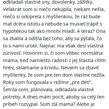
odkladali vlastné sny, dovolenky, zážitky.
Veľakrát som si niečo nekúpila, niekam nešla,
niečo si odoprela s myšlienkou, že raz bude
mať dcéra istotu a nebude sa musieť trápiť s
hypotékou tak ako mnohí mladí. A teraz? Ona
sa zbalila a odišla bez toho, aby sa pýtala, čo
to s nami urobí. Najviac ma však desí vlastná
zúrivosť. Hovorím si, či som vôbec normálna
mama, keď namiesto radosti z jej šťastia cítim
hnev, sklamanie a krivdu. Neviem sa zbaviť
myšlienky, že som pre ten dom vlastne nežila.
Roky som fungovala v režime „pre deti“.
Šetrila som, plánovala, odkladala vlastné
potreby. A dnes mám pocit, akoby sa celý ten
príbeh rozsypal. Som zlá mama? Alebo je