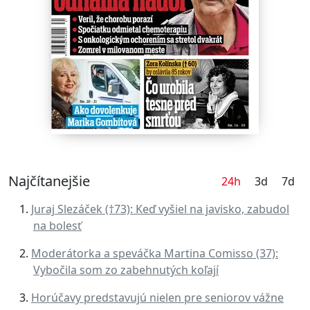
Najčítanejšie
24h
3d
7d
Juraj Slezáček (†73): Keď vyšiel na javisko, zabudol
na bolesť
Moderátorka a speváčka Martina Comisso (37):
Vybočila som zo zabehnutých koľají
Horúčavy predstavujú nielen pre seniorov vážne