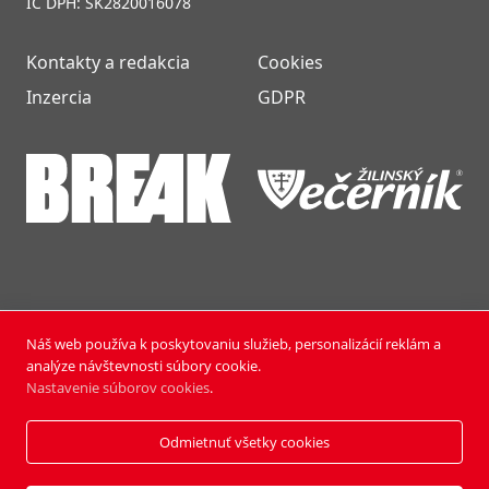
IČ DPH: SK2820016078
Kontakty a redakcia
Cookies
Inzercia
GDPR
Náš web používa k poskytovaniu služieb, personalizácií reklám a
NOVÝ ČAS NEDEĽA © 2024 | PUBLISHING HOUSE, a.s.,
analýze návštevnosti súbory cookie.
Všetky práva vyhradené.
Nastavenie súborov cookies
.
Vyrobili:
Pixmark
&
Soft Studio
Odmietnuť všetky cookies