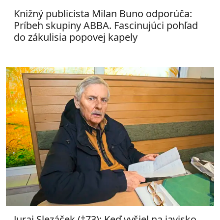
Knižný publicista Milan Buno odporúča:
Príbeh skupiny ABBA. Fascinujúci pohľad
do zákulisia popovej kapely
Juraj Slezáček (†73): Keď vyšiel na javisko,