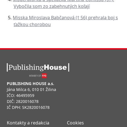
Vybočila som zo zabehnutých koľají
Misska Miroslava Babčanová († 56) prehrala boj s
ťažkou chorobou
PUBLISHING HOUSE a.s.
Jána Milca 6, 010 01 Žilina
IČO: 46495959
DIČ: 2820016078
IČ DPH: SK2820016078
Kontakty a redakcia
Cookies