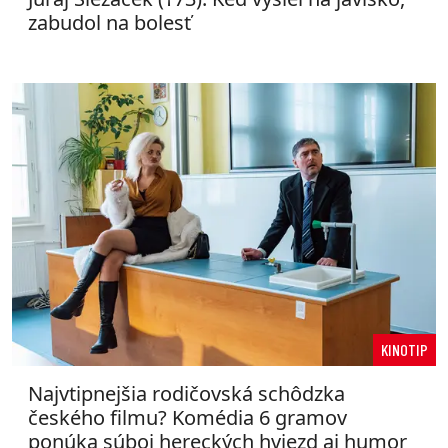
zabudol na bolesť
KINOTIP
Najvtipnejšia rodičovská schôdzka
českého filmu? Komédia 6 gramov
ponúka súboj hereckých hviezd aj humor