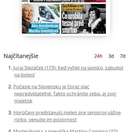
Najčítanejšie
24h
3d
7d
Juraj Slezáček (†73): Keď vyšiel na javisko, zabudol
na bolesť
Počasie na Slovensku je čoraz viac
nepredvídateľné: Takto ochránite seba, aj svoj
majetok
Horúčavy predstavujú nielen pre seniorov vážne
riziko, venujte im pozornosť
Moderátorka a speváčka Martina Comisso (37):