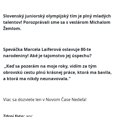
Slovenský juniorský olympijský tím je plný mladých
talentov! Porozprávali sme sa s veslárom Michalom
Žemlom.
Speváčka Marcela Laiferová oslavuje 80-te
narodeniny! Aké je tajomstvo jej úspechu?
„Keď sa pozerám na moje roky, vidím za tým
obrovskú cestu plnú krásnej práce, ktorá ma bavila,
a ktorá ma nikdy neunavovala."
Viac sa dozviete len v Novom Čase Nedeľa!
Zdroj foto:
anc