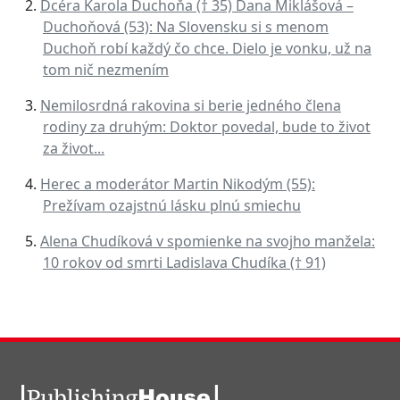
Dcéra Karola Duchoňa († 35) Dana Miklášová –
Duchoňová (53): Na Slovensku si s menom
Duchoň robí každý čo chce. Dielo je vonku, už na
tom nič nezmením
Nemilosrdná rakovina si berie jedného člena
rodiny za druhým: Doktor povedal, bude to život
za život...
Herec a moderátor Martin Nikodým (55):
Prežívam ozajstnú lásku plnú smiechu
Alena Chudíková v spomienke na svojho manžela:
10 rokov od smrti Ladislava Chudíka († 91)