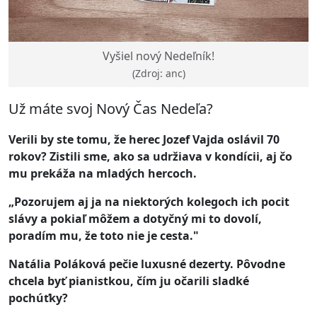
Vyšiel nový Nedeľník!
(Zdroj: anc)
Už máte svoj Nový Čas Nedeľa?
Verili by ste tomu, že herec Jozef Vajda oslávil 70
rokov? Zistili sme, ako sa udržiava v kondícii, aj čo
mu prekáža na mladých hercoch.
„Pozorujem aj ja na niektorých kolegoch ich pocit
slávy a pokiaľ môžem a dotyčný mi to dovolí,
poradím mu, že toto nie je cesta."
Natália Poláková pečie luxusné dezerty. Pôvodne
chcela byť pianistkou, čím ju očarili sladké
pochúťky?