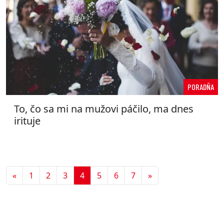
PORADŇA
To, čo sa mi na mužovi páčilo, ma dnes
irituje
Predchádzajúca
Ďalšia
«
1
2
3
4
5
6
7
»