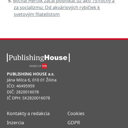
Michal Hertlík začal podnikať už ako 15-ročný a
za socializmu: Od akváriových rybičiek k
svetovým filatelistom
PUBLISHING HOUSE a.s.
Jána Milca 6, 010 01 Žilina
IČO: 46495959
DIČ: 2820016078
IČ DPH: SK2820016078
Kontakty a redakcia
Cookies
Inzercia
GDPR