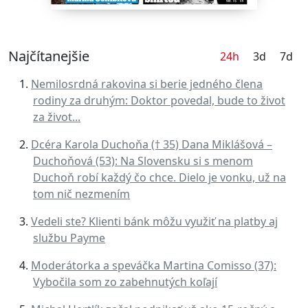
Najčítanejšie
24h
3d
7d
Nemilosrdná rakovina si berie jedného člena
rodiny za druhým: Doktor povedal, bude to život
za život...
Dcéra Karola Duchoňa († 35) Dana Miklášová –
Duchoňová (53): Na Slovensku si s menom
Duchoň robí každý čo chce. Dielo je vonku, už na
tom nič nezmením
Vedeli ste? Klienti bánk môžu využiť na platby aj
službu Payme
Moderátorka a speváčka Martina Comisso (37):
Vybočila som zo zabehnutých koľají