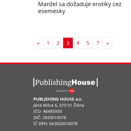
Manžel sa dožaduje erotiky cez
esemesky
Predchádzajúca
Ďalšia
«
1
2
3
4
5
7
»
PUBLISHING HOUSE a.s.
Jána Milca 6, 010 01 Žilina
IČO: 46495959
DIČ: 2820016078
IČ DPH: SK2820016078