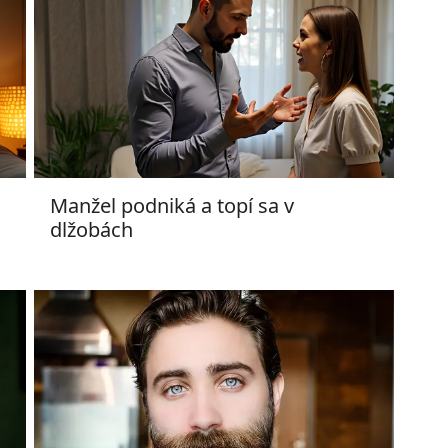
Manžel podniká a topí sa v
dlžobách