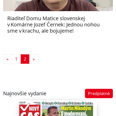
Riaditeľ Domu Matice slovenskej
v Komárne Jozef Černek: Jednou nohou
sme v krachu, ale bojujeme!
Predchádzajúca
Ďalšia
«
1
2
»
Najnovšie vydanie
Predplatné