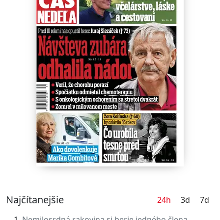
Najčítanejšie
24h
3d
7d
Nemilosrdná rakovina si berie jedného člena