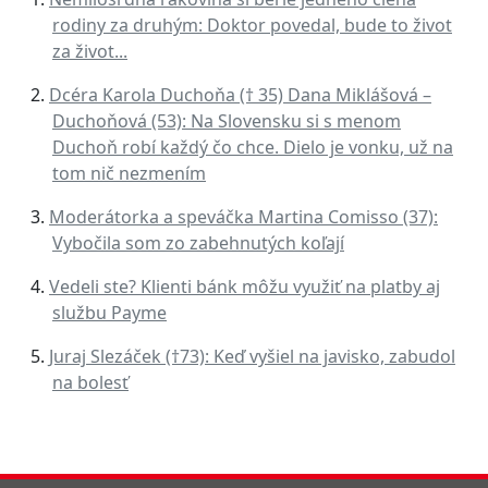
rodiny za druhým: Doktor povedal, bude to život
za život...
Dcéra Karola Duchoňa († 35) Dana Miklášová –
Duchoňová (53): Na Slovensku si s menom
Duchoň robí každý čo chce. Dielo je vonku, už na
tom nič nezmením
Moderátorka a speváčka Martina Comisso (37):
Vybočila som zo zabehnutých koľají
Vedeli ste? Klienti bánk môžu využiť na platby aj
službu Payme
Juraj Slezáček (†73): Keď vyšiel na javisko, zabudol
na bolesť