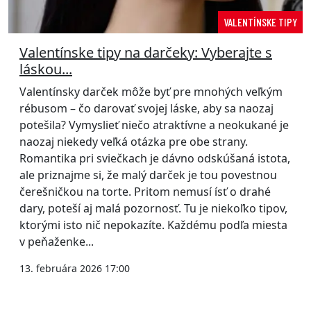
VALENTÍNSKE TIPY
Valentínske tipy na darčeky: Vyberajte s
láskou...
Valentínsky darček môže byť pre mnohých veľkým
rébusom – čo darovať svojej láske, aby sa naozaj
potešila? Vymyslieť niečo atraktívne a neokukané je
naozaj niekedy veľká otázka pre obe strany.
Romantika pri sviečkach je dávno odskúšaná istota,
ale priznajme si, že malý darček je tou povestnou
čerešničkou na torte. Pritom nemusí ísť o drahé
dary, poteší aj malá pozornosť. Tu je niekoľko tipov,
ktorými isto nič nepokazíte. Každému podľa miesta
v peňaženke...
13. februára 2026 17:00