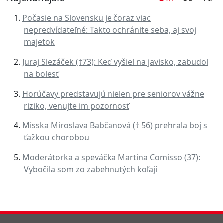
Počasie na Slovensku je čoraz viac
nepredvídateľné: Takto ochránite seba, aj svoj
majetok
Juraj Slezáček (†73): Keď vyšiel na javisko, zabudol
na bolesť
Horúčavy predstavujú nielen pre seniorov vážne
riziko, venujte im pozornosť
Misska Miroslava Babčanová († 56) prehrala boj s
ťažkou chorobou
Moderátorka a speváčka Martina Comisso (37):
Vybočila som zo zabehnutých koľají