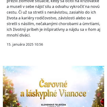
prežili zlomové situácie, kedy sa ocitli na križovatke
a museli v sebe nájsť silu a odvahu vykročiť na novú
cestu. Či už sa stretli s nenávisťou, zasiahlo do ich
života a kariéry rodičovstvo, závislosti alebo sa
stretli s násilím, nečakanými chorobami a úmrtiami,
ich životný príbeh je inšpiratívny a nájdu sa v ňom aj
mnohí diváci.
15. januára 2025 10:56