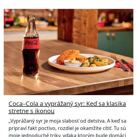
Coca–Cola a vyprážaný syr: Keď sa klasika
stretne s ikonou
„Vyprážaný syr je moja slabosť od detstva. A keď sa
pripraví fakt poctivo, rozdiel je okamžite cítiť. Tu sú
moje jednoduché triky, vďaka ktorým bude domáci