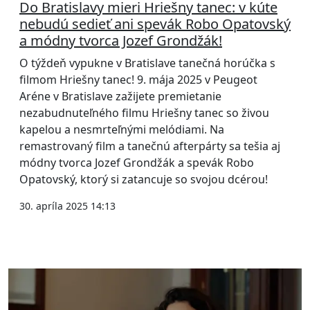
Do Bratislavy mieri Hriešny tanec: v kúte
nebudú sedieť ani spevák Robo Opatovský
a módny tvorca Jozef Grondžák!
O týždeň vypukne v Bratislave tanečná horúčka s
filmom Hriešny tanec! 9. mája 2025 v Peugeot
Aréne v Bratislave zažijete premietanie
nezabudnuteľného filmu Hriešny tanec so živou
kapelou a nesmrteľnými melódiami. Na
remastrovaný film a tanečnú afterpárty sa tešia aj
módny tvorca Jozef Grondžák a spevák Robo
Opatovský, ktorý si zatancuje so svojou dcérou!
30. apríla 2025 14:13