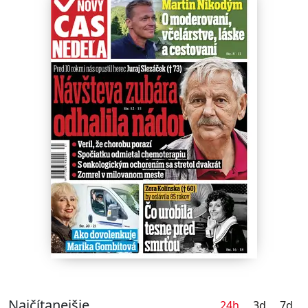
Najčítanejšie
24h
3d
7d