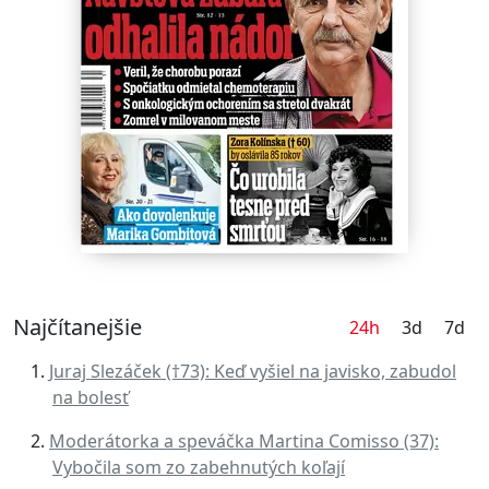
Najčítanejšie
24h
3d
7d
Juraj Slezáček (†73): Keď vyšiel na javisko, zabudol
na bolesť
Moderátorka a speváčka Martina Comisso (37):
Vybočila som zo zabehnutých koľají