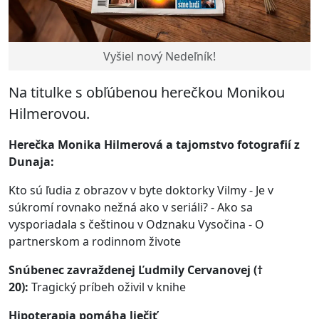
Vyšiel nový Nedeľník!
Na titulke s obľúbenou herečkou Monikou
Hilmerovou.
Herečka Monika Hilmerová a t
ajomstvo fotografií z
Dunaja:
Kto sú ľudia z obrazov v byte doktorky Vilmy - Je v
súkromí rovnako nežná ako v seriáli? - Ako sa
vysporiadala s češtinou v Odznaku Vysočina - O
partnerskom a rodinnom živote
Snúbenec zavraždenej Ľudmily Cervanovej (†
20):
Tragický príbeh oživil v knihe
Hipoterapia pomáha liečiť