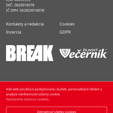
DIČ: 2820016078
IČ DPH: SK2820016078
Kontakty a redakcia
Cookies
Inzercia
GDPR
Náš web používa k poskytovaniu služieb, personalizácií reklám a
NOVÝ ČAS NEDEĽA © 2024 | PUBLISHING HOUSE, a.s.,
analýze návštevnosti súbory cookie.
Všetky práva vyhradené.
Nastavenie súborov cookies
.
Vyrobili:
Pixmark
&
Soft Studio
Odmietnuť všetky cookies