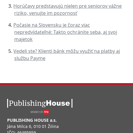
Horúčavy predstavujú nielen pre seniorov vážne
riziko, venujte im pozornosť
Počasie na Slovensku je čoraz viac
nepredvídateľné: Takto ochránite seba, aj svoj
majetok
Vedeli ste? Klienti bánk môžu využiť na platby aj
službu Payme
PUBLISHING HOUSE a.s.
Jána Milca 6, 010 01 Žilina
IČO: 46495959