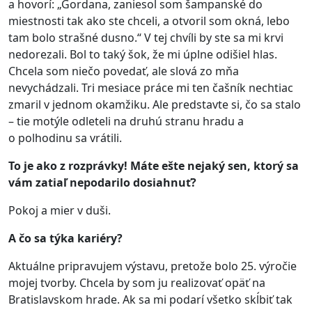
a hovorí: „Gordana, zaniesol som šampanské do
miestnosti tak ako ste chceli, a otvoril som okná, lebo
tam bolo strašné dusno.“ V tej chvíli by ste sa mi krvi
nedorezali. Bol to taký šok, že mi úplne odišiel hlas.
Chcela som niečo povedať, ale slová zo mňa
nevychádzali. Tri mesiace práce mi ten čašník nechtiac
zmaril v jednom okamžiku. Ale predstavte si, čo sa stalo
– tie motýle odleteli na druhú stranu hradu a
o polhodinu sa vrátili.
To je ako z rozprávky! Máte ešte nejaký sen, ktorý sa
vám zatiaľ nepodarilo dosiahnuť?
Pokoj a mier v duši.
A čo sa týka kariéry?
Aktuálne pripravujem výstavu, pretože bolo 25. výročie
mojej tvorby. Chcela by som ju realizovať opäť na
Bratislavskom hrade. Ak sa mi podarí všetko skĺbiť tak