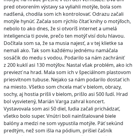
pred otvorením výstavy sa vyliahli motýle, bola som
nadšená, chodila som ich kontrolovať. Odrazu začali
motýle hynúť. Začala som rýchlo čítať knihy o motýľoch,
nebolo to ako dnes, že si otvoríš internet a umelá
inteligencia ti povie, prečo ten motýľ visí dolu hlavou.
Dočítala som sa, že sa musia najesť, a v tej klietke sa
nemali ako. Tak som každému jednému namáčala
sosáčik do medu s vodou. Podarilo sa nám zachrániť
z 200 kuklí asi 130 motýľov. Nastal však problém, ako ich
previezť na hrad. Mala som ich v špeciálnom plastovom
priesvitnom tubuse. Nejako sa nám podarilo dostať ich
na miesto. Všetko som chcela mať v bielom, obrazy,
sochy, aj hostia prišli v bielom, prišlo asi 500 ľudí. Hrad
bol vysvietený, Marián Varga zahral koncert.
Vystavovala som asi 50 diel, ľudia začali prichádzať,
všetko bolo super. Vnútri boli nainštalované biele
balóny a medzi ne som vypustila motýle. Päť sekúnd
predtým, než som išla na pódium, prišiel čašník