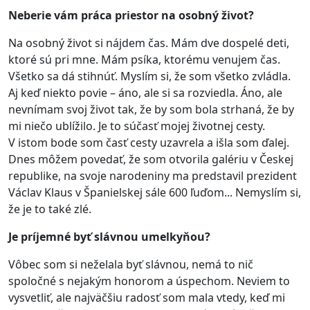
Neberie vám práca priestor na osobný život?
Na osobný život si nájdem čas. Mám dve dospelé deti,
ktoré sú pri mne. Mám psíka, ktorému venujem čas.
Všetko sa dá stihnúť. Myslím si, že som všetko zvládla.
Aj keď niekto povie – áno, ale si sa rozviedla. Áno, ale
nevnímam svoj život tak, že by som bola strhaná, že by
mi niečo ublížilo. Je to súčasť mojej životnej cesty.
V istom bode som časť cesty uzavrela a išla som ďalej.
Dnes môžem povedať, že som otvorila galériu v Českej
republike, na svoje narodeniny ma predstavil prezident
Václav Klaus v Španielskej sále 600 ľuďom... Nemyslím si,
že je to také zlé.
Je príjemné byť slávnou umelkyňou?
Vôbec som si neželala byť slávnou, nemá to nič
spoločné s nejakým honorom a úspechom. Neviem to
vysvetliť, ale najväčšiu radosť som mala vtedy, keď mi