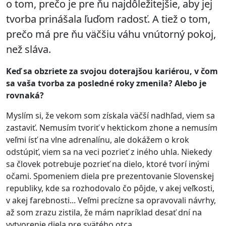
o tom, prečo je pre ňu najdôležitejšie, aby jej
tvorba prinášala ľuďom radosť. A tiež o tom,
prečo má pre ňu väčšiu váhu vnútorný pokoj,
než sláva.
Keď sa obzriete za svojou doterajšou kariérou, v čom
sa vaša tvorba za posledné roky zmenila? Alebo je
rovnaká?
Myslím si, že vekom som získala väčší nadhľad, viem sa
zastaviť. Nemusím tvoriť v hektickom zhone a nemusím
veľmi ísť na vlne adrenalínu, ale dokážem o krok
odstúpiť, viem sa na veci pozrieť z iného uhla. Niekedy
sa človek potrebuje pozrieť na dielo, ktoré tvorí inými
očami. Spomeniem diela pre prezentovanie Slovenskej
republiky, kde sa rozhodovalo čo pôjde, v akej veľkosti,
v akej farebnosti... Veľmi precízne sa opravovali návrhy,
až som zrazu zistila, že mám napríklad desať dní na
vytvorenie diela pre svätého otca.