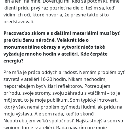
len a len na mne. Dôverujú mi. Keď sa potom ku mne
klienti prídu prvý raz pozrieť na dielo, teším sa, keď
vidím ich oči, ktoré hovoria, že presne takto si to
predstavovali.
Pracovať so sklom a s ďalšími materiálmi musí byť
pre útlu ženu náročné. Veľakrát ide o
monumentálne obrazy a vytvoriť niečo také
vyžaduje mnoho hodín v ateliéri. Kde čerpáte
energiu?
Pre mňa je práca oddych a radosť. Nemám problém byť
zavretá v ateliéri 16-20 hodín. Nikam nechodím,
nepotrebujem byť v žiari reflektorov. Potrebujem
prírodu, svoje stromy, svoju záhradu s vtáčikmi – to je
môj svet, to je moje publikum. Som typický introvert,
ktorý však nemá problém byť medzi ľuďmi, ak prídu na
moju výstavu. Ale som rada, keď to skončí.
Nepotrebujem veľkú spoločnosť. Najšťastnejšia som vo
svojom dome, v ateliéri. Rada navarím pre moje