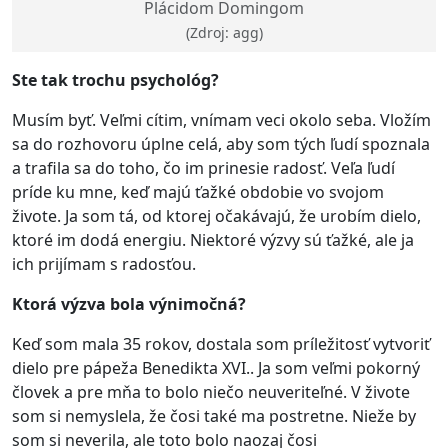
Plácidom Domingom
(Zdroj: agg)
Ste tak trochu psychológ?
Musím byť. Veľmi cítim, vnímam veci okolo seba. Vložím
sa do rozhovoru úplne celá, aby som tých ľudí spoznala
a trafila sa do toho, čo im prinesie radosť. Veľa ľudí
príde ku mne, keď majú ťažké obdobie vo svojom
živote. Ja som tá, od ktorej očakávajú, že urobím dielo,
ktoré im dodá energiu. Niektoré výzvy sú ťažké, ale ja
ich prijímam s radosťou.
Ktorá výzva bola výnimočná?
Keď som mala 35 rokov, dostala som príležitosť vytvoriť
dielo pre pápeža Benedikta XVI.. Ja som veľmi pokorný
človek a pre mňa to bolo niečo neuveriteľné. V živote
som si nemyslela, že čosi také ma postretne. Nieže by
som si neverila, ale toto bolo naozaj čosi