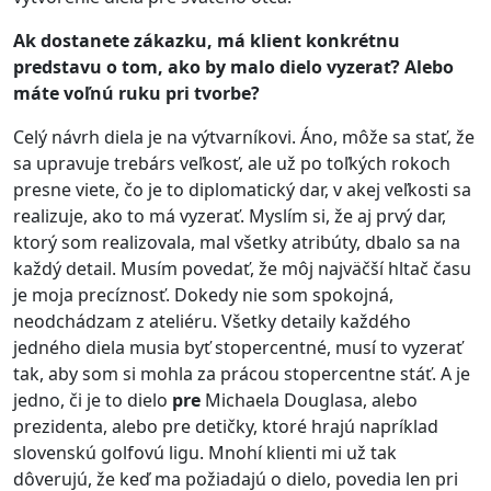
Ak dostanete zákazku, má klient konkrétnu
predstavu o tom, ako by malo dielo vyzerať? Alebo
máte voľnú ruku pri tvorbe?
Celý návrh diela je na výtvarníkovi. Áno, môže sa stať, že
sa upravuje trebárs veľkosť, ale už po toľkých rokoch
presne viete, čo je to diplomatický dar, v akej veľkosti sa
realizuje, ako to má vyzerať. Myslím si, že aj prvý dar,
ktorý som realizovala, mal všetky atribúty, dbalo sa na
každý detail. Musím povedať, že môj najväčší hltač času
je moja precíznosť. Dokedy nie som spokojná,
neodchádzam z ateliéru. Všetky detaily každého
jedného diela musia byť stopercentné, musí to vyzerať
tak, aby som si mohla za prácou stopercentne stáť. A je
jedno, či je to dielo
pre
Michaela Douglasa, alebo
prezidenta, alebo pre detičky, ktoré hrajú napríklad
slovenskú golfovú ligu. Mnohí klienti mi už tak
dôverujú, že keď ma požiadajú o dielo, povedia len pri