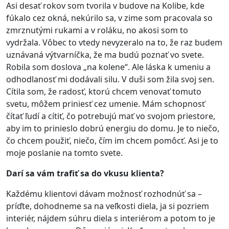
Asi desať rokov som tvorila v budove na Kolibe, kde
fúkalo cez okná, nekúrilo sa, v zime som pracovala so
zmrznutými rukami a v roláku, no akosi som to
vydržala. Vôbec to vtedy nevyzeralo na to, že raz budem
uznávaná výtvarníčka, že ma budú poznať vo svete.
Robila som doslova „na kolene“. Ale láska k umeniu a
odhodlanosť mi dodávali silu. V duši som žila svoj sen.
Cítila som, že radosť, ktorú chcem venovať tomuto
svetu, môžem priniesť cez umenie. Mám schopnosť
čítať ľudí a cítiť, čo potrebujú mať vo svojom priestore,
aby im to prinieslo dobrú energiu do domu. Je to niečo,
čo chcem použiť, niečo, čím im chcem pomôcť. Asi je to
moje poslanie na tomto svete.
Darí sa vám trafiť sa do vkusu klienta?
Každému klientovi dávam možnosť rozhodnúť sa –
príďte, dohodneme sa na veľkosti diela, ja si pozriem
interiér, nájdem súhru diela s interiérom a potom to je