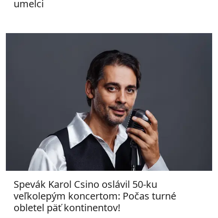
umelci
Spevák Karol Csino oslávil 50-ku
veľkolepým koncertom: Počas turné
obletel päť kontinentov!