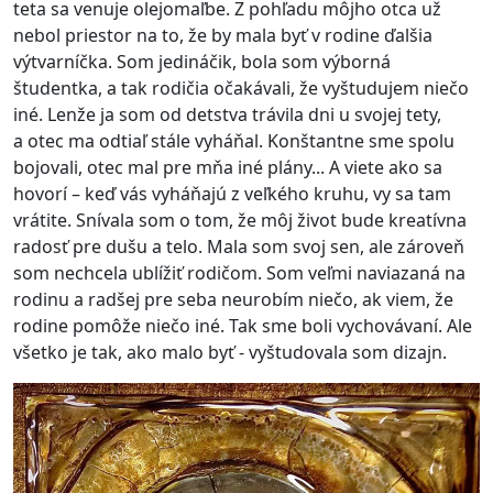
teta sa venuje olejomaľbe. Z pohľadu môjho otca už
nebol priestor na to, že by mala byť v rodine ďalšia
výtvarníčka. Som jedináčik, bola som výborná
študentka, a tak rodičia očakávali, že vyštudujem niečo
iné. Lenže ja som od detstva trávila dni u svojej tety,
a otec ma odtiaľ stále vyháňal. Konštantne sme spolu
bojovali, otec mal pre mňa iné plány... A viete ako sa
hovorí – keď vás vyháňajú z veľkého kruhu, vy sa tam
vrátite. Snívala som o tom, že môj život bude kreatívna
radosť pre dušu a telo. Mala som svoj sen, ale zároveň
som nechcela ublížiť rodičom. Som veľmi naviazaná na
rodinu a radšej pre seba neurobím niečo, ak viem, že
rodine pomôže niečo iné. Tak sme boli vychovávaní. Ale
všetko je tak, ako malo byť - vyštudovala som dizajn.