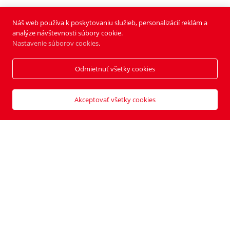
Náš web používa k poskytovaniu služieb, personalizácií reklám a
analýze návštevnosti súbory cookie.
Nastavenie súborov cookies
.
Najnovšie vydanie
Predplatné
Odmietnuť všetky cookies
Akceptovať všetky cookies
Galéria
Zväčšiť
Diskusia
Zdieľať