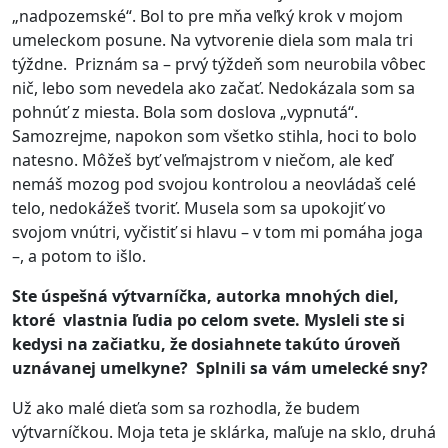
„nadpozemské“. Bol to pre mňa veľký krok v mojom
umeleckom posune. Na vytvorenie diela som mala tri
týždne. Priznám sa – prvý týždeň som neurobila vôbec
nič, lebo som nevedela ako začať. Nedokázala som sa
pohnúť z miesta. Bola som doslova „vypnutá“.
Samozrejme, napokon som všetko stihla, hoci to bolo
natesno. Môžeš byť veľmajstrom v niečom, ale keď
nemáš mozog pod svojou kontrolou a neovládaš celé
telo, nedokážeš tvoriť. Musela som sa upokojiť vo
svojom vnútri, vyčistiť si hlavu – v tom mi pomáha joga
–, a potom to išlo.
Ste úspešná výtvarníčka, autorka mnohých diel,
ktoré vlastnia ľudia po celom svete. Mysleli ste si
kedysi na začiatku, že dosiahnete takúto úroveň
uznávanej umelkyne? Splnili sa vám umelecké sny?
Už ako malé dieťa som sa rozhodla, že budem
výtvarníčkou. Moja teta je sklárka, maľuje na sklo, druhá