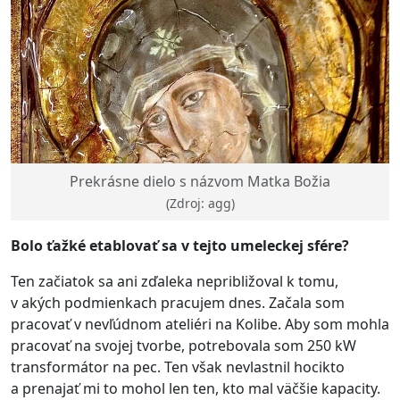
Prekrásne dielo s názvom Matka Božia
(Zdroj: agg)
Bolo ťažké etablovať sa v tejto umeleckej sfére?
Ten začiatok sa ani zďaleka nepribližoval k tomu,
v akých podmienkach pracujem dnes. Začala som
pracovať v nevľúdnom ateliéri na Kolibe. Aby som mohla
pracovať na svojej tvorbe, potrebovala som 250 kW
transformátor na pec. Ten však nevlastnil hocikto
a prenajať mi to mohol len ten, kto mal väčšie kapacity.