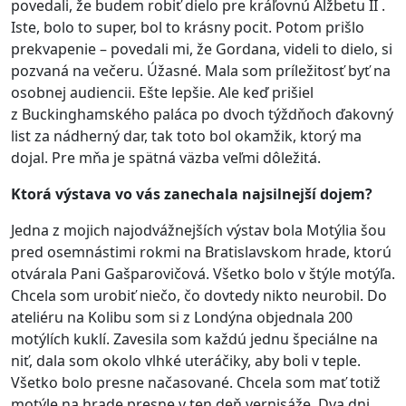
povedali, že budem robiť dielo pre kráľovnú Alžbetu II .
Iste, bolo to super, bol to krásny pocit. Potom prišlo
prekvapenie – povedali mi, že Gordana, videli to dielo, si
pozvaná na večeru. Úžasné. Mala som príležitosť byť na
osobnej audiencii. Ešte lepšie. Ale keď prišiel
z Buckinghamského paláca po dvoch týždňoch ďakovný
list za nádherný dar, tak toto bol okamžik, ktorý ma
dojal. Pre mňa je spätná väzba veľmi dôležitá.
Ktorá výstava vo vás zanechala najsilnejší dojem?
Jedna z mojich najodvážnejších výstav bola Motýlia šou
pred osemnástimi rokmi na Bratislavskom hrade, ktorú
otvárala Pani Gašparovičová. Všetko bolo v štýle motýľa.
Chcela som urobiť niečo, čo dovtedy nikto neurobil. Do
ateliéru na Kolibu som si z Londýna objednala 200
motýlích kuklí. Zavesila som každú jednu špeciálne na
niť, dala som okolo vlhké uteráčiky, aby boli v teple.
Všetko bolo presne načasované. Chcela som mať totiž
motýle na hrade presne v ten deň vernisáže. Dva dni