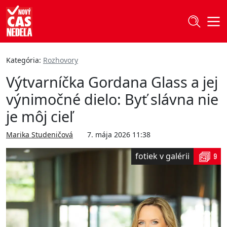
Kategória:
Rozhovory
Výtvarníčka Gordana Glass a jej
výnimočné dielo: Byť slávna nie
je môj cieľ
Marika Studeničová
7. mája 2026 11:38
fotiek v galérii
9