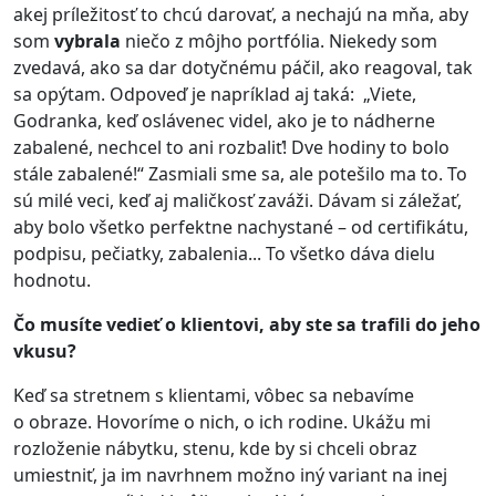
akej príležitosť to chcú darovať, a nechajú na mňa, aby
som
vybrala
niečo z môjho portfólia. Niekedy som
zvedavá, ako sa dar dotyčnému páčil, ako reagoval, tak
sa opýtam. Odpoveď je napríklad aj taká: „Viete,
Godranka, keď oslávenec videl, ako je to nádherne
zabalené, nechcel to ani rozbaliť! Dve hodiny to bolo
stále zabalené!“ Zasmiali sme sa, ale potešilo ma to. To
sú milé veci, keď aj maličkosť zaváži. Dávam si záležať,
aby bolo všetko perfektne nachystané – od certifikátu,
podpisu, pečiatky, zabalenia... To všetko dáva dielu
hodnotu.
Čo musíte vedieť o klientovi, aby ste sa trafili do jeho
vkusu?
Keď sa stretnem s klientami, vôbec sa nebavíme
o obraze. Hovoríme o nich, o ich rodine. Ukážu mi
rozloženie nábytku, stenu, kde by si chceli obraz
umiestniť, ja im navrhnem možno iný variant na inej