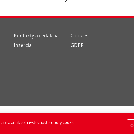
Kontakty a redakcia
Cookies
Inzercia
GDPR
s., Všetky práva vyhradené.
klám a analýze návštevnosti súbory cookie.
O