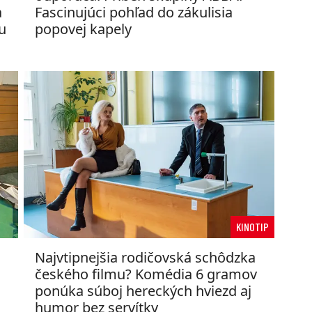
a
Fascinujúci pohľad do zákulisia
u
popovej kapely
KINOTIP
Najvtipnejšia rodičovská schôdzka
českého filmu? Komédia 6 gramov
ponúka súboj hereckých hviezd aj
humor bez servítky