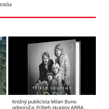
erečka
Knižný publicista Milan Buno
odporúča: Príbeh skupiny ABBA.