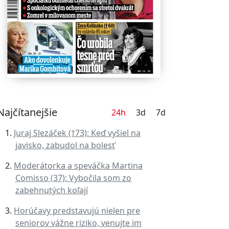
Najčítanejšie
24h
3d
7d
Juraj Slezáček (†73): Keď vyšiel na
javisko, zabudol na bolesť
Moderátorka a speváčka Martina
Comisso (37): Vybočila som zo
zabehnutých koľají
Horúčavy predstavujú nielen pre
seniorov vážne riziko, venujte im