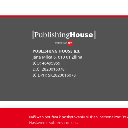
PUBLISHING HOUSE a.s.
Jána Milca 6, 010 01 Žilina
IČO: 46495959
DIČ: 2820016078
IČ DPH: SK2820016078
NOVÝ ČAS NEDEĽA © 2024 | PUBLISHING HOUSE, a.
Vyrobili:
Pixmark
&
Soft Studio
Náš web používa k poskytovaniu služieb, personalizácií re
Nastavenie súborov cookies
.