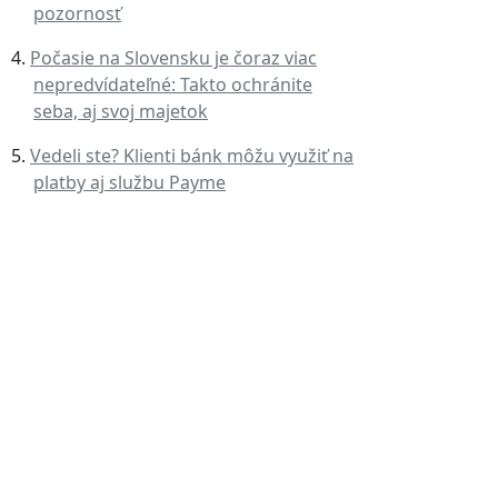
pozornosť
Počasie na Slovensku je čoraz viac
nepredvídateľné: Takto ochránite
seba, aj svoj majetok
Vedeli ste? Klienti bánk môžu využiť na
platby aj službu Payme