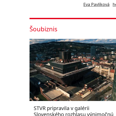
Eva Pavlíková
h
Šoubiznis
STVR pripravila v galérii
Slovenského rozhlasu výnimočnú