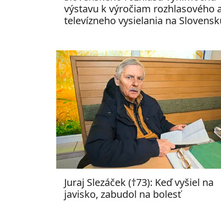
výstavu k výročiam rozhlasového 
televízneho vysielania na Slovensk
Juraj Slezáček (†73): Keď vyšiel na
javisko, zabudol na bolesť