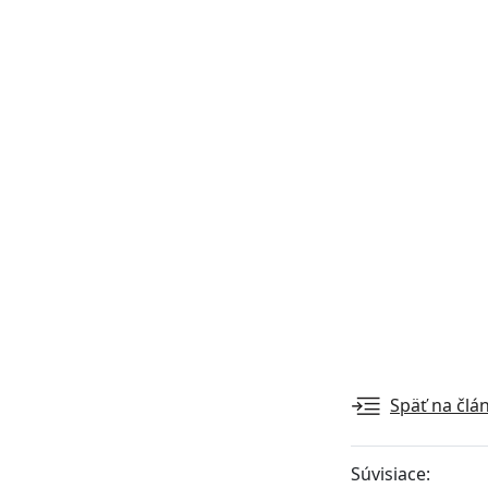
Späť na člá
Súvisiace: