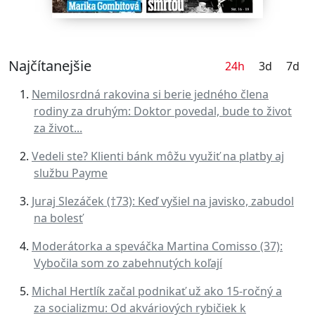
Najčítanejšie
24h
3d
7d
Nemilosrdná rakovina si berie jedného člena
rodiny za druhým: Doktor povedal, bude to život
za život...
Vedeli ste? Klienti bánk môžu využiť na platby aj
službu Payme
Juraj Slezáček (†73): Keď vyšiel na javisko, zabudol
na bolesť
Moderátorka a speváčka Martina Comisso (37):
Vybočila som zo zabehnutých koľají
Michal Hertlík začal podnikať už ako 15-ročný a
za socializmu: Od akváriových rybičiek k