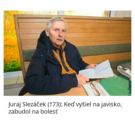
Juraj Slezáček (†73): Keď vyšiel na javisko,
zabudol na bolesť