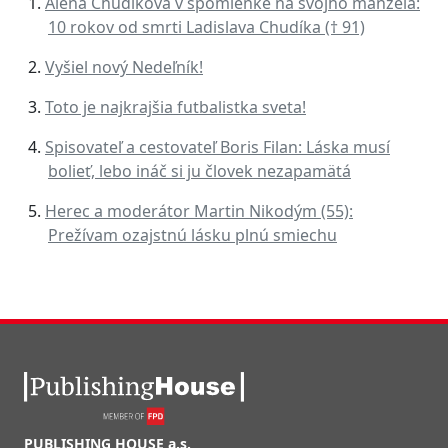
Alena Chudíková v spomienke na svojho manžela:
10 rokov od smrti Ladislava Chudíka († 91)
Vyšiel nový Nedeľník!
Toto je najkrajšia futbalistka sveta!
Spisovateľ a cestovateľ Boris Filan: Láska musí
bolieť, lebo ináč si ju človek nezapamätá
Herec a moderátor Martin Nikodým (55):
Prežívam ozajstnú lásku plnú smiechu
PUBLISHING HOUSE a.s.