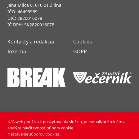
Jána Milca 6, 010 01 Žilina
IČO: 46495959
DIČ: 2820016078
IČ DPH: SK2820016078
Kontakty a redakcia
Cookies
Inzercia
GDPR
Náš web používa k poskytovaniu služieb, personalizácií reklám a
NOVÝ ČAS NEDEĽA © 2024 | PUBLISHING HOUSE, a.s.,
analýze návštevnosti súbory cookie.
Všetky práva vyhradené.
Nastavenie súborov cookies
.
Vyrobili:
Pixmark
&
Soft Studio