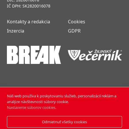
IČ DPH: SK2820016078
Kontakty a redakcia
Cookies
Inzercia
GDPR
Náš web používa k poskytovaniu služieb, personalizácií reklám a
NOVÝ ČAS NEDEĽA © 2024 | PUBLISHING HOUSE, a.s.,
analýze návštevnosti súbory cookie.
Všetky práva vyhradené.
Nastavenie súborov cookies
.
Vyrobili:
Pixmark
&
Soft Studio
Odmietnuť všetky cookies