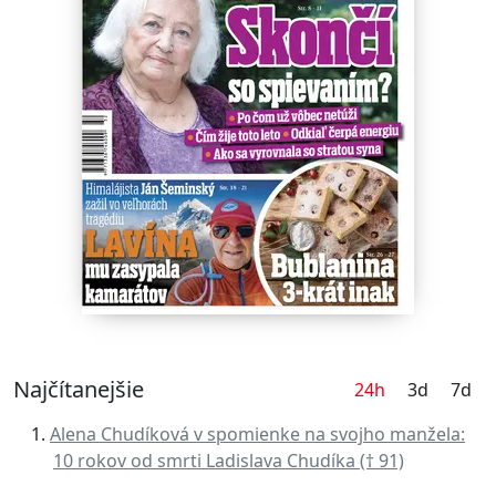
Najčítanejšie
24h
3d
7d
Alena Chudíková v spomienke na svojho manžela:
10 rokov od smrti Ladislava Chudíka († 91)