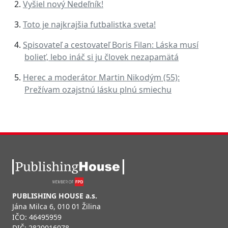
Vyšiel nový Nedeľník!
Toto je najkrajšia futbalistka sveta!
Spisovateľ a cestovateľ Boris Filan: Láska musí
bolieť, lebo ináč si ju človek nezapamätá
Herec a moderátor Martin Nikodým (55):
Prežívam ozajstnú lásku plnú smiechu
PUBLISHING HOUSE a.s.
Jána Milca 6, 010 01 Žilina
IČO: 46495959
DIČ: 2820016078