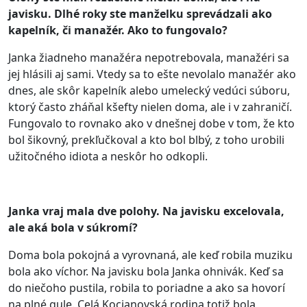
javisku. Dlhé roky ste manželku sprevádzali ako
kapelník, či manažér. Ako to fungovalo?
Janka žiadneho manažéra nepotrebovala, manažéri sa
jej hlásili aj sami. Vtedy sa to ešte nevolalo manažér ako
dnes, ale skôr kapelník alebo umelecký vedúci súboru,
ktorý často zháňal kšefty nielen doma, ale i v zahraničí.
Fungovalo to rovnako ako v dnešnej dobe v tom, že kto
bol šikovný, prekľučkoval a kto bol blbý, z toho urobili
užitočného idiota a neskôr ho odkopli.
Janka vraj mala dve polohy. Na javisku excelovala,
ale aká bola v súkromí?
Doma bola pokojná a vyrovnaná, ale keď robila muziku
bola ako víchor. Na javisku bola Janka ohnivák. Keď sa
do niečoho pustila, robila to poriadne a ako sa hovorí
na plné gule. Celá Kocianovská rodina totiž bola