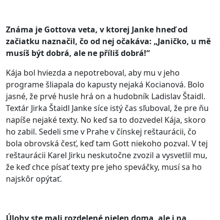
Známa je Gottova veta, v ktorej Janke hneď od
začiatku naznačil, čo od nej očakáva: „Janičko, u mě
musíš být dobrá, ale ne příliš dobrá!“
Kája bol hviezda a nepotreboval, aby mu v jeho
programe šliapala do kapusty nejaká Kocianová. Bolo
jasné, že prvé husle hrá on a hudobník Ladislav Štaidl.
Textár Jirka Štaidl Janke síce istý čas sľuboval, že pre ňu
napíše nejaké texty. No keď sa to dozvedel Kája, skoro
ho zabil. Sedeli sme v Prahe v čínskej reštaurácii, čo
bola obrovská česť, keď tam Gott niekoho pozval. V tej
reštaurácii Karel Jirku neskutočne zvozil a vysvetlil mu,
že keď chce písať texty pre jeho speváčky, musí sa ho
najskôr opýtať.
Úlohy ste mali rozdelené nielen doma, ale i na