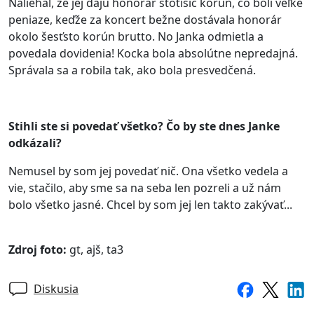
Naliehal, že jej dajú honorár stotisíc korún, čo boli veľké
peniaze, keďže za koncert bežne dostávala honorár
okolo šesťsto korún brutto. No Janka odmietla a
povedala dovidenia! Kocka bola absolútne nepredajná.
Správala sa a robila tak, ako bola presvedčená.
Stihli ste si povedať všetko? Čo by ste dnes Janke
odkázali?
Nemusel by som jej povedať nič. Ona všetko vedela a
vie, stačilo, aby sme sa na seba len pozreli a už nám
bolo všetko jasné. Chcel by som jej len takto zakývať...
Zdroj foto:
gt, ajš, ta3
Diskusia