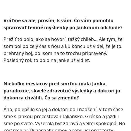
Vráťme sa ale, prosím, k vám. Čo vám pomohlo
spracovať temné myšlienky po Jankinom odchode?
Prežiť to bolo, ako sa hovorí, ťažký chlieb… Ale tým, že
som bol po celý čas s ňou a ku koncu už videl, že je to
prehraný boj, bol som na to trochu pripravený.
Posledný rok to bolo na Janke už vidieť.
Niekoľko mesiacov pred smrťou mala Janka,
paradoxne, skvelé zdravotné výsledky a doktori ju
dokonca chválili. Čo sa zmenilo?
Áno, polepšilo sa jej a doktori boli nadšení. V tom čase
sme s Jankou precestovali Taliansko, Grécko a jazdili
sme po svete. Vyzerala byť zdravá a veľmi spokojná. No
keď sme prišli naspäť domov a robili jej opäť testy,