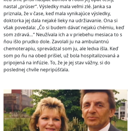
nastal „prúser“. Výsledky mala veľmi zlé. Janka sa
priznala, že v čase, keď mala vynikajúce výsledky,
doktorka jej dala nejaké lieky na udržiavanie. Ona si
však povedala: „Čo si budem dávať nejakú chémiu, keď
som zdravá…“ Neužívala ich a v priebehu mesiaca to s
ňou išlo prudko dole. Zavolali ju na ambulantnú
chemoterapiu, sprevádzal som ju, ale ledva išla. Keď
som po ňu na obed prišiel, už bola hospitalizovaná a
pripojená na infúzie. To, že je jej stav vážny, si do
poslednej chvíle nepripúšťala.