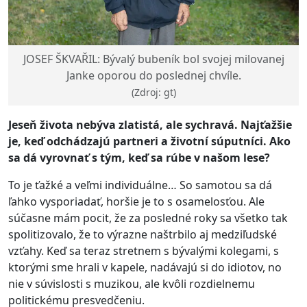
JOSEF ŠKVAŘIL: Bývalý bubeník bol svojej milovanej
Janke oporou do poslednej chvíle.
(Zdroj: gt)
Jeseň života nebýva zlatistá, ale sychravá. Najťažšie
je, keď odchádzajú partneri a životní súputníci. Ako
sa dá vyrovnať s tým, keď sa rúbe v našom lese?
To je ťažké a veľmi individuálne… So samotou sa dá
ľahko vysporiadať, horšie je to s osamelosťou. Ale
súčasne mám pocit, že za posledné roky sa všetko tak
spolitizovalo, že to výrazne naštrbilo aj medziľudské
vzťahy. Keď sa teraz stretnem s bývalými kolegami, s
ktorými sme hrali v kapele, nadávajú si do idiotov, no
nie v súvislosti s muzikou, ale kvôli rozdielnemu
politickému presvedčeniu.