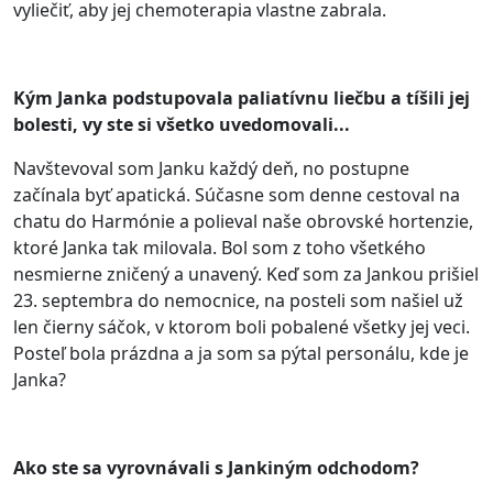
vyliečiť, aby jej chemoterapia vlastne zabrala.
Kým Janka podstupovala paliatívnu liečbu a tíšili jej
bolesti, vy ste si všetko uvedomovali...
Navštevoval som Janku každý deň, no postupne
začínala byť apatická. Súčasne som denne cestoval na
chatu do Harmónie a polieval naše obrovské hortenzie,
ktoré Janka tak milovala. Bol som z toho všetkého
nesmierne zničený a unavený. Keď som za Jankou prišiel
23. septembra do nemocnice, na posteli som našiel už
len čierny sáčok, v ktorom boli pobalené všetky jej veci.
Posteľ bola prázdna a ja som sa pýtal personálu, kde je
Janka?
Ako ste sa vyrovnávali s Jankiným odchodom?