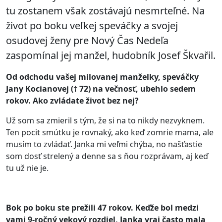
tu zostanem však zostávajú nesmrteľné. Na
život po boku veľkej speváčky a svojej
osudovej ženy pre Nový Čas Nedeľa
zaspomínal jej manžel, hudobník Josef Škvařil.
Od odchodu vašej milovanej manželky, speváčky
Jany Kocianovej († 72) na večnosť, ubehlo sedem
rokov. Ako zvládate život bez nej?
Už som sa zmieril s tým, že si na to nikdy nezvyknem.
Ten pocit smútku je rovnaký, ako keď zomrie mama, ale
musím to zvládať. Janka mi veľmi chýba, no našťastie
som dosť strelený a denne sa s ňou rozprávam, aj keď
tu už nie je.
Bok po boku ste prežili 47 rokov. Keďže bol medzi
vami 9-ročný vekový rozdiel, Janka vraj často mala