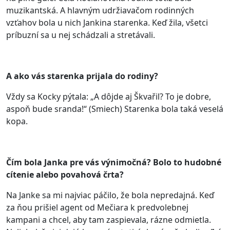
muzikantská. A hlavným udržiavačom rodinných
vzťahov bola u nich Jankina starenka. Keď žila, všetci
príbuzní sa u nej schádzali a stretávali.
A ako vás starenka prijala do rodiny?
Vždy sa Kocky pýtala: „A dôjde aj Škvařil? To je dobre,
aspoň bude sranda!“ (Smiech) Starenka bola taká veselá
kopa.
Čím bola Janka pre vás výnimočná? Bolo to hudobné
cítenie alebo povahová črta?
Na Janke sa mi najviac páčilo, že bola nepredajná. Keď
za ňou prišiel agent od Mečiara k predvolebnej
kampani a chcel, aby tam zaspievala, rázne odmietla.