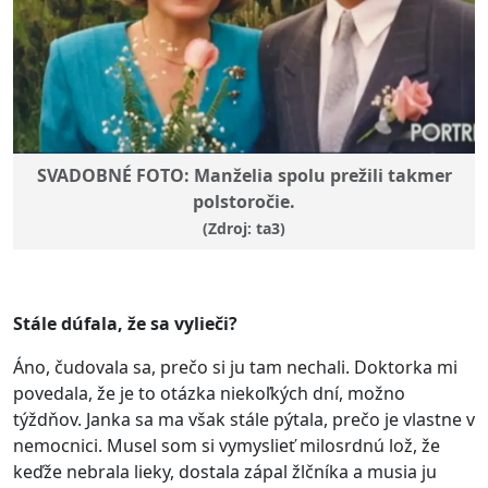
SVADOBNÉ FOTO: Manželia spolu prežili takmer
polstoročie.
(Zdroj: ta3)
Stále dúfala, že sa vylieči?
Áno, čudovala sa, prečo si ju tam nechali. Doktorka mi
povedala, že je to otázka niekoľkých dní, možno
týždňov. Janka sa ma však stále pýtala, prečo je vlastne v
nemocnici. Musel som si vymyslieť milosrdnú lož, že
keďže nebrala lieky, dostala zápal žlčníka a musia ju