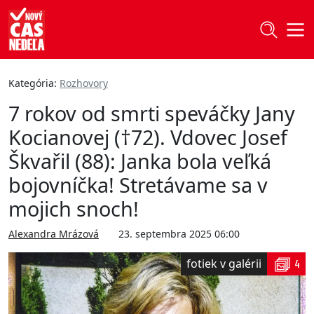
Kategória:
Rozhovory
7 rokov od smrti speváčky Jany
Kocianovej (†72). Vdovec Josef
Škvařil (88): Janka bola veľká
bojovníčka! Stretávame sa v
mojich snoch!
Alexandra Mrázová
23. septembra 2025 06:00
fotiek v galérii
4