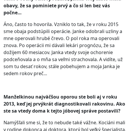
obavy, že sa pominiete prvý a čo si len bez vás
počne…
Áno, často to hovorila. Vzniklo to tak, že v roku 2015
sme obaja podstúpili operácie. Janke odobrali uzliny a
mne operovali hrubé črevo. O pol roka ma operovali
znova. Po operácii mi dávali lekári prognózu, že sa
dožijem 60 mesiacov. Janka vtedy svoje ochorenie
podceňovala a o mňa sa veľmi strachovala. A vidíte, už
som tu desať rokov, stále pobehujem a moja Janka je
sedem rokov preč...
Manželkinou najväčšou oporou ste boli aj v roku
2013, keď jej prvýkrát diagnostikovali rakovinu. Ako
ste sa vtedy doma k tejto jóbovej správe postavili?
Namýšľali sme si, že to nebude také vážne. Kociáni mali
v rodine dokonca aj doktora, ktorý bol veľký špecialista,