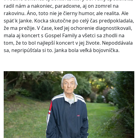
radil nám a nakoniec, paradoxne, aj on zomrel na
rakovinu. Áno, toto nie je čierny humor, ale realita. Ale
späť k Janke. Kocka skutočne po celý čas predpokladala,
že ma prežije. V čase, keď jej ochorenie diagnostikovali,
mala aj koncert s Gospel Family a všetci sa zhodli na
tom, že to bol najlepší koncert v jej živote. Nepoddávala
sa, nepripúšťala si to. Janka bola veľká bojovníčka.