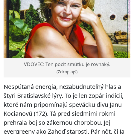
VDOVEC: Ten pocit smútku je rovnaký.
(Zdroj: ajš)
Nespútaná energia, nezabudnuteľný hlas a
štyri Bratislavské lýry. To je len zopár indícií,
ktoré nám pripomínajú spevácku divu Janu
Kocianovú (†72). Tá pred siedmimi rokmi
prehrala boj so zákernou chorobou. Jej
evergreeny ako Zahoď starosti, Pár nôt, či Ja