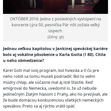
OKTÓBER 2016: Jedno z posledných vystúpení na
koncerte Lýra 50, pesnička Pár nôt zožala veľký
úspech.
(Zdroj: gt)
Jednou veľkou kapitolou v Jankinej speváckej kariére
bolo aj vokálne pôsobenie u Karla Gotta († 80). Cítila
u neho obmedzenia?
Karel Gott mal svoj program, bol hviezda a tí čo pre
neho robili sa tomu museli podriadiť. Bol to veľmi
múdry chlap, ale súčasne mal aj isté šťastie. Keď
emigroval do Nemecka, uvedomil si, že už nebude
jedinečným Zlatým hlasom z Prahy, ako ho prezývali, ale
že bude domácou konkurenciou všetkých nemeckých
spevákov. Preto sa aj rýchlo vrátil späť.