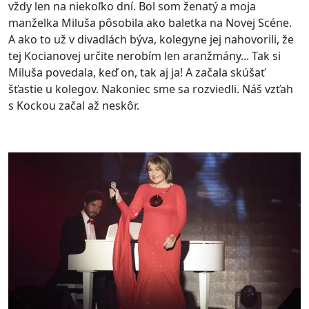
vždy len na niekoľko dní. Bol som ženatý a moja
manželka Miluša pôsobila ako baletka na Novej Scéne.
A ako to už v divadlách býva, kolegyne jej nahovorili, že
tej Kocianovej určite nerobím len aranžmány... Tak si
Miluša povedala, keď on, tak aj ja! A začala skúšať
šťastie u kolegov. Nakoniec sme sa rozviedli. Náš vzťah
s Kockou začal až neskôr.