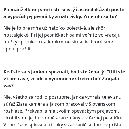
Po manželkinej smrti ste si istý čas nedokázali pustiť
a vypočuť jej pesničky a nahrávky. Zmenilo sa to?
Nie je to pre mňa už natoľko bolestivé, ale skôr
nostalgické. Pri jej pesničkách sa mi veľmi živo vracajú
útržky spomienok a konkrétne situácie, ktoré sme
spolu prežili.
Keď ste sa s Jankou spoznali, boli ste ženatý. Cítili ste
v tom čase, že ide o výnimočné stretnutie? Zaujala
vás?
Nie, všetko sa rodilo postupne. Janka vyhrala televíznu
súťaž Zlatá kamera a ja som pracoval v Slovenskom
rozhlase. Prekvapila ma svojim speváckym prejavom.
Urobil som jej hudobné aranžmány k víťaznej pesničke.
V tom čase spievala tri roky v zahraničí a domov prišla