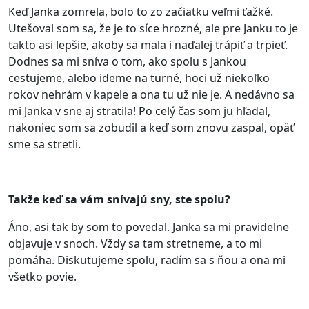
Keď Janka zomrela, bolo to zo začiatku veľmi ťažké.
Utešoval som sa, že je to síce hrozné, ale pre Janku to je
takto asi lepšie, akoby sa mala i naďalej trápiť a trpieť.
Dodnes sa mi sníva o tom, ako spolu s Jankou
cestujeme, alebo ideme na turné, hoci už niekoľko
rokov nehrám v kapele a ona tu už nie je. A nedávno sa
mi Janka v sne aj stratila! Po celý čas som ju hľadal,
nakoniec som sa zobudil a keď som znovu zaspal, opäť
sme sa stretli.
Takže keď sa vám snívajú sny, ste spolu?
Áno, asi tak by som to povedal. Janka sa mi pravidelne
objavuje v snoch. Vždy sa tam stretneme, a to mi
pomáha. Diskutujeme spolu, radím sa s ňou a ona mi
všetko povie.