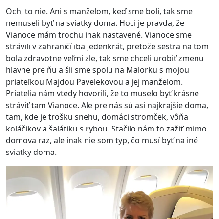
Och, to nie. Ani s manželom, keď sme boli, tak sme
nemuseli byť na sviatky doma. Hoci je pravda, že
Vianoce mám trochu inak nastavené. Vianoce sme
strávili v zahraničí iba jedenkrát, pretože sestra na tom
bola zdravotne veľmi zle, tak sme chceli urobiť zmenu
hlavne pre ňu a šli sme spolu na Malorku s mojou
priateľkou Majdou Pavelekovou a jej manželom.
Priatelia nám vtedy hovorili, že to muselo byť krásne
stráviť tam Vianoce. Ale pre nás sú asi najkrajšie doma,
tam, kde je trošku snehu, domáci stromček, vôňa
koláčikov a šalátiku s rybou. Stačilo nám to zažiť mimo
domova raz, ale inak nie som typ, čo musí byť na iné
sviatky doma.