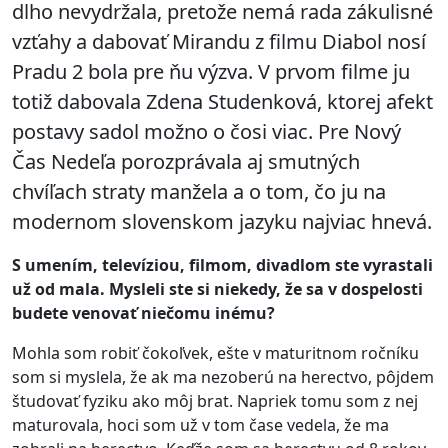
dlho nevydržala, pretože nemá rada zákulisné
vzťahy a dabovať Mirandu z filmu Diabol nosí
Pradu 2 bola pre ňu výzva. V prvom filme ju
totiž dabovala Zdena Studenková, ktorej afekt
postavy sadol možno o čosi viac. Pre Nový
Čas Nedeľa porozprávala aj smutných
chvíľach straty manžela a o tom, čo ju na
modernom slovenskom jazyku najviac hnevá.
S umením, televíziou, filmom, divadlom ste vyrastali
už od mala. Mysleli ste si niekedy, že sa v dospelosti
budete venovať niečomu in
é
mu?
Mohla som robiť čokoľvek, ešte v maturitnom ročníku
som si myslela, že ak ma nezoberú na herectvo, pôjdem
študovať fyziku ako môj brat. Napriek tomu som z nej
maturovala, hoci som už v tom čase vedela, že ma