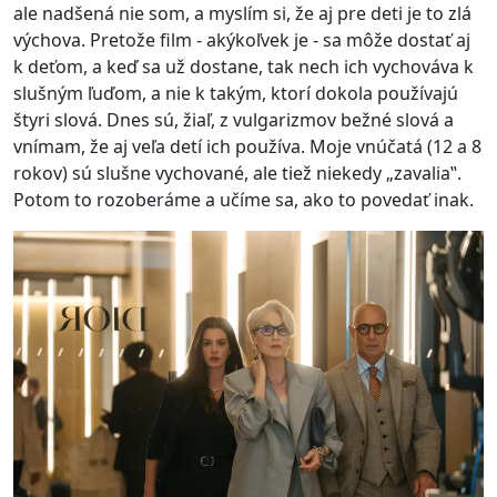
ale nadšená nie som, a myslím si, že aj pre deti je to zlá
výchova. Pretože film - akýkoľvek je - sa môže dostať aj
k deťom, a keď sa už dostane, tak nech ich vychováva k
slušným ľuďom, a nie k takým, ktorí dokola používajú
štyri slová. Dnes sú, žiaľ, z vulgarizmov bežné slová a
vnímam, že aj veľa detí ich používa. Moje vnúčatá (12 a 8
rokov) sú slušne vychované, ale tiež niekedy „zavalia‟.
Potom to rozoberáme a učíme sa, ako to povedať inak.