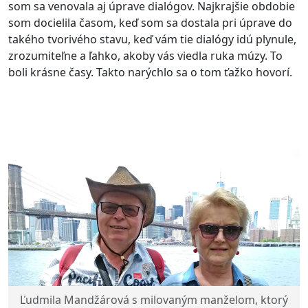
som sa venovala aj úprave dialógov. Najkrajšie obdobie
som docielila časom, keď som sa dostala pri úprave do
takého tvorivého stavu, keď vám tie dialógy idú plynule,
zrozumiteľne a ľahko, akoby vás viedla ruka múzy. To
boli krásne časy. Takto narýchlo sa o tom ťažko hovorí.
Ľudmila Mandžárová s milovaným manželom, ktorý