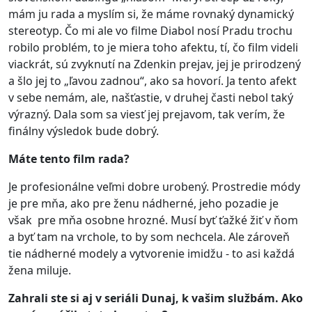
mám ju rada a myslím si, že máme rovnaký dynamický
stereotyp. Čo mi ale vo filme Diabol nosí Pradu trochu
robilo problém, to je miera toho afektu, tí, čo film videli
viackrát, sú zvyknutí na Zdenkin prejav, jej je prirodzený
a šlo jej to „ľavou zadnou“, ako sa hovorí. Ja tento afekt
v sebe nemám, ale, našťastie, v druhej časti nebol taký
výrazný. Dala som sa viesť jej prejavom, tak verím, že
finálny výsledok bude dobrý.
Má
te tento film rada?
Je profesionálne veľmi dobre urobený. Prostredie módy
je pre mňa, ako pre ženu nádherné, jeho pozadie je
však pre mňa osobne hrozné. Musí byť ťažké žiť v ňom
a byť tam na vrchole, to by som nechcela. Ale zároveň
tie nádherné modely a vytvorenie imidžu - to asi každá
žena miluje.
Zahrali ste si aj v seriáli Dunaj, k vašim službám. Ako