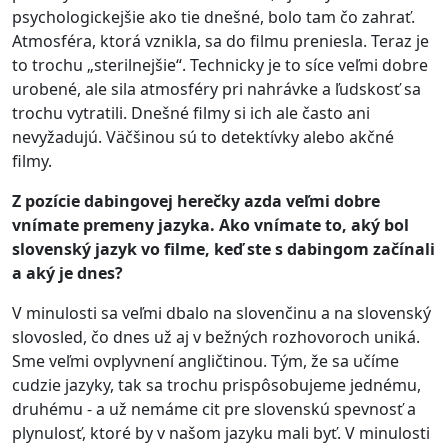
psychologickejšie ako tie dnešné, bolo tam čo zahrať.
Atmosféra, ktorá vznikla, sa do filmu preniesla. Teraz je
to trochu „sterilnejšie“. Technicky je to síce veľmi dobre
urobené, ale sila atmosféry pri nahrávke a ľudskosť sa
trochu vytratili. Dnešné filmy si ich ale často ani
nevyžadujú. Väčšinou sú to detektívky alebo akčné
filmy.
Z pozície dabingovej herečky azda veľmi dobre
vnímate premeny jazyka. Ako vnímate to, aký bol
slovenský jazyk vo filme, keď ste s dabingom začínali
a aký je dnes?
V minulosti sa veľmi dbalo na slovenčinu a na slovenský
slovosled, čo dnes už aj v bežných rozhovoroch uniká.
Sme veľmi ovplyvnení angličtinou. Tým, že sa učíme
cudzie jazyky, tak sa trochu prispôsobujeme jednému,
druhému - a už nemáme cit pre slovenskú spevnosť a
plynulosť, ktoré by v našom jazyku mali byť. V minulosti