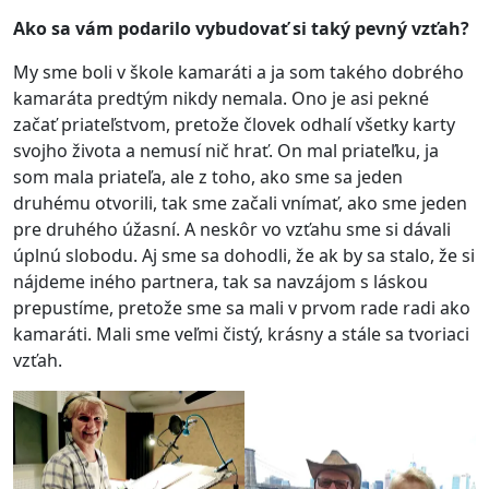
Ako sa vám podarilo vybudovať si taký pevný vzť
ah?
My sme boli v škole kamaráti a ja som takého dobrého
kamaráta predtým nikdy nemala. Ono je asi pekné
začať priateľstvom, pretože človek odhalí všetky karty
svojho života a nemusí nič hrať. On mal priateľku, ja
som mala priateľa, ale z toho, ako sme sa jeden
druhému otvorili, tak sme začali vnímať, ako sme jeden
pre druhého úžasní. A neskôr vo vzťahu sme si dávali
úplnú slobodu. Aj sme sa dohodli, že ak by sa stalo, že si
nájdeme iného partnera, tak sa navzájom s láskou
prepustíme, pretože sme sa mali v prvom rade radi ako
kamaráti. Mali sme veľmi čistý, krásny a stále sa tvoriaci
vzťah.