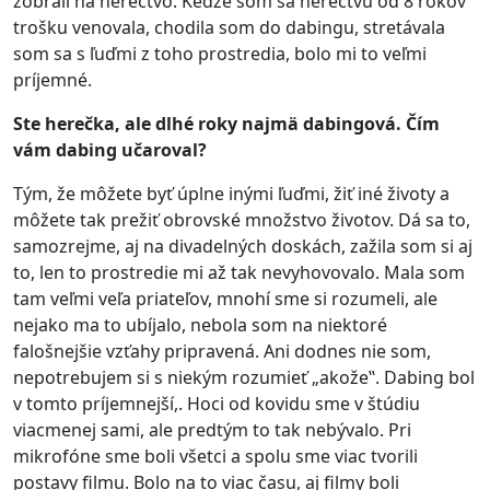
zobrali na herectvo. Keďže som sa herectvu od 8 rokov
trošku venovala, chodila som do dabingu, stretávala
som sa s ľuďmi z toho prostredia, bolo mi to veľmi
príjemné.
Ste herečka, ale dlh
é
roky najmä dabingová. Čím
vá
m dabing u
čaroval?
Tým, že môžete byť úplne inými ľuďmi, žiť iné životy a
môžete tak prežiť obrovské množstvo životov. Dá sa to,
samozrejme, aj na divadelných doskách, zažila som si aj
to, len to prostredie mi až tak nevyhovovalo. Mala som
tam veľmi veľa priateľov, mnohí sme si rozumeli, ale
nejako ma to ubíjalo, nebola som na niektoré
falošnejšie vzťahy pripravená. Ani dodnes nie som,
nepotrebujem si s niekým rozumieť „akože‟. Dabing bol
v tomto príjemnejší,. Hoci od kovidu sme v štúdiu
viacmenej sami, ale predtým to tak nebývalo. Pri
mikrofóne sme boli všetci a spolu sme viac tvorili
postavy filmu. Bolo na to viac času, aj filmy boli