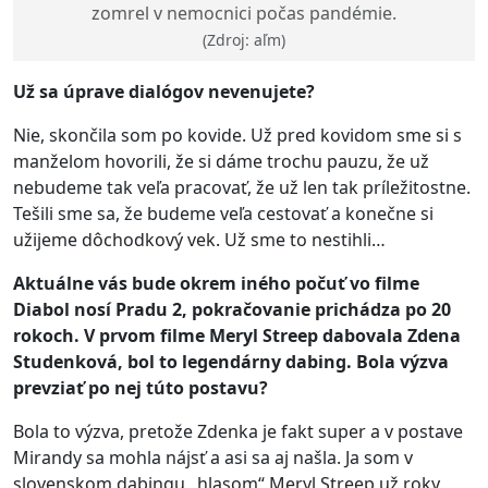
zomrel v nemocnici počas pandémie.
(Zdroj: aľm)
Už
sa
úprave dial
ó
gov nevenujete?
Nie, skončila som po kovide. Už pred kovidom sme si s
manželom hovorili, že si dáme trochu pauzu, že už
nebudeme tak veľa pracovať, že už len tak príležitostne.
Tešili sme sa, že budeme veľa cestovať a konečne si
užijeme dôchodkový vek. Už sme to nestihli…
Aktu
álne vás bude okrem in
é
ho počuť
vo filme
Diabol nos
í Pradu 2, pokračovanie prichádza po 20
rokoch. V prvom filme Meryl Streep dabovala Zdena
Studenková, bol to legendárny dabing. Bola výzva
prevziať po nej túto postavu?
Bola to výzva, pretože Zdenka je fakt super a v postave
Mirandy sa mohla nájsť a asi sa aj našla. Ja som v
slovenskom dabingu „hlasom“ Meryl Streep už roky,