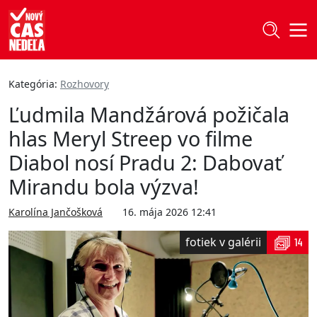
Kategória:
Rozhovory
Ľudmila Mandžárová požičala
hlas Meryl Streep vo filme
Diabol nosí Pradu 2: Dabovať
Mirandu bola výzva!
Karolína Jančošková
16. mája 2026 12:41
fotiek v galérii
14