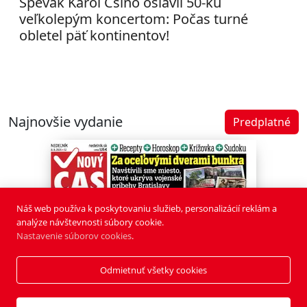
Spevák Karol Csino oslávil 50-ku
veľkolepým koncertom: Počas turné
obletel päť kontinentov!
Najnovšie vydanie
Predplatné
Náš web používa k poskytovaniu služieb, personalizácií reklám a
analýze návštevnosti súbory cookie.
Nastavenie súborov cookies
.
Odmietnuť všetky cookies