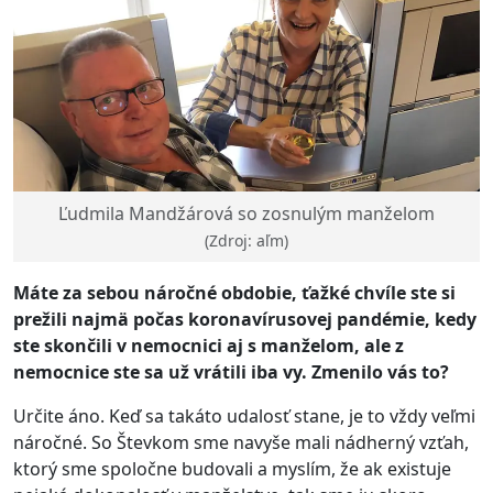
Ľudmila Mandžárová so zosnulým manželom
(Zdroj: aľm)
Máte za sebou náročn
é
obdobie, ťažk
é
chvíle ste si
prežili najmä počas koronavírusovej pand
é
mie, kedy
ste skončili v nemocnici aj s manželom, ale z
nemocnice ste sa už vrátili iba vy. Zmenilo vá
s to?
Určite áno. Keď sa takáto udalosť stane, je to vždy veľmi
náročné. So Števkom sme navyše mali nádherný vzťah,
ktorý sme spoločne budovali a myslím, že ak existuje