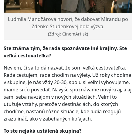
Ľudmila Mandžárová hovorí, že dabovať Mirandu po
Zdenke Studenkovej bola výzva.
(Zdroj: CinemArt.sk)
Ste známa tým, že rada spoznávate iné krajiny. Ste
veľká cestovateľ
ka?
Neviem, či sa to dá nazvať, že som veľká cestovateľka.
Rada cestujem, rada chodím na výlety. Už roky chodíme
v skupine, je nás vždy 20-30, spolu si veľmi vyhovujeme,
máme si čo povedať. Navyše spoznávame nový kraj, a aj
sami seba navzájom v nových situáciách. Veľmi to
utužuje vzťahy, pretože v destináciách, do ktorých
chodíme, nastanú rôzne situácie, kde ľudia reagujú
zrazu ináč, ako v zabehaných koľajach.
To ste nejaká ustálená skupina?