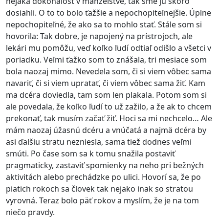
nejaká dokonalosť v manželstve, tak sme ju skoro
dosiahli. O to to bolo ťažšie a nepochopiteľnejšie. Úplne
nepochopiteľné, že ako sa to mohlo stať. Stále som si
hovorila: Tak dobre, je napojený na prístrojoch, ale
lekári mu pomôžu, veď koľko ľudí odtiaľ odišlo a všetci v
poriadku. Veľmi ťažko som to znášala, tri mesiace som
bola naozaj mimo. Nevedela som, či si viem vôbec sama
navariť, či si viem upratať, či viem vôbec sama žiť. Kam
ma dcéra doviedla, tam som len plakala. Potom som si
ale povedala, že koľko ľudí to už zažilo, a že ak to chcem
prekonať, tak musím začať žiť. Hoci sa mi nechcelo… Ale
mám naozaj úžasnú dcéru a vnúčatá a najmä dcéra by
asi ďalšiu stratu nezniesla, sama tiež dodnes veľmi
smúti. Po čase som sa k tomu snažila postaviť
pragmaticky, zastaviť spomienky na neho pri bežných
aktivitách alebo prechádzke po ulici. Hovorí sa, že po
piatich rokoch sa človek tak nejako inak so stratou
vyrovná. Teraz bolo päť rokov a myslím, že je na tom
niečo pravdy.