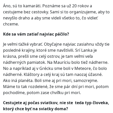
Áno, sú to kamaráti. Poznáme sa už 20 rokov a
cestujeme bez cestovky. Sami si to organizujeme, aby to
nevyšlo draho a aby sme videli všetko to, čo vidieť
chceme.
Kde sa vám zatiaľ najviac páč
ilo?
Je veľmi ťažké vybrať. Obyčajne najviac zasiahnu vždy tie
posledné krajiny, ktoré sme navštívili. Srí Lanka je
krásna, prešli sme celý ostrov, je tam veľmi veľa
nádherných pamiatok. Na Mauríciu bolo tiež nádherne.
No a napríklad aj v Grécku sme boli v Meteore, čo bolo
nádherné. Kláštory a celý kraj sú tam naozaj úžasné.
Ako iná planéta. Boli sme aj pri mori, samozrejme.
Máme to tak rozdelené, že sme pár dní pri mori, potom
pochodíme, potom zase chvíľku pri mori.
Cestujete aj poč
as
sviatkov, nie ste teda typ človeka,
ktorý chce byť na sviatky doma?