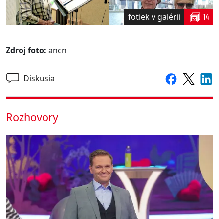
fotiek v galérii
14
Zdroj foto:
ancn
Diskusia
Rozhovory