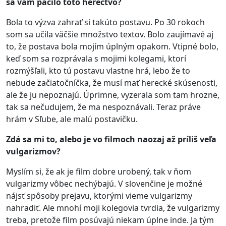
sa vám páčilo toto herectvo?
Bola to výzva zahrať si takúto postavu. Po 30 rokoch
som sa učila väčšie množstvo textov. Bolo zaujímavé aj
to, že postava bola mojím úplným opakom. Vtipné bolo,
keď som sa rozprávala s mojimi kolegami, ktorí
rozmýšľali, kto tú postavu vlastne hrá, lebo že to
nebude začiatočníčka, že musí mať herecké skúsenosti,
ale že ju nepoznajú. Úprimne, vyzerala som tam hrozne,
tak sa nečudujem, že ma nespoznávali. Teraz práve
hrám v Sľube, ale malú postavičku.
Zdá sa mi to, alebo je vo filmoch naozaj až príliš veľa
vulgarizmov?
Myslím si, že ak je film dobre urobený, tak v ňom
vulgarizmy vôbec nechýbajú. V slovenčine je možné
nájsť spôsoby prejavu, ktorými vieme vulgarizmy
nahradiť. Ale mnohí moji kolegovia tvrdia, že vulgarizmy
treba, pretože film posúvajú niekam úplne inde. Ja tým