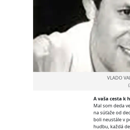
VLADO VAL
(
A vaša cesta k 
Mal som deda vel
na súťaže od ded
boli neustále v 
hudbu, každá de