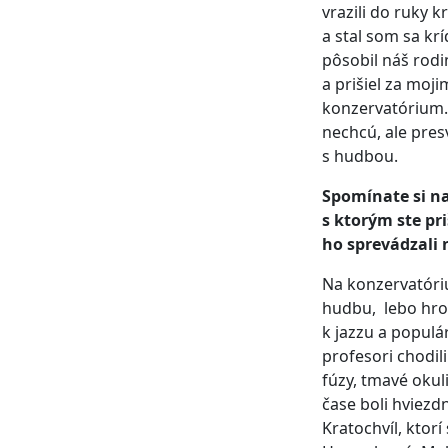
vrazili do ruky 
a stal som sa kr
pôsobil náš rodi
a prišiel za moj
konzervatórium.
nechcú, ale presv
s hudbou.
Spomínate si n
s ktorým ste pri
ho sprevádzali 
Na konzervatóriu
hudbu, lebo hrozi
k jazzu a populá
profesori chodil
fúzy, tmavé okul
čase boli hviezd
Kratochvíl, ktor