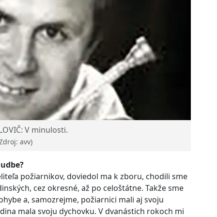
OVIČ: V minulosti.
Zdroj: avv)
hudbe?
iteľa požiarnikov, doviedol ma k zboru, chodili sme
inských, cez okresné, až po celoštátne. Takže sme
pohybe a, samozrejme, požiarnici mali aj svoju
dina mala svoju dychovku. V dvanástich rokoch mi