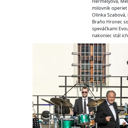
Hermelyová, Mel
milovník operiet
Olinka Szabová, 
Braňo Hronec so
speváčkami Evou
nakoniec stál ic