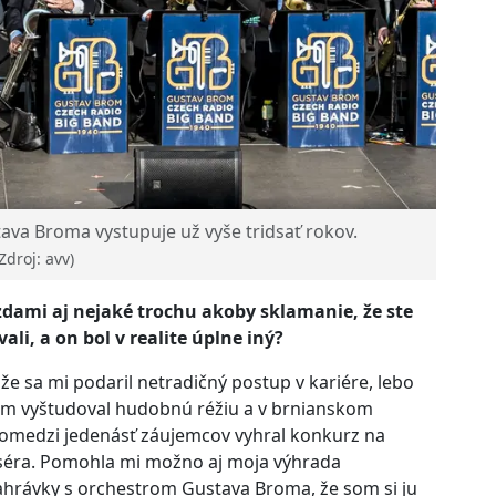
va Broma vystupuje už vyše tridsať rokov.
Zdroj: avv)
iezdami aj nejaké trochu akoby sklamanie, že ste
li, a on bol v realite úplne iný?
 že sa mi podaril netradičný postup v kariére, lebo
m vyštudoval hudobnú réžiu a v brnianskom
omedzi jedenásť záujemcov vyhral konkurz na
éra. Pomohla mi možno aj moja výhrada
nahrávky s orchestrom Gustava Broma, že som si ju