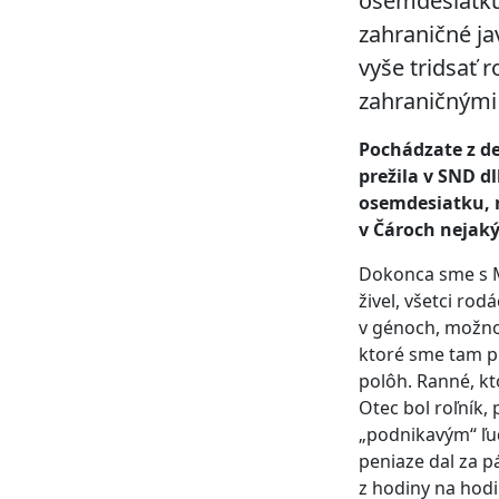
osemdesiatku.
zahraničné j
vyše tridsať 
zahraničnými 
Pochádzate z de
prežila v SND dl
osemdesiatku, 
v Čároch nejaký
Dokonca sme s M
živel, všetci ro
v génoch, možno 
ktoré sme tam pr
polôh. Ranné, kt
Otec bol roľník, 
„podnikavým“ ľuď
peniaze dal za pá
z hodiny na hodi