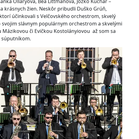
ánka Olláryová, Bea Littmanová, Jožko Kuchár –
 a krásnych žien. Neskôr pribudli Duško Grúň,
ktorí účinkovali s Velčovského orchestrom, skvelý
 svojim slávnym populárnym orchestrom a skvelými
 Mázikovou či Evičkou Kostolányiovou až som sa
h súputníkom.