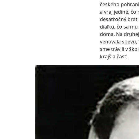
českého pohranič
a vraj jediné, č
desaťročný brat 
diaľku, čo sa m
doma. Na druhej
venovala spevu,
sme trávili v ško
krajšia časť.