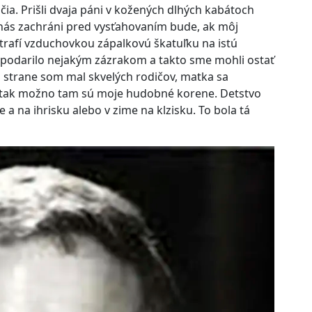
ia. Prišli dvaja páni v kožených dlhých kabátoch
o nás zachráni pred vysťahovaním bude, ak môj
trafí vzduchovkou zápalkovú škatuľku na istú
u podarilo nejakým zázrakom a takto sme mohli ostať
 strane som mal skvelých rodičov, matka sa
 tak možno tam sú moje hudobné korene. Detstvo
le a na ihrisku alebo v zime na klzisku. To bola tá