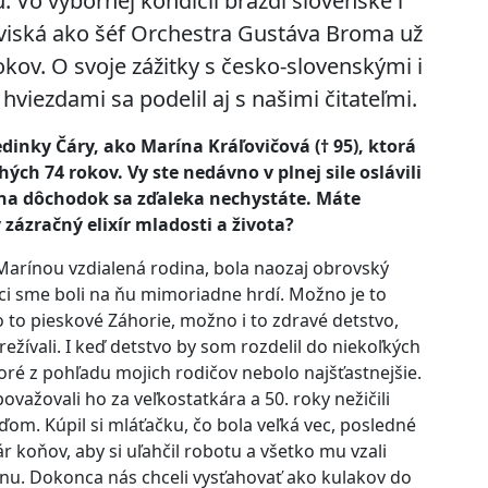
 Vo výbornej kondícii brázdi slovenské i
aviská ako šéf Orchestra Gustáva Broma už
rokov. O svoje zážitky s česko-slovenskými i
hviezdami sa podelil aj s našimi čitateľmi.
dinky Čáry, ako Marína Kráľovičová († 95), ktorá
hých 74 rokov. Vy ste nedávno v plnej sile oslávili
na dôchodok sa zďaleka nechystáte. Máte
 zázračný elixír mladosti a života?
arínou vzdialená rodina, bola naozaj obrovský
dáci sme boli na ňu mimoriadne hrdí. Možno je to
to pieskové Záhorie, možno i to zdravé detstvo,
ežívali. I keď detstvo by som rozdelil do niekoľkých
oré z pohľadu mojich rodičov nebolo najšťastnejšie.
považovali ho za veľkostatkára a 50. roky nežičili
om. Kúpil si mláťačku, čo bola veľká vec, posledné
r koňov, aby si uľahčil robotu a všetko mu vzali
nu. Dokonca nás chceli vysťahovať ako kulakov do