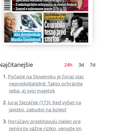
Najčítanejšie
24h
3d
7d
Počasie na Slovensku je čoraz viac
nepredvídateľné: Takto ochránite
seba, aj svoj majetok
Juraj Slezáček (†73): Keď vyšiel na
javisko, zabudol na bolesť
Horúčavy predstavujú nielen pre
seniorov vážne riziko, venujte im