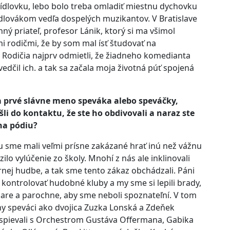
krídlovku, lebo bolo treba omladiť miestnu dychovku
ídlovákom vedľa dospelých muzikantov. V Bratislave
nný priateľ, profesor Lánik, ktorý si ma všimol
imi rodičmi, že by som mal ísť študovať na
 Rodičia najprv odmietli, že žiadneho komedianta
edčil ich. a tak sa začala moja životná púť spojená
a prvé slávne meno speváka alebo speváčky,
šli do kontaktu, že ste ho obdivovali a naraz ste
na pódiu?
 sme mali veľmi prísne zakázané hrať inú než vážnu
lo vylúčenie zo školy. Mnohí z nás ale inklinovali
rnej hudbe, a tak sme tento zákaz obchádzali. Páni
i kontrolovať hudobné kluby a my sme si lepili brady,
iare a parochne, aby sme neboli spoznateľní. V tom
ny speváci ako dvojica Zuzka Lonská a Zdeňek
í spievali s Orchestrom Gustáva Offermana, Gabika