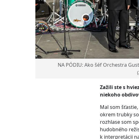
NA PÓDIU: Ako šéf Orchestra Gusta
(
Zažili ste s hv
niekoho obdivova
Mal som šťastie,
okrem trubky so
rozhlase som sp
hudobného režis
k interpretácii 