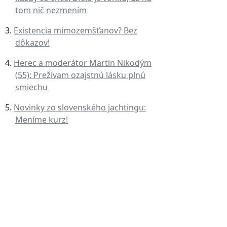
tom nič nezmením
Existencia mimozemšťanov? Bez
dôkazov!
Herec a moderátor Martin Nikodým
(55): Prežívam ozajstnú lásku plnú
smiechu
Novinky zo slovenského jachtingu:
Meníme kurz!