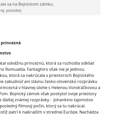
ala sa na Bojnickom zámku.
roj: youtube)
k
 princezná
mstvo
tal odvážnu princeznú, ktorá sa rozhodla odkliať
ho Romualda. Fantaghiro však nie je jedinou
ou, ktorá sa nakrúcala v priestoroch Bojnického
 zabudnúť ani slávnu česko-slovenskú rozprávku
princezná v hlavnej úlohe s Helenou Vondráčkovou a
om. Bojnický zámok však poskytol svoje priestory
e ďalšej známej rozprávky - Johankino tajomstvo
e posledný filmový počin, ktorý sa tu nakrúcal.
otiž patrí k najkrajším v strednej Európe. Nachádza