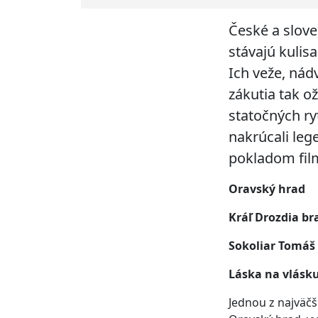
České a slove
stávajú kulis
Ich veže, nád
zákutia tak o
statočných ry
nakrúcali leg
pokladom film
Oravský hrad
Kráľ Drozdia br
Sokoliar Tomáš
Láska na vlásk
Jednou z najväčš