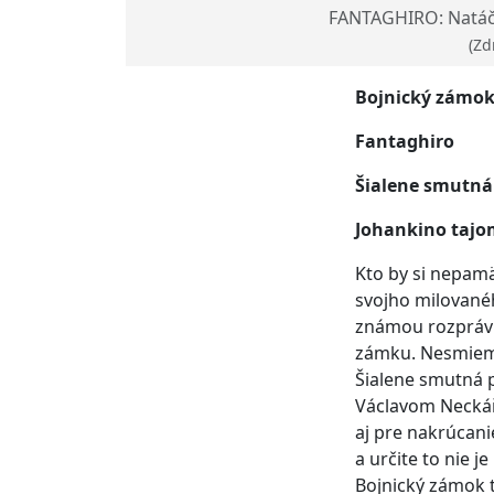
FANTAGHIRO: Natáč
(Zd
Bojnický zámo
Fantaghiro
Šialene smutná
Johankino tajo
Kto by si nepamä
svojho milované
známou rozprávk
zámku. Nesmieme
Šialene smutná 
Václavom Neckář
aj pre nakrúcani
a určite to nie j
Bojnický zámok t