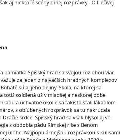
šak aj niektoré scény z inej rozprávky - O Liečivej
ena
a pamiatka Spišský hrad sa svojou rozlohou viac
ovažuje za jeden z najväčších hradných komplexov
Bohaté sú aj jeho dejiny. Skala, na ktorej sa
la totiž osídlená už v mladšej a neskorej dobe
radu a úchvatné okolie sa takisto stali lákadlom
márov, z obľúbených rozprávok sa tu nakrúcala
 Dračie srdce. Spišský hrad sa však blysol aj vo
égia z obdobia pádu Rímskej ríše s Benom
nej úlohe. Najpopulárnejšou rozprávkou s kulisami
 však určite Radúz a Mahulena z roku 1970 s