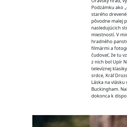
Oravský hrad, v
Podzámku ako „o
starého drevené
pôvodne malej pe
nasledujúcich st
miestností. V m
hradného panstv
filmármi a foto
čudovať, že tu v
z nich bol Upír 
televíznej klasik
srdce, Kráľ Droz
Láska na vlásku 
Buckingham. Nakr
dokonca k dispoz