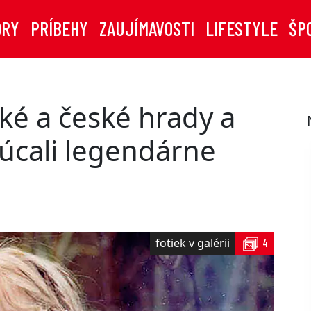
ORY
PRÍBEHY
ZAUJÍMAVOSTI
LIFESTYLE
ŠP
ské a české hrady a
úcali legendárne
fotiek v galérii
4