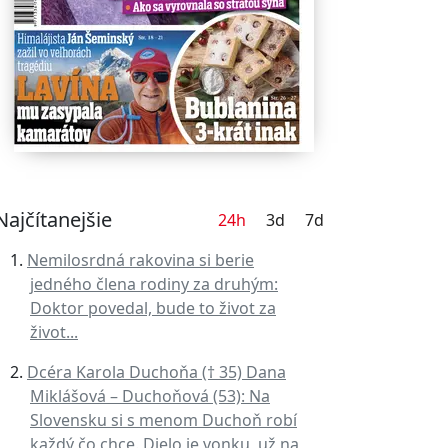
Najčítanejšie
24h
3d
7d
Nemilosrdná rakovina si berie
jedného člena rodiny za druhým:
Doktor povedal, bude to život za
život...
Dcéra Karola Duchoňa († 35) Dana
Miklášová – Duchoňová (53): Na
Slovensku si s menom Duchoň robí
každý čo chce. Dielo je vonku, už na