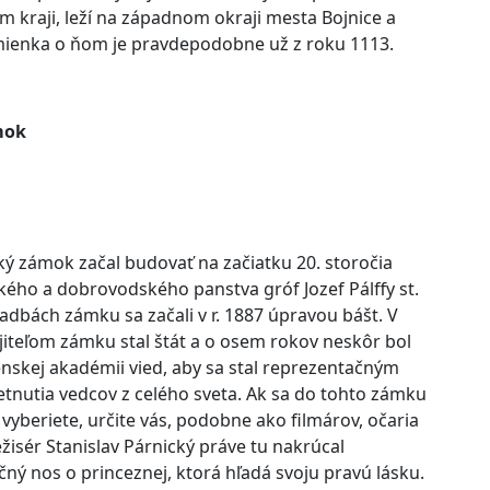
m kraji, leží na západnom okraji mesta Bojnice a
ienka o ňom je pravdepodobne už z roku 1113.
mok
ký zámok začal budovať na začiatku 20. storočia
kého a dobrovodského panstva gróf Jozef Pálffy st.
adbách zámku sa začali v r. 1887 úpravou bášt. V
iteľom zámku stal štát a o osem rokov neskôr bol
nskej akadémii vied, aby sa stal reprezentačným
tnutia vedcov z celého sveta. Ak sa do tohto zámku
vyberiete, určite vás, podobne ako filmárov, očaria
žisér Stanislav Párnický práve tu nakrúcal
ný nos o princeznej, ktorá hľadá svoju pravú lásku.