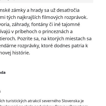
nské zámky a hrady sa už desaťročia
ami tých najkrajších filmových rozprávok.
voria, záhrady, fontány či iné tajomné
žívajú v príbehoch o princeznách a
tieroch. Pozrite sa, na ktorých miestach sa
endárne rozprávky, ktoré dodnes patria k
ovej histórie.
ada
u
ích turistických atrakcií severného Slovenska je