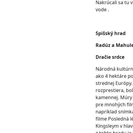
Nakrúcali sa tu v
vode .
Spišský hrad
Radúz a Mahul
Dračie srdce
Národná kultúrn
ako 4 hektáre p
strednej Európy. 
rozprestiera, bo
kamennej. Múry h
pre mnohých fil
napríklad snímka
filme Posledná l
Kingsleym v hlav
z tohto hradu je