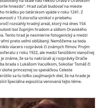
ybudovaný na skale nad riekou Orava v Oravskom
rlie hniezdo“. Hrad začali budovať na mieste
ho hrádku po tatárskom vpáde v roku 1241. Z
vnosti z 13.storočia vznikol v priebehu
oročí rozsiahly hradný areál, ktorý má dnes 154
inulosti bol župným hradom a sídlom Oravského
a. Tento hrad je nesmierne fotogenický a medzi
grafmi preto veľmi obľúbený. Nemôžeme sa teda
zniklo viacero rozprávok či známych filmov. Prvým
Nosferatu z roku 1922, ale medzi fanúšikmi vianočnej
y je známe, že sa tu nakrúcali aj rozprávky Dračie
dia brada s Lukášom Vaculíkom, Sokoliar Tomáš či
v úlohe princeznej so speváčkou Celeste
útilo sa tu toľko zaujímavých diel, že na hrade je
ícii špeciálna expozícia venovaná tejto téme.