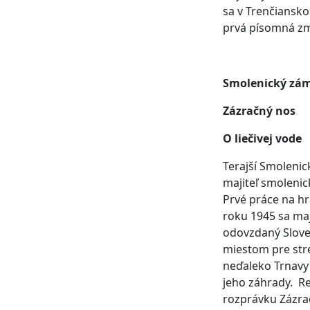
sa v Trenčiansko
prvá písomná zm
Smolenický zá
Zázračný nos
O liečivej vode
Terajší Smolenic
majiteľ smolenic
Prvé práce na hr
roku 1945 sa maj
odovzdaný Slove
miestom pre stre
neďaleko Trnavy 
jeho záhrady. Re
rozprávku Zázrač