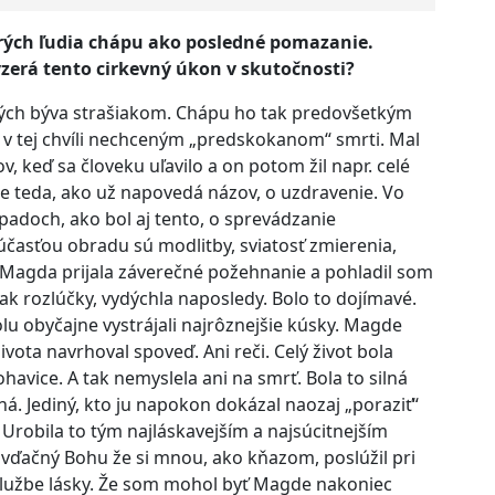
ých ľudia chápu ako posledné pomazanie.
vyzerá tento cirkevný úkon v skutočnosti?
ch býva strašiakom. Chápu ho tak predovšetkým
e v tej chvíli nechceným „predskokanom“ smrti. Mal
v, keď sa človeku uľavilo a on potom žil napr. celé
ide teda, ako už napovedá názov, o uzdravenie. Vo
adoch, ako bol aj tento, o sprevádzanie
časťou obradu sú modlitby, sviatosť zmierenia,
 Magda prijala záverečné požehnanie a pohladil som
nak rozlúčky, vydýchla naposledy. Bolo to dojímavé.
lu obyčajne vystrájali najrôznejšie kúsky. Magde
ivota navrhoval spoveď. Ani reči. Celý život bola
havice. A tak nemyslela ani na smrť. Bola to silná
ilná. Jediný, kto ju napokon dokázal naozaj „poraziť“
 Urobila to tým najláskavejším a najsúcitnejším
ďačný Bohu že si mnou, ako kňazom, poslúžil pri
 službe lásky. Že som mohol byť Magde nakoniec