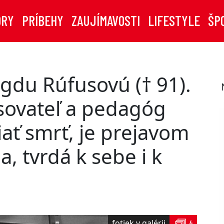
ORY
PRÍBEHY
ZAUJÍMAVOSTI
LIFESTYLE
ŠP
du Rúfusovú († 91).
sovateľ a pedagóg
iať smrť, je prejavom
a, tvrdá k sebe i k
fotiek v galérii
4