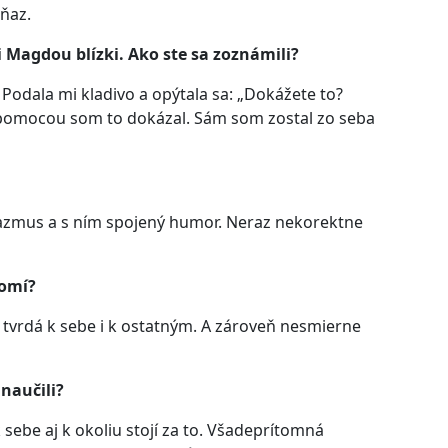
kňaz.
ni Magdou blízki. Ako ste sa zoznámili?
 Podala mi kladivo a opýtala sa: „Dokážete to?
j pomocou som to dokázal. Sám som zostal zo seba
azmus a s ním spojený humor. Neraz nekorektne
romí?
 tvrdá k sebe i k ostatným. A zároveň nesmierne
 naučili?
 sebe aj k okoliu stojí za to. Všadeprítomná