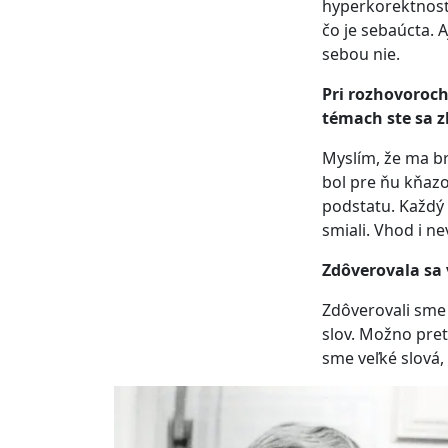
hyperkorektnosť 
čo je sebaúcta. 
sebou nie.
Pri rozhovoroch
témach ste sa z
Myslím, že ma b
bol pre ňu kňazo
podstatu. Každý 
smiali. Vhod i n
Zdôverovala sa 
Zdôverovali sme 
slov. Možno pret
sme veľké slová, 