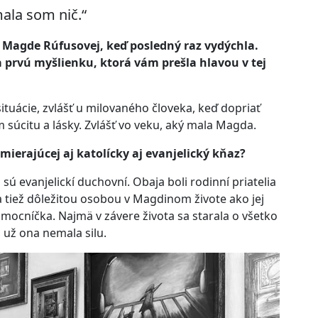
ala som nič.“
ni Magde Rúfusovej, keď posledný raz vydýchla.
 prvú myšlienku, ktorá vám prešla hlavou v tej
ituácie, zvlášť u milovaného človeka, keď dopriať
m súcitu a lásky. Zvlášť vo veku, aký mala Magda.
omierajúcej aj katolícky aj evanjelický kňaz?
 sú evanjelickí duchovní. Obaja boli rodinní priatelia
 tiež dôležitou osobou v Magdinom živote ako jej
mocníčka. Najmä v závere života sa starala o všetko
 už ona nemala silu.