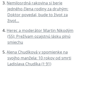
Nemilosrdná rakovina si berie
jedného člena rodiny za druhým:
Doktor povedal, bude to život za
život...
Herec a moderátor Martin Nikodým
(55): Prežívam ozajstnú lásku plnú
smiechu
Alena Chudíková v spomienke na
svojho manžela: 10 rokov od smrti
Ladislava Chudíka († 91)