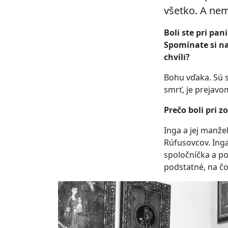
všetko. A nem
Boli ste pri pa
Spomínate si na
chvíli?
Bohu vďaka. Sú s
smrť, je prejavo
Prečo boli pri z
Inga a jej manžel
Rúfusovcov. Inga
spoločníčka a po
podstatné, na čo