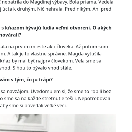
nepatrila do Magdinej výbavy. Bola priama. Vedela
Aj úcta k druhým. Nič nehrala. Pred nikým. Ani pred
 s kňazom bývajú ľudia veľmi otvorení. O akých
hovárali?
rala na prvom mieste ako človeka. Až potom som
m. A tak je to vlastne správne. Magda vytušila
kňaz by mal byť najprv človekom. Veľa sme sa
evhod. S ňou to bývalo vhod stále.
vám s tým, čo ju trápi?
sa navzájom. Uvedomujem si, že sme to robili bez
o sme sa na každé stretnutie tešili. Nepotrebovali
aby sme si povedali veľké veci.