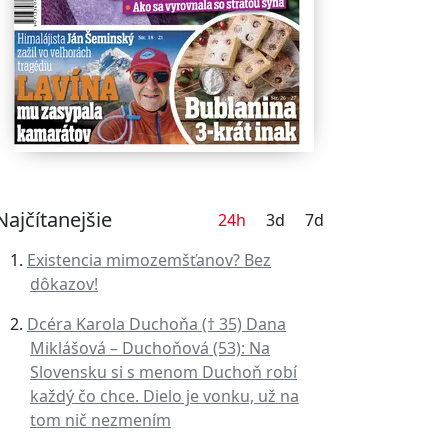
Najčítanejšie
24h
3d
7d
Existencia mimozemšťanov? Bez
dôkazov!
Dcéra Karola Duchoňa († 35) Dana
Miklášová – Duchoňová (53): Na
Slovensku si s menom Duchoň robí
každý čo chce. Dielo je vonku, už na
tom nič nezmením