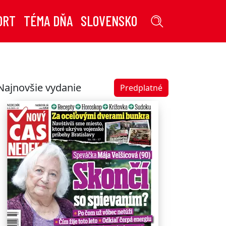
ORT
TÉMA DŇA
SLOVENSKO
Najnovšie vydanie
Predplatné