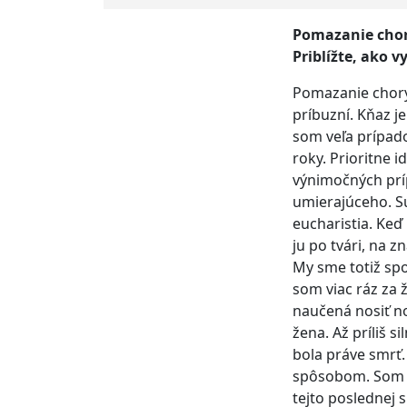
Pomazanie chor
Priblížte, ako 
Pomazanie chorý
príbuzní. Kňaz j
som veľa prípado
roky. Prioritne 
výnimočných príp
umierajúceho. Sú
eucharistia. Keď
ju po tvári, na z
My sme totiž spo
som viac ráz za ž
naučená nosiť no
žena. Až príliš s
bola práve smrť.
spôsobom. Som v
tejto poslednej