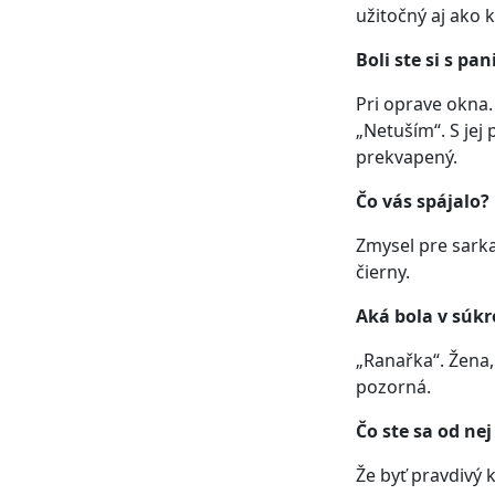
užitočný aj ako 
Boli ste si s pa
Pri oprave okna.
„Netuším“. S je
prekvapený.
Čo vás spájalo?
Zmysel pre sark
čierny.
Aká bola v súk
„Ranařka“. Žena,
pozorná.
Čo ste sa od nej
Že byť pravdivý k