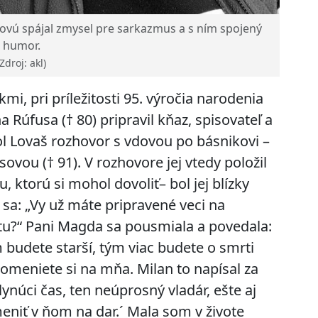
ovú spájal zmysel pre sarkazmus a s ním spojený
humor.
(Zdroj: akl)
mi, pri príležitosti 95. výročia narodenia
 Rúfusa († 80) pripravil kňaz, spisovateľ a
l Lovaš rozhovor s vdovou po básnikovi –
vou († 91). V rozhovore jej vtedy položil
 ktorú si mohol dovoliť– bol jej blízky
l sa: „Vy už máte pripravené veci na
tu?“ Pani Magda sa pousmiala a povedala:
udete starší, tým viac budete o smrti
omeniete si na mňa. Milan to napísal za
lynúci čas, ten neúprosný vladár, ešte aj
eniť v ňom na dar.´ Mala som v živote