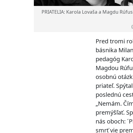
PRIATELIA: Karola Lovaša a Magdu Rúfus
Pred tromi rok
básnika Milana
pedagóg Karo
Magdou Rúfuso
osobnú otázku,
priateľ. Spýta
poslednú ces
„Nemám. Čím b
premýšľať. Sp
nás oboch: ´P
smrť vie prem