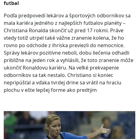
futbal
Podľa predpovedí lekárov a športových odborníkov sa
mala kariéra jedného z najlepších futbalov planéty –
Christiana Ronalda skončiť už pred 17 rokmi. Práve
vtedy totiž utrpel také vážne zranenie kolena, že ho
rovno po odchode z ihriska previezli do nemocnice.
Správy lekárov pozitívne neboli, dobu liečenia odhadli
približne na jeden rok a vyhlásili, že toto zranenie môže
ukončiť Ronaldovu kariéru. Na veľké prekvapenie
odborníkov sa tak nestalo. Christiano si koniec
nepripúšťal a vďaka tvrdej drine sa vrátil na hraciu
plochu v ešte lepšej forme ako predtým