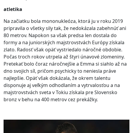
atletika
Na začiatku bola mononukleóza, ktorá ju v roku 2019
pripravila o všetky sily tak, že nedokázala zabehnúť ani
80 metrov. Napokon sa však predsa len dostala do
formy a na juniorských majstrovstvách Európy získala
zlato. Radosť však opäť vystriedalo náročné obdobie.
Počas troch rokov utrpela až štyri únavové zlomeniny.
Pretekať bolo čoraz náročnejšie a Emma si siahlo až na
dno svojich síl, pričom psychicky to neniesla práve
najlepšie. Opäť však dokázala, že okrem talentu
disponuje aj veľkým odhodlaním a vytrvalosťou a na
majstrovstvách sveta v Tokiu získala pre Slovensko
bronz v behu na 400 metrov cez prekážky.