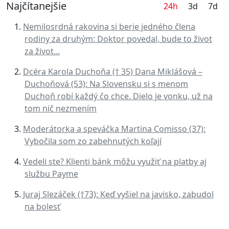
Najčítanejšie
24h
3d
7d
Nemilosrdná rakovina si berie jedného člena
rodiny za druhým: Doktor povedal, bude to život
za život...
Dcéra Karola Duchoňa († 35) Dana Miklášová –
Duchoňová (53): Na Slovensku si s menom
Duchoň robí každý čo chce. Dielo je vonku, už na
tom nič nezmením
Moderátorka a speváčka Martina Comisso (37):
Vybočila som zo zabehnutých koľají
Vedeli ste? Klienti bánk môžu využiť na platby aj
službu Payme
Juraj Slezáček (†73): Keď vyšiel na javisko, zabudol
na bolesť