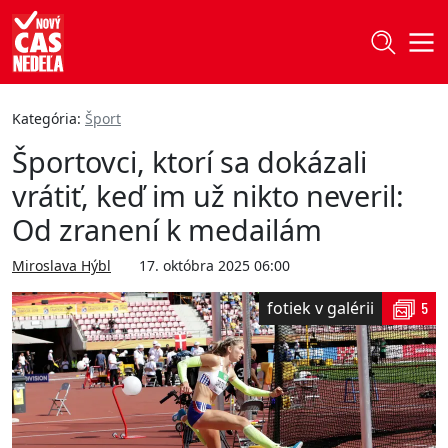
Kategória:
Šport
Športovci, ktorí sa dokázali
vrátiť, keď im už nikto neveril:
Od zranení k medailám
Miroslava Hýbl
17. októbra 2025 06:00
fotiek v galérii
5