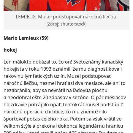
LEMIEUX: Musel podstupovať náročnú liečbu.
(Zdroj: shutterstock)
Mario Lemieux (59)
hokej
Len málokto dokázal to, čo on! Svetoznámy kanadský
hokejista v roku 1993 oznámil, že mu diagnostikovali
rakovinu lymfatických uzlín. Musel podstupovať
náročnú liečbu, nesmel hrať asi dva mesiace, ale ani to
nezabránilo, aby sa nevrátil na ľadovúä plochu
a neodohral ešte 20 zápasov v sezóne. O pár mesiacov
ho zdravie potrápilo opäť, tentokrát musel podstúpiť
náročnú operáciu chrbtice, čo mu znemožnilo
športovať počas celého roka. Potom sa však vrátil vo
veľkom štýle a prekonal dokonca legendárnu hranicu
500 gólov, ktoré strelil počas 605 zápasov. Do dnes to