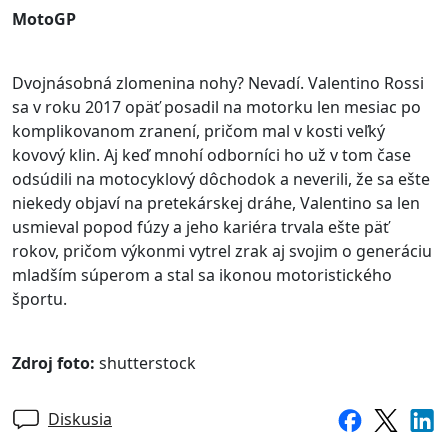
MotoGP
Dvojnásobná zlomenina nohy? Nevadí. Valentino Rossi
sa v roku 2017 opäť posadil na motorku len mesiac po
komplikovanom zranení, pričom mal v kosti veľký
kovový klin. Aj keď mnohí odborníci ho už v tom čase
odsúdili na motocyklový dôchodok a neverili, že sa ešte
niekedy objaví na pretekárskej dráhe, Valentino sa len
usmieval popod fúzy a jeho kariéra trvala ešte päť
rokov, pričom výkonmi vytrel zrak aj svojim o generáciu
mladším súperom a stal sa ikonou motoristického
športu.
Zdroj foto:
shutterstock
Diskusia