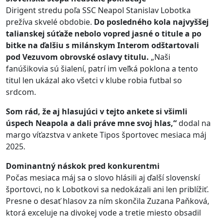
Dirigent stredu poľa SSC Neapol Stanislav Lobotka
prežíva skvelé obdobie.
Do posledného kola najvyššej
talianskej súťaže nebolo vopred jasné o titule a po
bitke na ďalšiu s milánskym Interom odštartovali
pod Vezuvom obrovské oslavy titulu.
„Naši
fanúšikovia sú šialení, patrí im veľká poklona a tento
titul len ukázal ako všetci v klube robia futbal so
srdcom.
Som rád, že aj hlasujúci v tejto ankete si všimli
úspech Neapola a dali práve mne svoj hlas,“
dodal na
margo víťazstva v ankete Tipos športovec mesiaca máj
2025.
Dominantný náskok pred konkurentmi
Počas mesiaca máj sa o slovo hlásili aj ďalší slovenskí
športovci, no k Lobotkovi sa nedokázali ani len priblížiť.
Presne o desať hlasov za ním skončila Zuzana Paňková,
ktorá exceluje na divokej vode a tretie miesto obsadil