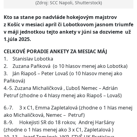
(Zdroj: SCC Napoli, Shutterstock)
Kto sa stane po nadvláde hokejovým majstrov
z Košíc v mesiaci apríl či Lobotkovom jasnom triumfe
v máji jednotkou tejto ankety v júni sa dozvieme už
1.júla 2025.
CELKOVÉ PORADIE ANKETY ZA MESIAC MÁJ
1. Stanislav Lobotka
2. Zuzana Paňková (o 10 hlasov menej ako Lobotka)
3. Ján Riapoš – Peter Lovaš (o 10 hlasov menej ako
Paňková)
4.-5. Zuzana Michaličková , Ľuboš Nemec – Adrián
Petruf (zhodne o 4 hlasy menej ako Riapoš – Lovaš)
6.-7. 3 x C1, Emma Zapletalová (zhodne o 1 hlas menej
ako Michaličková, Nemec – Petruf)
8.-9. Hokejisti SR do 18 rokov, Andrej Haršány
(zhodne o 1 hlas menej ako 3 x C1, Zapletalová )
10.-13. Jozef Tománek, VKP FTVŠ UK Bratislava,