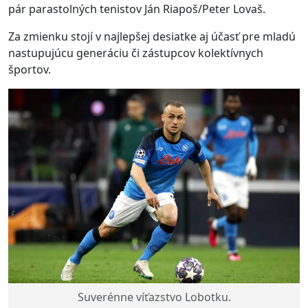
pár parastolných tenistov Ján Riapoš/Peter Lovaš.
Za zmienku stojí v najlepšej desiatke aj účasť pre mladú
nastupujúcu generáciu či zástupcov kolektívnych
športov.
Suverénne víťazstvo Lobotku.