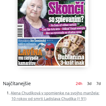
Najčítanejšie
24h
3d
7d
Alena Chudíková v spomienke na svojho manžela:
10 rokov od smrti Ladislava Chudíka († 91)