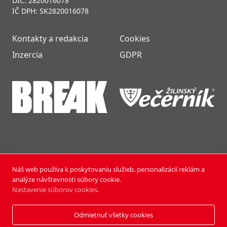
DIČ: 2820016078
IČ DPH: SK2820016078
Kontakty a redakcia
Cookies
Inzercia
GDPR
Náš web používa k poskytovaniu služieb, personalizácií reklám a
NOVÝ ČAS NEDEĽA © 2024 | PUBLISHING HOUSE, a.s.,
analýze návštevnosti súbory cookie.
Všetky práva vyhradené.
Nastavenie súborov cookies
.
Vyrobili:
Pixmark
&
Soft Studio
Odmietnuť všetky cookies