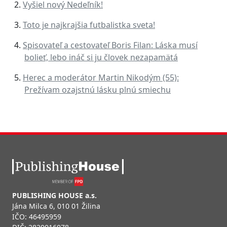
Vyšiel nový Nedeľník!
Toto je najkrajšia futbalistka sveta!
Spisovateľ a cestovateľ Boris Filan: Láska musí
bolieť, lebo ináč si ju človek nezapamätá
Herec a moderátor Martin Nikodým (55):
Prežívam ozajstnú lásku plnú smiechu
PUBLISHING HOUSE a.s.
Jána Milca 6, 010 01 Žilina
IČO: 46495959