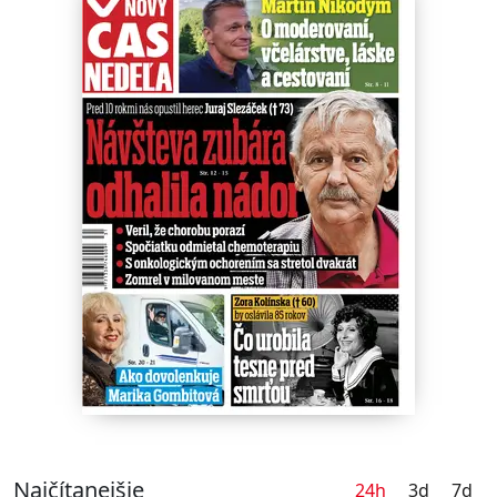
Najčítanejšie
24h
3d
7d