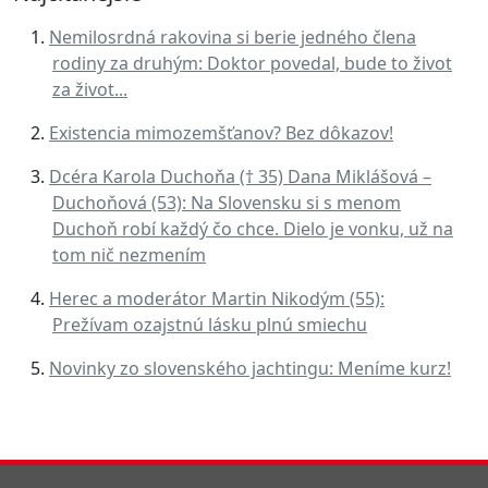
Nemilosrdná rakovina si berie jedného člena
rodiny za druhým: Doktor povedal, bude to život
za život...
Existencia mimozemšťanov? Bez dôkazov!
Dcéra Karola Duchoňa († 35) Dana Miklášová –
Duchoňová (53): Na Slovensku si s menom
Duchoň robí každý čo chce. Dielo je vonku, už na
tom nič nezmením
Herec a moderátor Martin Nikodým (55):
Prežívam ozajstnú lásku plnú smiechu
Novinky zo slovenského jachtingu: Meníme kurz!