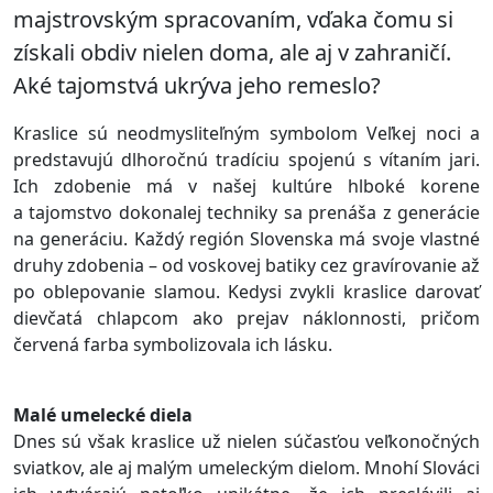
majstrovským spracovaním, vďaka čomu si
získali obdiv nielen doma, ale aj v zahraničí.
Aké tajomstvá ukrýva jeho remeslo?
Kraslice sú neodmysliteľným symbolom Veľkej noci a
predstavujú dlhoročnú tradíciu spojenú s vítaním jari.
Ich zdobenie má v našej kultúre hlboké korene
a tajomstvo dokonalej techniky sa prenáša z generácie
na generáciu. Každý región Slovenska má svoje vlastné
druhy zdobenia – od voskovej batiky cez gravírovanie až
po oblepovanie slamou. Kedysi zvykli kraslice darovať
dievčatá chlapcom ako prejav náklonnosti, pričom
červená farba symbolizovala ich lásku.
Malé umelecké diela
Dnes sú však kraslice už nielen súčasťou veľkonočných
sviatkov, ale aj malým umeleckým dielom. Mnohí Slováci