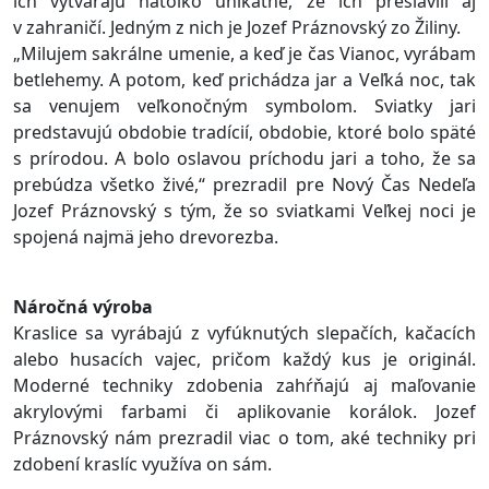
ich vytvárajú natoľko unikátne, že ich preslávili aj
v zahraničí. Jedným z nich je Jozef Práznovský zo Žiliny.
„Milujem sakrálne umenie, a keď je čas Vianoc, vyrábam
betlehemy. A potom, keď prichádza jar a Veľká noc, tak
sa venujem veľkonočným symbolom. Sviatky jari
predstavujú obdobie tradícií, obdobie, ktoré bolo späté
s prírodou. A bolo oslavou príchodu jari a toho, že sa
prebúdza všetko živé,“ prezradil pre Nový Čas Nedeľa
Jozef Práznovský s tým, že so sviatkami Veľkej noci je
spojená najmä jeho drevorezba.
Náročná výroba
Kraslice sa vyrábajú z vyfúknutých slepačích, kačacích
alebo husacích vajec, pričom každý kus je originál.
Moderné techniky zdobenia zahŕňajú aj maľovanie
akrylovými farbami či aplikovanie korálok. Jozef
Práznovský nám prezradil viac o tom, aké techniky pri
zdobení kraslíc využíva on sám.