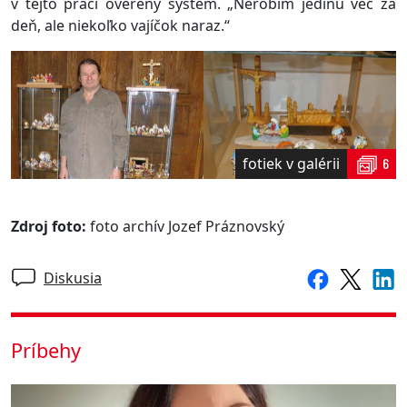
v tejto práci overený systém. „Nerobím jedinú vec za
deň, ale niekoľko vajíčok naraz.“
fotiek v galérii
6
Zdroj foto:
foto archív Jozef Práznovský
Diskusia
Príbehy