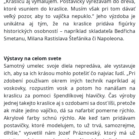
„Kraslicu aj vymaľujem. Postavičky vyrezávam do dreva,
ktoré vsuniem do kraslice. Musím však pri tom dávať
veľký pozor, aby to vajíčka nepuklo.“ Jeho výzdoba je
unikátna aj tým, že na kraslice pridáva figúrky
historických osobností – napríklad skladateľa Bedřicha
Smetanu, Milana Rastislava Štefánika či Napoleona.
Výstavy na celom svete
Samotný umelec svoje diela nepredáva, ale vystavuje
ich, aby sa ich krásou mohlo potešiť čo najviac ľudí. „Pri
zdobení používam okrem iných techník napríklad aj
voskovky, rozpustím vosk a potom ho nanášam na
kraslicu za pomoci špendlíkovej hlavičky. Čas výroby
jednej takejto kraslice aj s ozdobami sa dosť líši, pretože
ak máte jedno vajíčko, dá sa nafarbiť pomerne rýchlo.
Akrylové farby schnú rýchlo. Ale keď tam pridávam
postavičky, ktoré modelujem, to už trvá, samozrejme,
dlhšie,“ vysvetlil nám Jozef Práznovský, ktorý má už