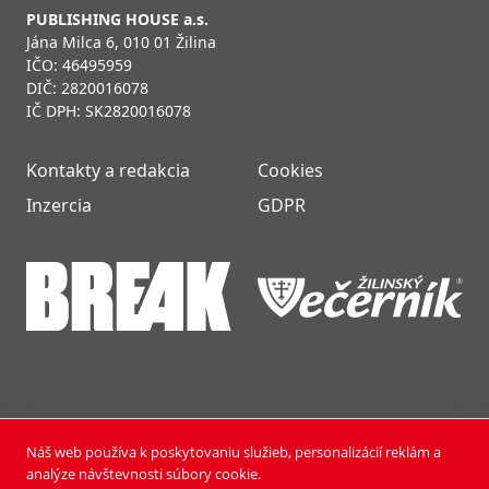
PUBLISHING HOUSE a.s.
Jána Milca 6, 010 01 Žilina
IČO: 46495959
DIČ: 2820016078
IČ DPH: SK2820016078
Kontakty a redakcia
Cookies
Inzercia
GDPR
Náš web používa k poskytovaniu služieb, personalizácií reklám a
NOVÝ ČAS NEDEĽA © 2024 | PUBLISHING HOUSE, a.s.,
analýze návštevnosti súbory cookie.
Všetky práva vyhradené.