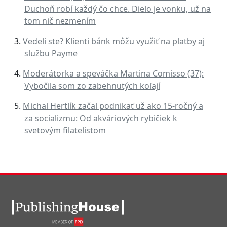
Duchoň robí každý čo chce. Dielo je vonku, už na
tom nič nezmením
Vedeli ste? Klienti bánk môžu využiť na platby aj
službu Payme
Moderátorka a speváčka Martina Comisso (37):
Vybočila som zo zabehnutých koľají
Michal Hertlík začal podnikať už ako 15-ročný a
za socializmu: Od akváriových rybičiek k
svetovým filatelistom