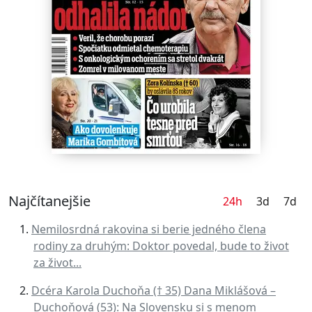
Najčítanejšie
24h
3d
7d
Nemilosrdná rakovina si berie jedného člena
rodiny za druhým: Doktor povedal, bude to život
za život...
Dcéra Karola Duchoňa († 35) Dana Miklášová –
Duchoňová (53): Na Slovensku si s menom