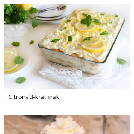
Citróny 3-krát inak