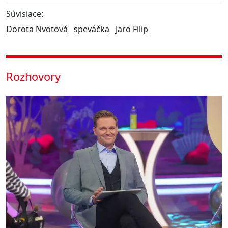
Súvisiace:
Dorota Nvotová
speváčka
Jaro Filip
Rozhovory