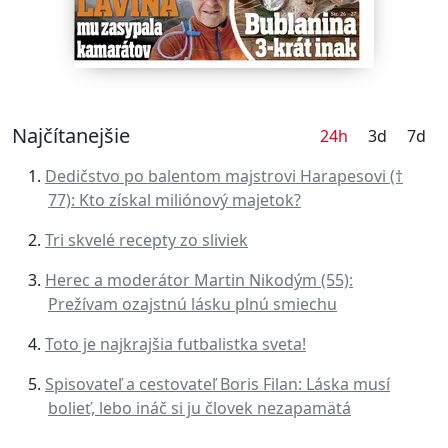
Najčítanejšie
24h
3d
7d
Dedičstvo po balentom majstrovi Harapesovi (†
77): Kto získal miliónový majetok?
Tri skvelé recepty zo sliviek
Herec a moderátor Martin Nikodým (55):
Prežívam ozajstnú lásku plnú smiechu
Toto je najkrajšia futbalistka sveta!
Spisovateľ a cestovateľ Boris Filan: Láska musí
bolieť, lebo ináč si ju človek nezapamätá