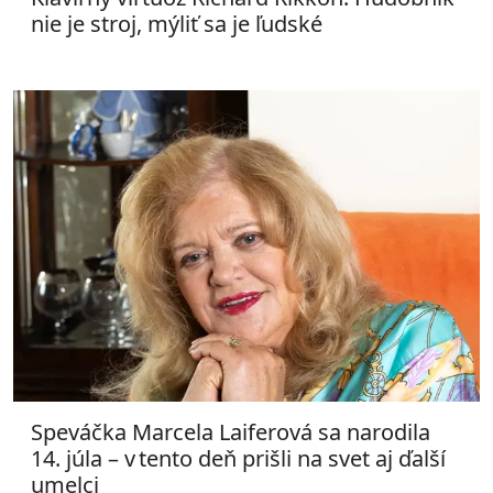
nie je stroj, mýliť sa je ľudské
Speváčka Marcela Laiferová sa narodila
14. júla – v tento deň prišli na svet aj ďalší
umelci