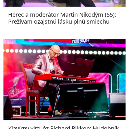
Herec a moderátor Martin Nikodým (55):
Prežívam ozajstnú lásku plnú smiechu
Klavírny virtuóz Richard Rikkon: Hudobník