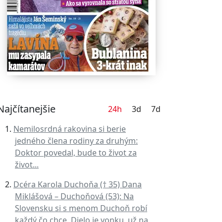
Najčítanejšie
24h
3d
7d
Nemilosrdná rakovina si berie
jedného člena rodiny za druhým:
Doktor povedal, bude to život za
život...
Dcéra Karola Duchoňa († 35) Dana
Miklášová – Duchoňová (53): Na
Slovensku si s menom Duchoň robí
každý čo chce. Dielo je vonku, už na