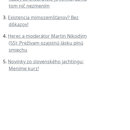
tom nič nezmením
Existencia mimozemšťanov? Bez
dôkazov!
Herec a moderátor Martin Nikodým
(55): Prežívam ozajstnú lásku plnú
smiechu
Novinky zo slovenského jachtingu:
Meníme kurz!