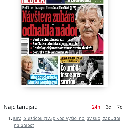
Najčítanejšie
24h
3d
7d
Juraj Slezáček (†73): Keď vyšiel na javisko, zabudol
na bolesť