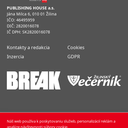
PUBLISHING HOUSE a.s.
Jána Milca 6, 010 01 Žilina
IČO: 46495959
DIČ: 2820016078
IČ DPH: SK2820016078
Kontakty a redakcia
Cookies
Inzercia
GDPR
Náš web používa k poskytovaniu služieb, personalizácií reklám a
NOVÝ ČAS NEDEĽA © 2024 | PUBLISHING HOUSE, a.s.,
analýze návštevnosti súbory cookie.