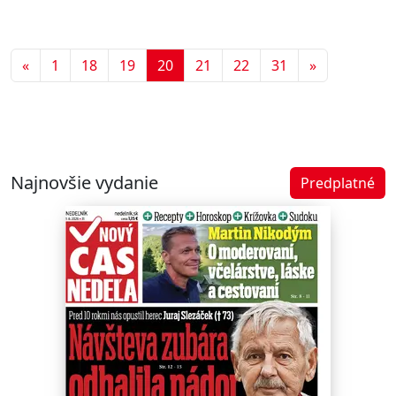
Predchádzajúca
Ďalšia
«
1
18
19
20
21
22
31
»
Najnovšie vydanie
Predplatné