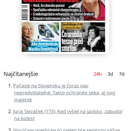
Najčítanejšie
24h
3d
7d
Počasie na Slovensku je čoraz viac
nepredvídateľné: Takto ochránite seba, aj svoj
majetok
Juraj Slezáček (†73): Keď vyšiel na javisko, zabudol
na bolesť
Horúčavy predstavujú nielen pre seniorov vážne