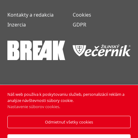
Kontakty a redakcia
Cookies
Inzercia
GDPR
Náš web používa k poskytovaniu služieb, personalizácií reklám a
NOVÝ ČAS NEDEĽA © 2024 | PUBLISHING HOUSE, a.s.,
analýze návštevnosti súbory cookie.
Všetky práva vyhradené.
Nastavenie súborov cookies
.
Vyrobili:
Pixmark
&
Soft Studio
Odmietnuť všetky cookies