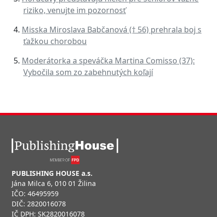
riziko, venujte im pozornosť
Misska Miroslava Babčanová († 56) prehrala boj s
ťažkou chorobou
Moderátorka a speváčka Martina Comisso (37):
Vybočila som zo zabehnutých koľají
PUBLISHING HOUSE a.s.
Jána Milca 6, 010 01 Žilina
IČO: 46495959
DIČ: 2820016078
IČ DPH: SK2820016078