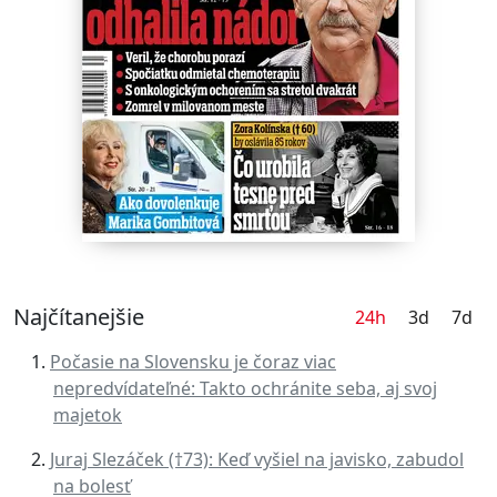
Najčítanejšie
24h
3d
7d
Počasie na Slovensku je čoraz viac
nepredvídateľné: Takto ochránite seba, aj svoj
majetok
Juraj Slezáček (†73): Keď vyšiel na javisko, zabudol
na bolesť