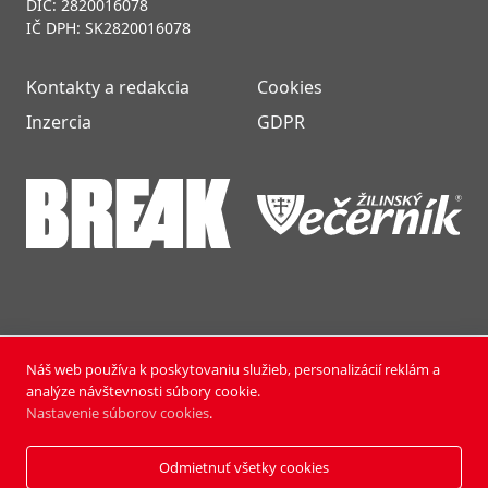
DIČ: 2820016078
IČ DPH: SK2820016078
Kontakty a redakcia
Cookies
Inzercia
GDPR
Náš web používa k poskytovaniu služieb, personalizácií reklám a
NOVÝ ČAS NEDEĽA © 2024 | PUBLISHING HOUSE, a.s.,
analýze návštevnosti súbory cookie.
Všetky práva vyhradené.
Nastavenie súborov cookies
.
Vyrobili:
Pixmark
&
Soft Studio
Odmietnuť všetky cookies