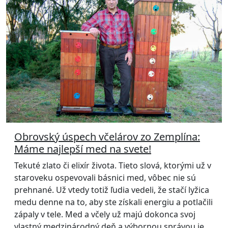
Obrovský úspech včelárov zo Zemplína:
Máme najlepší med na svete!
Tekuté zlato či elixír života. Tieto slová, ktorými už v
staroveku ospevovali básnici med, vôbec nie sú
prehnané. Už vtedy totiž ľudia vedeli, že stačí lyžica
medu denne na to, aby ste získali energiu a potlačili
zápaly v tele. Med a včely už majú dokonca svoj
vlastný medzinárodný deň a výbornou správou je,