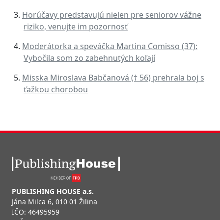
Horúčavy predstavujú nielen pre seniorov vážne
riziko, venujte im pozornosť
Moderátorka a speváčka Martina Comisso (37):
Vybočila som zo zabehnutých koľají
Misska Miroslava Babčanová († 56) prehrala boj s
ťažkou chorobou
PUBLISHING HOUSE a.s.
Jána Milca 6, 010 01 Žilina
IČO: 46495959