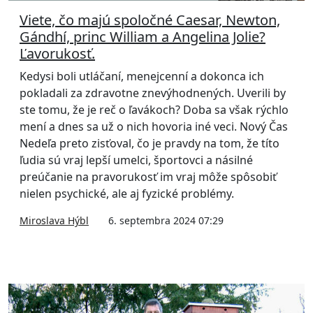
Viete, čo majú spoločné Caesar, Newton,
Gándhí, princ William a Angelina Jolie?
Ľavorukosť.
Kedysi boli utláčaní, menejcenní a dokonca ich
pokladali za zdravotne znevýhodnených. Uverili by
ste tomu, že je reč o ľavákoch? Doba sa však rýchlo
mení a dnes sa už o nich hovoria iné veci. Nový Čas
Nedeľa preto zisťoval, čo je pravdy na tom, že títo
ľudia sú vraj lepší umelci, športovci a násilné
preúčanie na pravorukosť im vraj môže spôsobiť
nielen psychické, ale aj fyzické problémy.
Miroslava Hýbl
6. septembra 2024 07:29