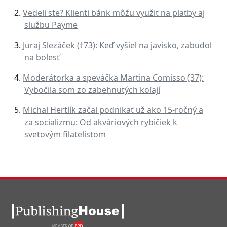
Vedeli ste? Klienti bánk môžu využiť na platby aj
službu Payme
Juraj Slezáček (†73): Keď vyšiel na javisko, zabudol
na bolesť
Moderátorka a speváčka Martina Comisso (37):
Vybočila som zo zabehnutých koľají
Michal Hertlík začal podnikať už ako 15-ročný a
za socializmu: Od akváriových rybičiek k
svetovým filatelistom