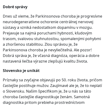
Dobré správy
Dnes už vieme, že Parkinsonova choroba je progresívne
neurodegeneratívne ochorenie centrálnej nervovej
sústavy a vzniká nedostatkom dopamínu v mozgu.
Prejavuje sa najmä poruchami hybnosti, kľudovým
trasom, svalovou stuhnutosťou, spomalenými pohybmi
a zhoršenou stabilitou. Zlou správou je, že
Parkinsonova choroba je nevyliečiteľná. Ale pozor!
Dobrá správa je, že včasná diagnóza, operácia a dobre
nastavená liečba výrazne zlepšujú kvalitu života.
Slovensko je unikát
Príznaky sa zvyčajne objavujú po 50. roku života, pričom
častejšie postihuje mužov. Zaujímavé ale je, že to neplatí
o Slovensku. Našim špecifikom je, že u nás sa táto
choroba častejšie diagnostikuje ženám. Samotná
diagnostika pritom prebieha prostredníctvom