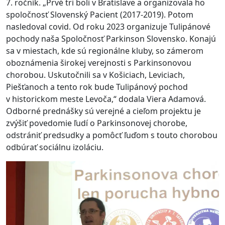
7. ročník. „Prvé tri boli v Bratislave a organizovala ho
spoločnosť Slovenský Pacient (2017-2019). Potom
nasledoval covid. Od roku 2023 organizuje Tulipánové
pochody naša Spoločnosť Parkinson Slovensko. Konajú
sa v miestach, kde sú regionálne kluby, so zámerom
oboznámenia širokej verejnosti s Parkinsonovou
chorobou. Uskutočnili sa v Košiciach, Leviciach,
Piešťanoch a tento rok bude Tulipánový pochod
v historickom meste Levoča,“ dodala Viera Adamová.
Odborné prednášky sú verejné a cieľom projektu je
zvýšiť povedomie ľudí o Parkinsonovej chorobe,
odstrániť predsudky a pomôcť ľuďom s touto chorobou
odbúrať sociálnu izoláciu.