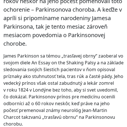
rokov neskôr na jeho počesť pomenovali toto
ochorenie – Parkinsonova choroba. A keďže v
apríli si pripomíname narodeniny Jamesa
Parkinsona, tak je tento mesiac zároveň
mesiacom povedomia o Parkinsonovej
chorobe.
James Parkinson sa témou „trasľavej obrny“ zaoberal vo
svojom diele An Essay on the Shaking Palsy a na základe
sledovania svojich šiestich pacientov v ňom opisoval
príznaky ako stuhnutosť tela, tras rúk a časté pády. Jeho
vedecký prínos však ostal zabudnutý a lekár zomrel
v roku 1824 v Londýne bez toho, aby si svet uvedomil,
čo dokázal. Parkinsonov prínos pre medicínu ocenili
odborníci až o 60 rokov neskôr, keď práve na jeho
počesť premenoval známy neurológ Jean-Martin
Charcot takzvanú „trasľavú obrnu“ na Parkinsonovu
chorobu.