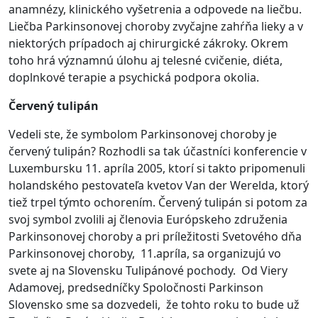
anamnézy, klinického vyšetrenia a odpovede na liečbu.
Liečba Parkinsonovej choroby zvyčajne zahŕňa lieky a v
niektorých prípadoch aj chirurgické zákroky. Okrem
toho hrá významnú úlohu aj telesné cvičenie, diéta,
doplnkové terapie a psychická podpora okolia.
Červený tulipán
Vedeli ste, že symbolom Parkinsonovej choroby je
červený tulipán? Rozhodli sa tak účastníci konferencie v
Luxembursku 11. apríla 2005, ktorí si takto pripomenuli
holandského pestovateľa kvetov Van der Werelda, ktorý
tiež trpel týmto ochorením. Červený tulipán si potom za
svoj symbol zvolili aj členovia Európskeho združenia
Parkinsonovej choroby a pri príležitosti Svetového dňa
Parkinsonovej choroby, 11.apríla, sa organizujú vo
svete aj na Slovensku Tulipánové pochody. Od Viery
Adamovej, predsedníčky Spoločnosti Parkinson
Slovensko sme sa dozvedeli, že tohto roku to bude už