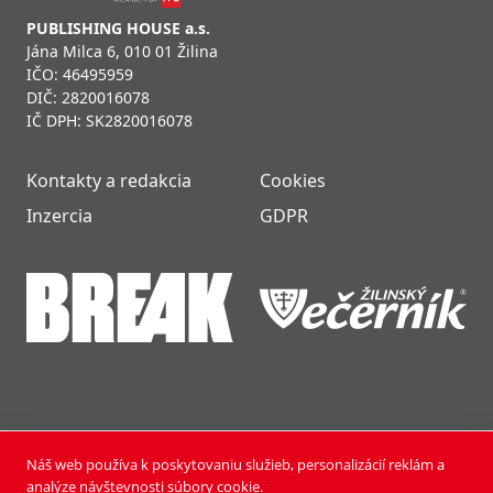
PUBLISHING HOUSE a.s.
Jána Milca 6, 010 01 Žilina
IČO: 46495959
DIČ: 2820016078
IČ DPH: SK2820016078
Kontakty a redakcia
Cookies
Inzercia
GDPR
Náš web používa k poskytovaniu služieb, personalizácií reklám a
NOVÝ ČAS NEDEĽA © 2024 | PUBLISHING HOUSE, a.s.,
analýze návštevnosti súbory cookie.
Všetky práva vyhradené.