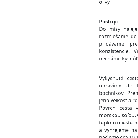
olivy
Postup:
Do misy naleje
rozmiešame do 
pridávame pr
konzistencie. 
necháme kysnúť 
Vykysnuté ces
upravíme do b
bochníkov. Pre
jeho veľkosť a r
Povrch cesta 
morskou soľou. 
teplom mieste p
a vyhrejeme na 
pečieme cca 10-