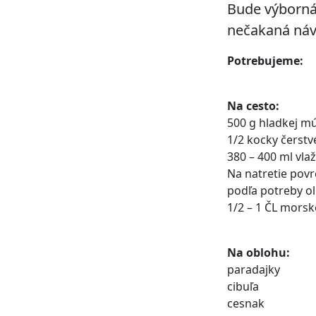
Bude výborná 
nečakaná náv
Potrebujeme:
Na cesto:
500 g hladkej mú
1/2 kocky čerst
380 – 400 ml vla
Na natretie povr
podľa potreby ol
1/2 – 1 ČL morske
Na oblohu:
paradajky
cibuľa
cesnak