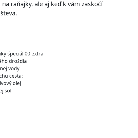
na raňajky, ale aj keď k vám zaskočí
števa.
ky špeciál 00 extra
vého droždia
žnej vody
chu cesta:
ivový olej
j soli