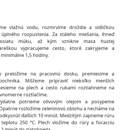
me vlažnú vodu, rozmrvíme droždie a vidličkou
úplného rozpustenia. Za stáleho miešania, ihneď
eosiatu múku, až kým vznikne masa hustej
Vareškou vypracujeme cesto, ktoré zakryjeme a
minimálne 1,5 hodiny.
to preložíme na pracovnú dosku, premiesime a
ochníka. Môžeme pripraviť niekoľko menších
nesieme na plech a cesto rukami roztiahneme na
ovnomerne roztlačíme.
výdatne potrieme olivovým olejom a posypeme
Opatrne rozložíme zeleninovú oblohu a necháme na
odkysnúť ďalších 10 minút. Medzitým zapneme rúru
teplotu 250 °C. Plech vložíme do rúry a focacciu
12 minút do zlatohneda.