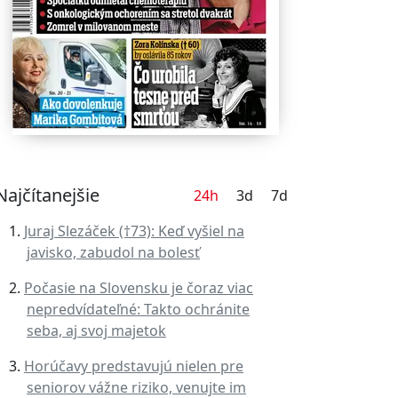
Najčítanejšie
24h
3d
7d
Juraj Slezáček (†73): Keď vyšiel na
javisko, zabudol na bolesť
Počasie na Slovensku je čoraz viac
nepredvídateľné: Takto ochránite
seba, aj svoj majetok
Horúčavy predstavujú nielen pre
seniorov vážne riziko, venujte im