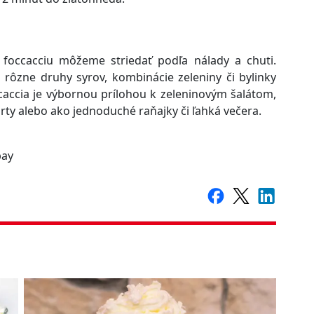
 foccacciu môžeme striedať podľa nálady a chuti.
 rôzne druhy syrov, kombinácie zeleniny či bylinky
ccaccia je výbornou prílohou k zeleninovým šalátom,
rty alebo ako jednoduché raňajky či ľahká večera.
bay