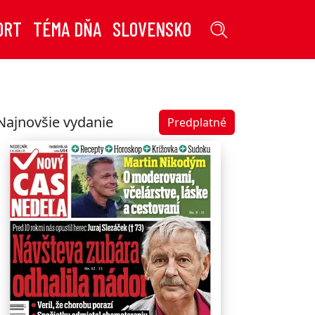
ORT
TÉMA DŇA
SLOVENSKO
Najnovšie vydanie
Predplatné