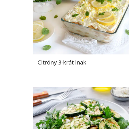
Citróny 3-krát inak