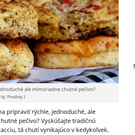
 jednoduché ale mimoriadne chutné pečivo?
roj: Pixabay )
a pripraviť rýchle, jednoduché, ale
hutné pečivo? Vyskúšajte tradičnú
cacciu, tá chutí vynikajúco v kedykoľvek.