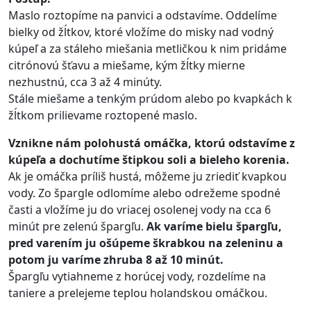
Maslo roztopíme na panvici a odstavíme. Oddelíme
bielky od žĺtkov, ktoré vložíme do misky nad vodný
kúpeľ a za stáleho miešania metličkou k nim pridáme
citrónovú šťavu a miešame, kým žĺtky mierne
nezhustnú, cca 3 až 4 minúty.
Stále miešame a tenkým prúdom alebo po kvapkách k
žĺtkom prilievame roztopené maslo.
Vznikne nám polohustá omáčka, ktorú odstavíme z
kúpeľa a dochutíme štipkou soli a bieleho korenia.
Ak je omáčka príliš hustá, môžeme ju zriediť kvapkou
vody. Zo špargle odlomíme alebo odrežeme spodné
časti a vložíme ju do vriacej osolenej vody na cca 6
minút pre zelenú špargľu.
Ak varíme bielu špargľu,
pred varením ju ošúpeme škrabkou na zeleninu a
potom ju varíme zhruba 8 až 10 minút.
Špargľu vytiahneme z horúcej vody, rozdelíme na
taniere a prelejeme teplou holandskou omáčkou.