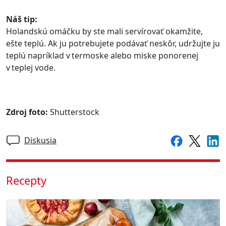
Náš tip:
Holandskú omáčku by ste mali servírovať okamžite,
ešte teplú. Ak ju potrebujete podávať neskôr, udržujte ju
teplú napríklad v termoske alebo miske ponorenej
v teplej vode.
Zdroj foto:
Shutterstock
Diskusia
Recepty