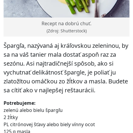
Recept na dobrú chuť.
(Zdroj: Shutterstock)
Špargľa, nazývaná aj kráľovskou zeleninou, by
sa na váš tanier mala dostať aspoň raz za
sezónu. Asi najtradičnejší spôsob, ako si
vychutnať delikátnosť špargle, je poliať ju
zlatožltou omáčkou zo žĺtkov a masla. Budete
sa cítiť ako v najlepšej reštaurácii.
Potrebujeme:
zelenú alebo bielu špargľu
2 žĺtky
PL citrónovej šťavy alebo biely vínny ocot
125 g masla