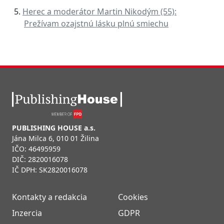
Herec a moderátor Martin Nikodým (55):
Prežívam ozajstnú lásku plnú smiechu
PUBLISHING HOUSE a.s.
Jána Milca 6, 010 01 Žilina
IČO: 46495959
DIČ: 2820016078
IČ DPH: SK2820016078
Kontakty a redakcia
Cookies
Inzercia
GDPR