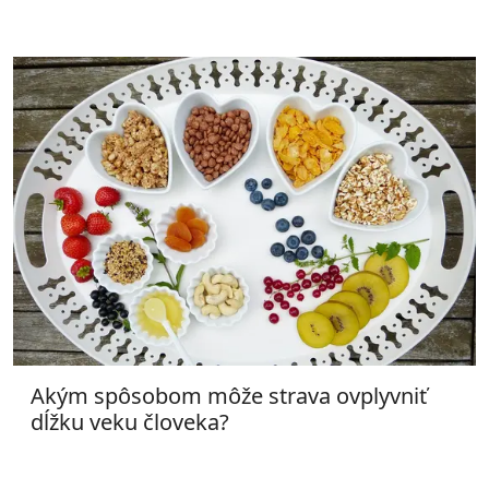
Akým spôsobom môže strava ovplyvniť
dĺžku veku človeka?