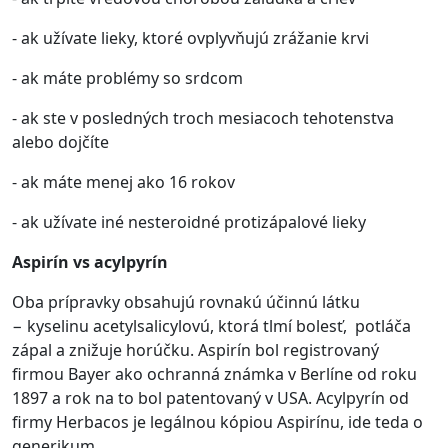
- ak užívate lieky, ktoré ovplyvňujú zrážanie krvi
- ak máte problémy so srdcom
- ak ste v posledných troch mesiacoch tehotenstva
alebo dojčíte
- ak máte menej ako 16 rokov
- ak užívate iné nesteroidné protizápalové lieky
Aspirín vs acylpyrín
Oba prípravky obsahujú rovnakú účinnú látku
− kyselinu acetylsalicylovú, ktorá tlmí bolesť, potláča
zápal a znižuje horúčku. Aspirín bol registrovaný
firmou Bayer
ako ochranná známka v Berlíne od roku
1897 a rok na to bol patentovaný v USA. Acylpyrín od
firmy Herbacos je legálnou kópiou Aspirínu, ide teda o
generikum.