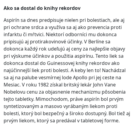
Ako sa dostal do knihy rekordov
Aspirín sa dnes predpisuje nielen pri bolestiach, ale aj
pri ochrane srdca a využíva sa aj ako prevencia proti
infarktu či mŕtvici. Niektorí odborníci mu dokonca
pripisujú aj protirakovinové účinky. V Berlíne sa
dokonca každý rok udeľujú aj ceny za najlepšie objavy
pri výskume účinkov a použitia aspirínu. Tento liek sa
dokonca dostal do Guinessovej knihy rekordov ako
najúčinnejší liek proti bolesti. A keby len to! Nachádzal
sa aj na palube vesmírnej lode Apollo pri jej ceste na
Mesiac. V roku 1982 získal britský lekár John Vane
Nobelovu cenu za objasnenie mechanizmu pôsobenia
tejto tabletky. Mimochodom, práve aspirín bol prvým
syntetizovaným a masovo vyrábaným liekom proti
bolesti, ktorý bol bezpečný a široko dostupný. Bol tiež aj
prvým liekom, ktorý sa predával v tabletovej forme.