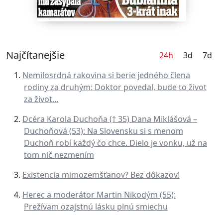
Najčítanejšie
24h
3d
7d
Nemilosrdná rakovina si berie jedného člena
rodiny za druhým: Doktor povedal, bude to život
za život...
Dcéra Karola Duchoňa († 35) Dana Miklášová –
Duchoňová (53): Na Slovensku si s menom
Duchoň robí každý čo chce. Dielo je vonku, už na
tom nič nezmením
Existencia mimozemšťanov? Bez dôkazov!
Herec a moderátor Martin Nikodým (55):
Prežívam ozajstnú lásku plnú smiechu