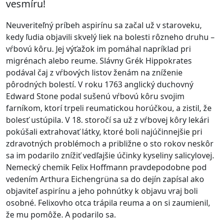
vesmíru!
Neuveriteľný príbeh aspirínu sa začal už v staroveku,
kedy ľudia objavili skvelý liek na bolesti rôzneho druhu –
vŕbovú kôru. Jej výťažok im pomáhal napríklad pri
migrénach alebo reume. Slávny Grék Hippokrates
podával čaj z vŕbových listov ženám na zníženie
pôrodných bolestí. V roku 1763 anglický duchovný
Edward Stone podal sušenú vŕbovú kôru svojim
farníkom, ktorí trpeli reumatickou horúčkou, a zistil, že
bolesť ustúpila. V 18. storočí sa už z vŕbovej kôry lekári
pokúšali extrahovať látky, ktoré boli najúčinnejšie pri
zdravotných problémoch a približne o sto rokov neskôr
sa im podarilo znížiť vedľajšie účinky kyseliny salicylovej.
Nemecký chemik Felix Hoffmann pravdepodobne pod
vedením Arthura Eichengrüna sa do dejín zapísal ako
objaviteľ aspirínu a jeho pohnútky k objavu vraj boli
osobné. Felixovho otca trápila reuma a on si zaumienil,
že mu pomôže. A podarilo sa.