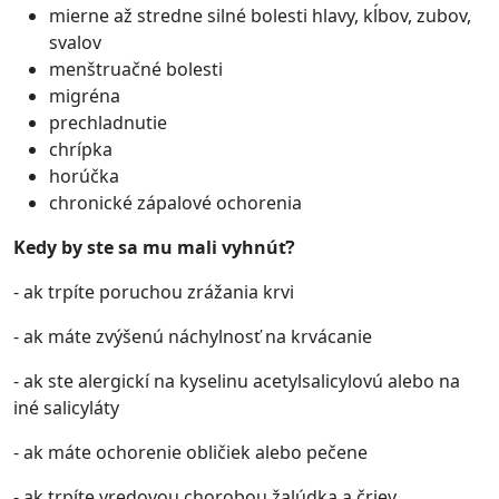
mierne až stredne silné bolesti hlavy, kĺbov, zubov,
svalov
menštruačné bolesti
migréna
prechladnutie
chrípka
horúčka
chronické zápalové ochorenia
Kedy by ste sa mu mali vyhnúť?
- ak trpíte poruchou zrážania krvi
- ak máte zvýšenú náchylnosť na krvácanie
- ak ste alergickí na kyselinu acetylsalicylovú alebo na
iné salicyláty
- ak máte ochorenie obličiek alebo pečene
- ak trpíte vredovou chorobou žalúdka a čriev