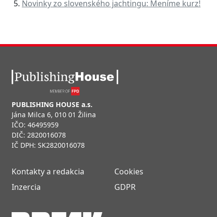
Novinky zo slovenského jachtingu: Meníme kurz!
PUBLISHING HOUSE a.s.
Jána Milca 6, 010 01 Žilina
IČO: 46495959
DIČ: 2820016078
IČ DPH: SK2820016078
Kontakty a redakcia
Cookies
Inzercia
GDPR