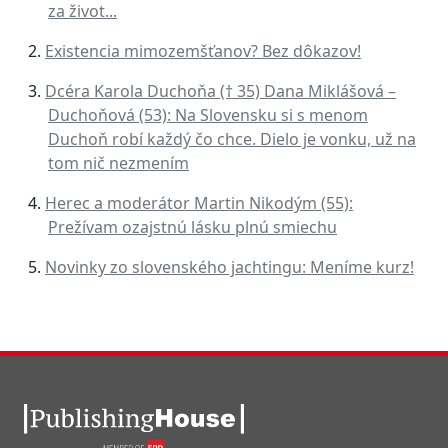
za život...
Existencia mimozemšťanov? Bez dôkazov!
Dcéra Karola Duchoňa († 35) Dana Miklášová –
Duchoňová (53): Na Slovensku si s menom
Duchoň robí každý čo chce. Dielo je vonku, už na
tom nič nezmením
Herec a moderátor Martin Nikodým (55):
Prežívam ozajstnú lásku plnú smiechu
Novinky zo slovenského jachtingu: Meníme kurz!