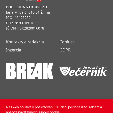
PUBLISHING HOUSE a.s.
Jána Milca 6, 010 01 Žilina
IČO: 46495959
DIČ: 2820016078
IČ DPH: SK2820016078
Kontakty a redakcia
Cookies
Inzercia
GDPR
Náš web používa k poskytovaniu služieb, personalizácií reklám a
NOVÝ ČAS NEDEĽA © 2024 | PUBLISHING HOUSE, a.s.,
analýze návštevnosti súbory cookie.