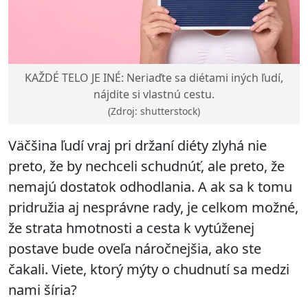
KAŽDÉ TELO JE INÉ: Neriaďte sa diétami iných ľudí,
nájdite si vlastnú cestu.
(Zdroj: shutterstock)
Väčšina ľudí vraj pri držaní diéty zlyhá nie
preto, že by nechceli schudnúť, ale preto, že
nemajú dostatok odhodlania. A ak sa k tomu
pridružia aj nesprávne rady, je celkom možné,
že strata hmotnosti a cesta k vytúženej
postave bude oveľa náročnejšia, ako ste
čakali. Viete, ktorý mýty o chudnutí sa medzi
nami šíria?