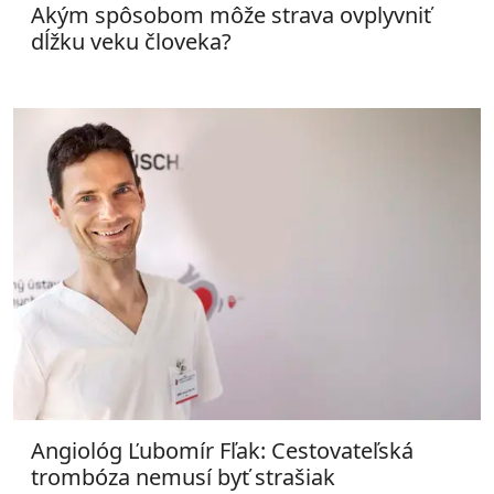
Akým spôsobom môže strava ovplyvniť
dĺžku veku človeka?
Angiológ Ľubomír Fľak: Cestovateľská
trombóza nemusí byť strašiak