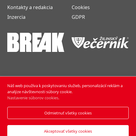
Kontakty a redakcia
Cookies
Inzercia
GDPR
Náš web používa k poskytovaniu služieb, personalizácií reklám a
NOVÝ ČAS NEDEĽA © 2024 | PUBLISHING HOUSE, a.s.,
analýze návštevnosti súbory cookie.
Všetky práva vyhradené.
Nastavenie súborov cookies
.
Vyrobili:
Pixmark
&
Soft Studio
Odmietnuť všetky cookies
Akceptovať všetky cookies