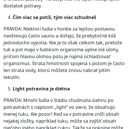
dostatok potravy.
Čím viac sa potíš, tým viac schudneš
PRAVDA: Niektorí ľudia v honbe za lepšou postavou
navštevujú často saunu a dúfajú, že prebytočné kilá
jednoducho vypotia. Nie je to však celkom tak, pretože
tuk a pot majú v ľudskom organizme úplne iné úlohy,
pričom hlavou úlohou potu je najmä ochladzovať
organizmus. Strata hmotnosti spojená s potom je často
len strata vody, ktorú môžete znovu nabrať pitím
tekutín.
Light potravina je diétna
PRAVDA: Mnohí ľudia v štádiu chudnutia siahnu po
potravinách s nápisom „light“ vo viere, že obsahujú
menej tuku. Ale pozor! Keď sa v potravine zníži obsah
nejakej zložky, napríklad tuku, môže sa zvýšiť obsah
niečoho iného napríklad cukru. Takže sa pokojne môže