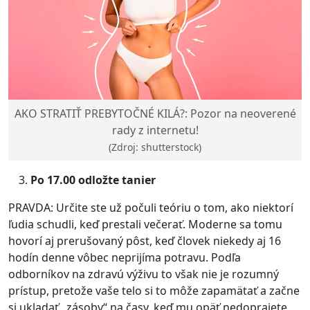
AKO STRATIŤ PREBYTOČNÉ KILÁ?: Pozor na neoverené
rady z internetu!
(Zdroj: shutterstock)
Po 17.00 odložte tanier
PRAVDA: Určite ste už počuli teóriu o tom, ako niektorí
ľudia schudli, keď prestali večerať. Moderne sa tomu
hovorí aj prerušovaný pôst, keď človek niekedy aj 16
hodín denne vôbec neprijíma potravu. Podľa
odborníkov na zdravú výživu to však nie je rozumný
prístup, pretože vaše telo si to môže zapamätať a začne
si ukladať „zásoby“ na časy, keď mu opäť nedoprajete