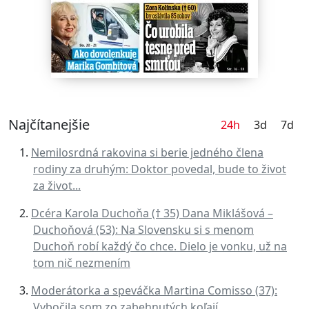
Najčítanejšie
24h
3d
7d
Nemilosrdná rakovina si berie jedného člena
rodiny za druhým: Doktor povedal, bude to život
za život...
Dcéra Karola Duchoňa († 35) Dana Miklášová –
Duchoňová (53): Na Slovensku si s menom
Duchoň robí každý čo chce. Dielo je vonku, už na
tom nič nezmením
Moderátorka a speváčka Martina Comisso (37):
Vybočila som zo zabehnutých koľají