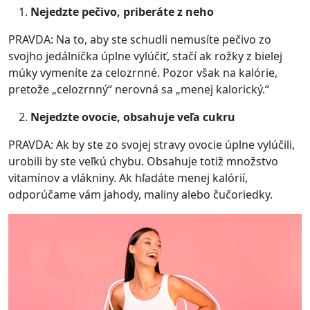
Nejedzte pečivo, priberáte z neho
PRAVDA: Na to, aby ste schudli nemusíte pečivo zo
svojho jedálnička úplne vylúčiť, stačí ak rožky z bielej
múky vymeníte za celozrnné. Pozor však na kalórie,
pretože „celozrnný“ nerovná sa „menej kalorický.“
Nejedzte ovocie, obsahuje veľa cukru
PRAVDA: Ak by ste zo svojej stravy ovocie úplne vylúčili,
urobili by ste veľkú chybu. Obsahuje totiž množstvo
vitamínov a vlákniny. Ak hľadáte menej kalórií,
odporúčame vám jahody, maliny alebo čučoriedky.