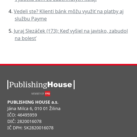
Vedeli ste? Klienti bánk môžu využiť na platby aj
službu Payme
Juraj Slezáček (†73): Keď vyšiel na javisko, zabudol
na bolesť
PUBLISHING HOUSE a.s.
Jána Milca 6, 010 01 Žilina
IČO: 46495959
DIČ: 2820016078
IČ DPH: SK2820016078