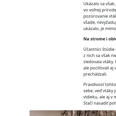
Ukázalo sa však
vo voľnej prírode
pozorovanie vták
všade, nevyžaduj
ukázalo, je mimo
Na strome i ob
Účastníci štúdie
z nich sa však n
sledovala vtáky.
ale pociťovali aj
prechádzali.
Pravdivosť toht
sebe, veď vtáky 
vidieku, ale aj 
Stačí nasadiť p