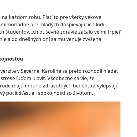
a na každom rohu. Platí to pre všetky vekové
k mimoriadne pre mladých dospievajúcich ľudí
h študentov. Ich duševné zdravie začalo veľmi trpieť
ie a do dnešných dní sa mu venuje zvýšená
okojnosťou
verzite v Severnej Karolíne sa preto rozhodli hľadať
 strese ľuďom uľaviť. Všeobecne sa vie, že
írode majú mnoho zdravotných benefitov, vylepšujú
vý pocit šťastia i spokojnosti so životom.