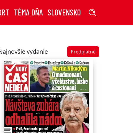
ORT
TÉMA DŇA
SLOVENSKO
Najnovšie vydanie
Predplatné