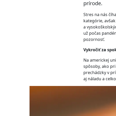
prírode.
Stres na nás číh
kategórie, avša
a vysokoškolskýc
už počas pandém
pozornosť.
Vykročiť za sp
Na americkej uni
spôsoby, ako pri
prechádzky v pr
aj náladu a celko