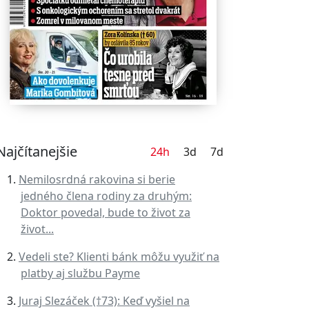
Najčítanejšie
24h
3d
7d
Nemilosrdná rakovina si berie
jedného člena rodiny za druhým:
Doktor povedal, bude to život za
život...
Vedeli ste? Klienti bánk môžu využiť na
platby aj službu Payme
Juraj Slezáček (†73): Keď vyšiel na