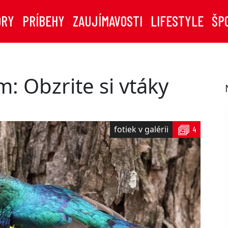
ORY
PRÍBEHY
ZAUJÍMAVOSTI
LIFESTYLE
ŠP
: Obzrite si vtáky
fotiek v galérii
4