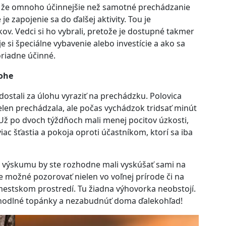
, že omnoho účinnejšie než samotné prechádzanie
 je zapojenie sa do ďalšej aktivity. Tou je
ov. Vedci si ho vybrali, pretože je dostupné takmer
e si špeciálne vybavenie alebo investície a ako sa
riadne účinné.
lohe
 dostali za úlohu vyraziť na prechádzku. Polovica
ielen prechádzala, ale počas vychádzok tridsať minút
 Už po dvoch týždňoch mali menej pocitov úzkosti,
 viac šťastia a pokoja oproti účastníkom, ktorí sa iba
o výskumu by ste rozhodne mali vyskúšať sami na
je možné pozorovať nielen vo voľnej prírode či na
v mestskom prostredí. Tu žiadna výhovorka neobstojí.
ohodlné topánky a nezabudnúť doma ďalekohľad!