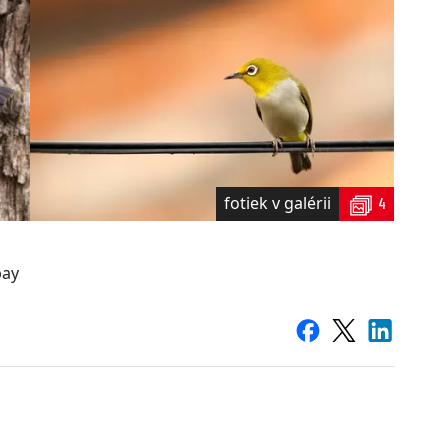
fotiek v galérii
4
bay