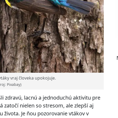
vtáky vraj človeka upokojuje.
roj: Pixabay)
li zdravú, lacnú a jednoduchú aktivitu pre
 zatočí nielen so stresom, ale zlepší aj
tu života. Je ňou pozorovanie vtákov v