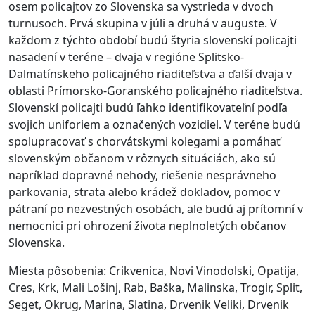
osem policajtov zo Slovenska sa vystrieda v dvoch
turnusoch. Prvá skupina v júli a druhá v auguste. V
každom z týchto období budú štyria slovenskí policajti
nasadení v teréne – dvaja v regióne Splitsko-
Dalmatínskeho policajného riaditeľstva a ďalší dvaja v
oblasti Prímorsko-Goranského policajného riaditeľstva.
Slovenskí policajti budú ľahko identifikovateľní podľa
svojich uniforiem a označených vozidiel. V teréne budú
spolupracovať s chorvátskymi kolegami a pomáhať
slovenským občanom v rôznych situáciách, ako sú
napríklad dopravné nehody, riešenie nesprávneho
parkovania, strata alebo krádež dokladov, pomoc v
pátraní po nezvestných osobách, ale budú aj prítomní v
nemocnici pri ohrození života neplnoletých občanov
Slovenska.
Miesta pôsobenia: Crikvenica, Novi Vinodolski, Opatija,
Cres, Krk, Mali Lošinj, Rab, Baška, Malinska, Trogir, Split,
Seget, Okrug, Marina, Slatina, Drvenik Veliki, Drvenik