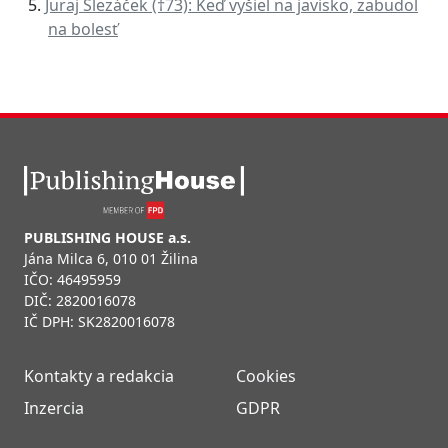
Juraj Slezáček (†73): Keď vyšiel na javisko, zabudol
na bolesť
PUBLISHING HOUSE a.s.
Jána Milca 6, 010 01 Žilina
IČO: 46495959
DIČ: 2820016078
IČ DPH: SK2820016078
Kontakty a redakcia
Cookies
Inzercia
GDPR