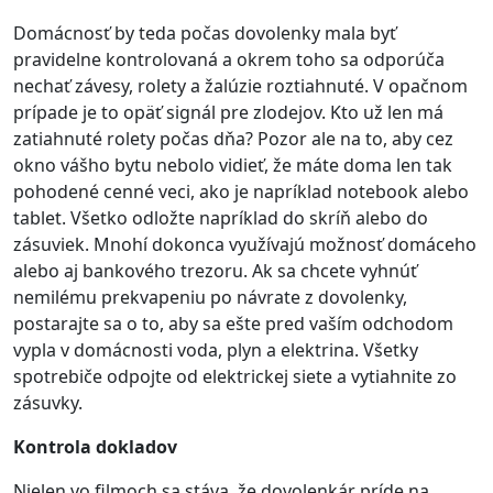
Domácnosť by teda počas dovolenky mala byť
pravidelne kontrolovaná a okrem toho sa odporúča
nechať závesy, rolety a žalúzie roztiahnuté. V opačnom
prípade je to opäť signál pre zlodejov. Kto už len má
zatiahnuté rolety počas dňa? Pozor ale na to, aby cez
okno vášho bytu nebolo vidieť, že máte doma len tak
pohodené cenné veci, ako je napríklad notebook alebo
tablet. Všetko odložte napríklad do skríň alebo do
zásuviek. Mnohí dokonca využívajú možnosť domáceho
alebo aj bankového trezoru. Ak sa chcete vyhnúť
nemilému prekvapeniu po návrate z dovolenky,
postarajte sa o to, aby sa ešte pred vaším odchodom
vypla v domácnosti voda, plyn a elektrina. Všetky
spotrebiče odpojte od elektrickej siete a vytiahnite zo
zásuvky.
Kontrola dokladov
Nielen vo filmoch sa stáva, že dovolenkár príde na