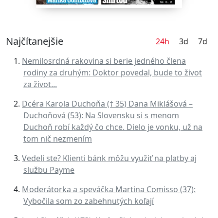
Najčítanejšie
24h
3d
7d
Nemilosrdná rakovina si berie jedného člena
rodiny za druhým: Doktor povedal, bude to život
za život...
Dcéra Karola Duchoňa († 35) Dana Miklášová –
Duchoňová (53): Na Slovensku si s menom
Duchoň robí každý čo chce. Dielo je vonku, už na
tom nič nezmením
Vedeli ste? Klienti bánk môžu využiť na platby aj
službu Payme
Moderátorka a speváčka Martina Comisso (37):
Vybočila som zo zabehnutých koľají