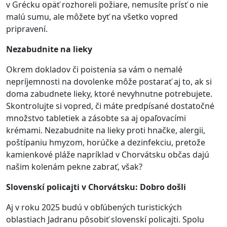
v Grécku opäť rozhoreli požiare, nemusíte prísť o nie
malú sumu, ale môžete byť na všetko vopred
pripravení.
Nezabudnite na lieky
Okrem dokladov či poistenia sa vám o nemalé
nepríjemnosti na dovolenke môže postarať aj to, ak si
doma zabudnete lieky, ktoré nevyhnutne potrebujete.
Skontrolujte si vopred, či máte predpísané dostatočné
množstvo tabletiek a zásobte sa aj opaľovacími
krémami. Nezabudnite na lieky proti hnačke, alergii,
poštípaniu hmyzom, horúčke a dezinfekciu, pretože
kamienkové pláže napríklad v Chorvátsku občas dajú
našim kolenám pekne zabrať, však?
Slovenskí policajti v Chorvátsku: Dobro došli
Aj v roku 2025 budú v obľúbených turistických
oblastiach Jadranu pôsobiť slovenskí policajti. Spolu