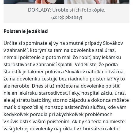
DOKLADY: Urobte si ich fotokópie.
(Zdroj: pixabay)
Poistenie je základ
Určite si spomínate aj vy na smutné prípady Slovákov
v zahraničí, ktorým sa tam na dovolenke stal úraz,
nemali poistenie a potom mali čo robiť, aby lekársku
starostlivosť v zahraničí splatili. Vedeli ste, že podľa
štatistík je takmer polovica Slovákov natoľko odvážna,
že na dovolenku cestuje bez riadneho poistenia? Vy to
ale nerobte. Dnes si už môžete na dovolenke poistiť
nielen lekársku starostlivosť, lieky, hospitalizáciu, úraz,
ale aj stratu batožiny, storno zájazdu a dokonca môžete
mať k dispozícii aj nonstop asistenčnú službu, kde vám
kedykoľvek poradia pri akýchkoľvek problémoch
v súvislosti s vašim poistením. Ak by sa teda na mieste
vašej letnej dovolenky napríklad v Chorvátsku alebo