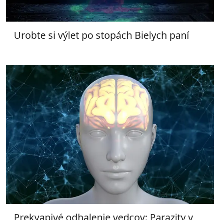
Urobte si výlet po stopách Bielych paní
Prekvapivé odhalenie vedcov: Parazity v