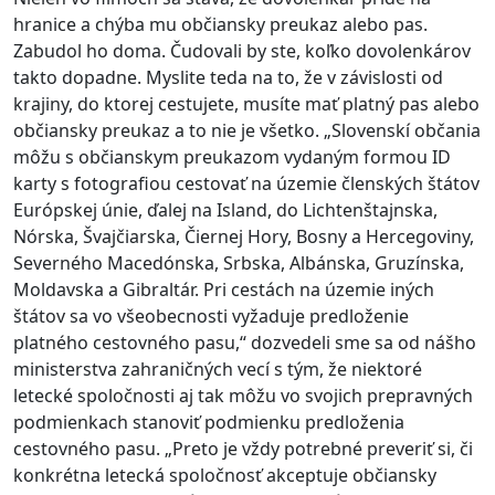
hranice a chýba mu občiansky preukaz alebo pas.
Zabudol ho doma. Čudovali by ste, koľko dovolenkárov
takto dopadne. Myslite teda na to, že v závislosti od
krajiny, do ktorej cestujete, musíte mať platný pas alebo
občiansky preukaz a to nie je všetko. „Slovenskí občania
môžu s občianskym preukazom vydaným formou ID
karty s fotografiou cestovať na územie členských štátov
Európskej únie, ďalej na Island, do Lichtenštajnska,
Nórska, Švajčiarska, Čiernej Hory, Bosny a Hercegoviny,
Severného Macedónska, Srbska, Albánska, Gruzínska,
Moldavska a Gibraltár. Pri cestách na územie iných
štátov sa vo všeobecnosti vyžaduje predloženie
platného cestovného pasu,“ dozvedeli sme sa od nášho
ministerstva zahraničných vecí s tým, že niektoré
letecké spoločnosti aj tak môžu vo svojich prepravných
podmienkach stanoviť podmienku predloženia
cestovného pasu. „Preto je vždy potrebné preveriť si, či
konkrétna letecká spoločnosť akceptuje občiansky