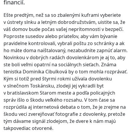
financií.
Ešte predtým, než sa so zbalenými kuframi vyberiete
v ústrety slnku a letným dobrodružstvám, uistite sa, že
váš domov bude počas vašej neprítomnosti v bezpečí.
Poproste susedov alebo priateľov, aby vám bývanie
pravidelne kontrolovali, vybrali poštu zo schránky a ak
ho máte doma naištalovaný, nezabudnite zapnúť alarm.
Novinkou v dobrých radách dovolenkárom je aj to, aby
ste boli veľmi opatrní na sociálnych sieťach. Známa
tenistka Dominika Cibulková by o tom mohla rozprávať.
Kým si totiž pred štyrmi rokmi užívala dovolenku
v slnečnom Toskánsku, zlodeji jej vykradli byt
v bratislavskom Starom meste a podľa policajných
správ išlo o škodu veľkého rozsahu. V tom čase sa
rozprúdila aj internetová debata o tom, že je zrejme na
škodu veci zverejňovať fotografie z dovolenky, pretože
tým dávame signál zlodejom, že dvere k nám majú
takpovediac otvorené.